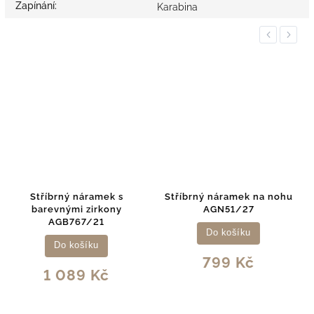
Zapínání
:
Karabina
Previous
Next
Stříbrný náramek na nohu
Dvojitý stříbrný náramek
AGN51/27
AGB734/21
Do košíku
Do košíku
799 Kč
909 Kč