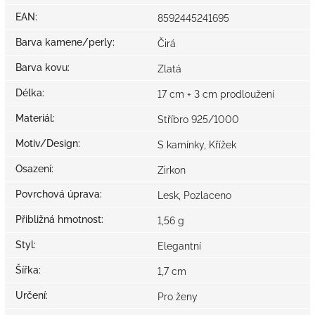
EAN
:
8592445241695
Barva kamene/perly
:
Čirá
Barva kovu
:
Zlatá
Délka
:
17 cm + 3 cm prodloužení
Materiál
:
Stříbro 925/1000
Motiv/Design
:
S kamínky, Křížek
Osazení
:
Zirkon
Povrchová úprava
:
Lesk, Pozlaceno
Přibližná hmotnost
:
1,56 g
Styl
:
Elegantní
Šířka
:
1,7 cm
Určení
:
Pro ženy