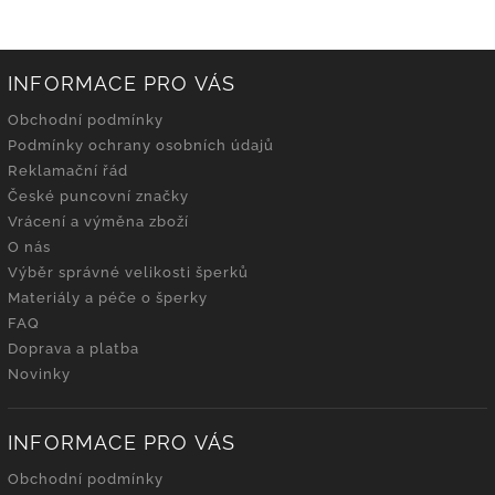
INFORMACE PRO VÁS
Obchodní podmínky
Podmínky ochrany osobních údajů
Reklamační řád
České puncovní značky
Vrácení a výměna zboží
O nás
Výběr správné velikosti šperků
Materiály a péče o šperky
FAQ
Doprava a platba
Novinky
INFORMACE PRO VÁS
Obchodní podmínky