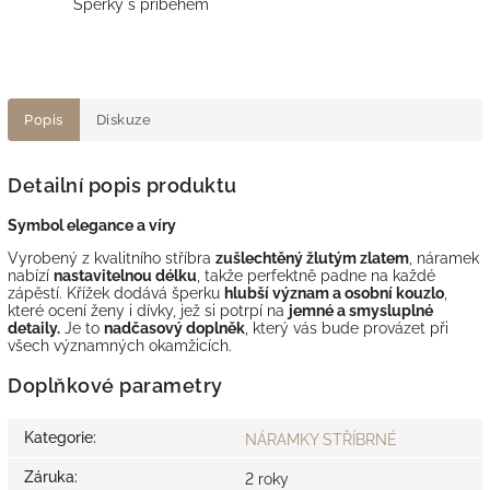
Šperky s příběhem
Popis
Diskuze
Detailní popis produktu
Symbol elegance a víry
Vyrobený z kvalitního stříbra
zušlechtěný žlutým zlatem
, náramek
nabízí
nastavitelnou délku
, takže perfektně padne na každé
zápěstí. Křížek dodává šperku
hlubší význam a osobní kouzlo
,
které ocení ženy i dívky, jež si potrpí na
jemné a smysluplné
detaily.
Je to
nadčasový doplněk
, který vás bude provázet při
všech významných okamžicích.
Doplňkové parametry
Kategorie
:
NÁRAMKY STŘÍBRNÉ
Záruka
:
2 roky