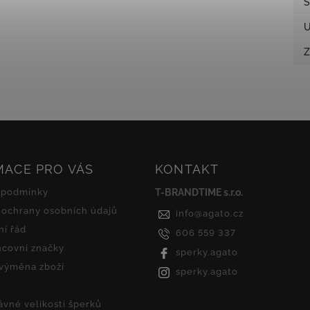
S
U
Z
MACE PRO VÁS
KONTAKT
 podmínky
T-BRANDTIME s.r.o.
ochrany osobních údajů
info
@
agato.cz
í řád
606 559 337
covní značky
sperky.agato
 výměna zboží
sperky.agato
ávné velikosti šperků