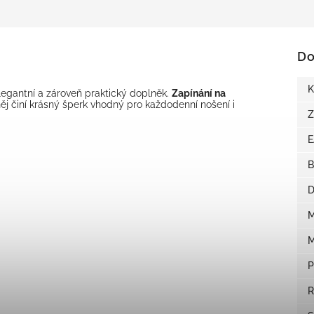
Do
K
 elegantní a zároveň praktický doplněk.
Zapínání na
ěj činí krásný šperk vhodný pro každodenní nošení i
Z
B
D
M
M
P
R