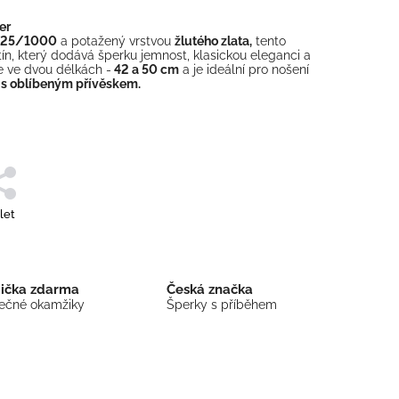
er
i 925/1000
a potažený vrstvou
žlutého zlata,
tento
stín, který dodává šperku jemnost, klasickou eleganci a
e ve dvou délkách -
42 a 50 cm
a je ideální pro nošení
 s oblíbeným přívěskem.
let
bička zdarma
Česká značka
mečné okamžiky
Šperky s příběhem