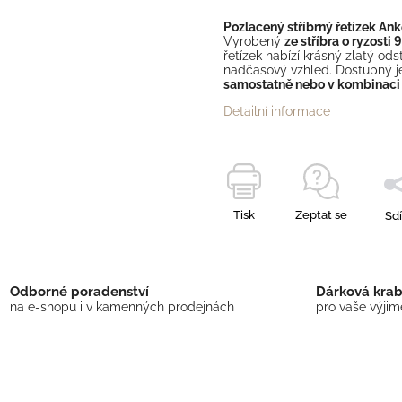
Pozlacený stříbrný řetízek Ank
Vyrobený
ze stříbra o ryzost
řetízek nabízí krásný zlatý od
nadčasový vzhled. Dostupný j
samostatně nebo v kombinaci
Detailní informace
Tisk
Zeptat se
Sdí
Odborné poradenství
Dárková kra
na e-shopu i v kamenných prodejnách
pro vaše výji