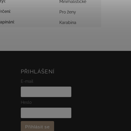
tyl
:
Minimalistické
rčení
:
Pro ženy
apínání
:
Karabina
PŘIHLÁŠENÍ
E-mail
Heslo
Přihlásit se