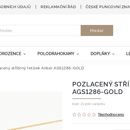
SOBNÍCH ÚDAJŮ
REKLAMAČNÍ ŘÁD
ČESKÉ PUNCOVNÍ ZN
Hledat
VOROZENCE
POLODRAHOKAMY
DOPLŇKY
L
acený stříbrný řetízek Anker AGS1286-GOLD
POZLACENÝ STŘÍ
AGS1286-GOLD
Kód:
Zvolte variantu
Neohodnoceno