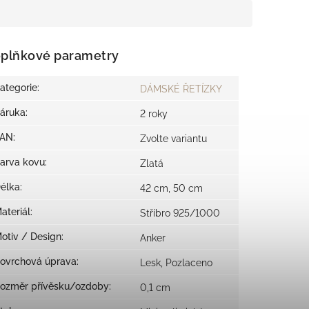
plňkové parametry
ategorie
:
DÁMSKÉ ŘETÍZKY
áruka
:
2 roky
EAN
:
Zvolte variantu
arva kovu
:
Zlatá
élka
:
42 cm, 50 cm
ateriál
:
Stříbro 925/1000
otiv / Design
:
Anker
ovrchová úprava
:
Lesk, Pozlaceno
ozměr přívěsku/ozdoby
:
0,1 cm