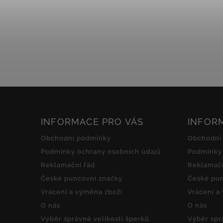
INFORMACE PRO VÁS
INFOR
Obchodní podmínky
Obchodní
Podmínky ochrany osobních údajů
Podmínky 
Reklamační řád
Reklamačn
České puncovní značky
České pun
Vrácení a výměna zboží
Vrácení a
O nás
O nás
Výběr správné velikosti šperků
Výběr spr