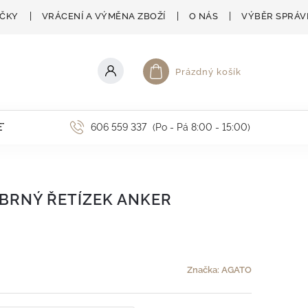
AČKY
VRÁCENÍ A VÝMĚNA ZBOŽÍ
O NÁS
VÝBĚR SPRÁV
Prázdný košík
Nákupní košík
ETNÍ AKCE
606 559 337
(Po - Pá 8:00 - 15:00)
BRNÝ ŘETÍZEK ANKER
Značka:
AGATO