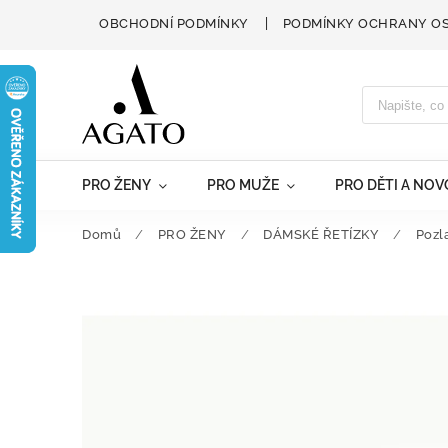
OBCHODNÍ PODMÍNKY
PODMÍNKY OCHRANY O
PRO ŽENY
PRO MUŽE
PRO DĚTI A NO
Domů
/
PRO ŽENY
/
DÁMSKÉ ŘETÍZKY
/
Pozl