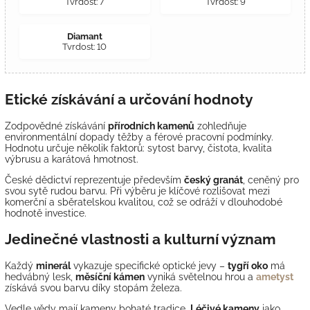
Tvrdost: 7
Tvrdost: 9
Diamant
Tvrdost: 10
Etické získávání a určování hodnoty
Zodpovědné získávání
přírodních kamenů
zohledňuje
environmentální dopady těžby a férové pracovní podmínky.
Hodnotu určuje několik faktorů: sytost barvy, čistota, kvalita
výbrusu a karátová hmotnost.
České dědictví reprezentuje především
český granát
, ceněný pro
svou sytě rudou barvu. Při výběru je klíčové rozlišovat mezi
komerční a sběratelskou kvalitou, což se odráží v dlouhodobé
hodnotě investice.
Jedinečné vlastnosti a kulturní význam
Každý
minerál
vykazuje specifické optické jevy –
tygří oko
má
hedvábný lesk,
měsíční kámen
vyniká světelnou hrou a
ametyst
získává svou barvu díky stopám železa.
Vedle vědy mají kameny bohaté tradice.
Léčivé kameny
jako