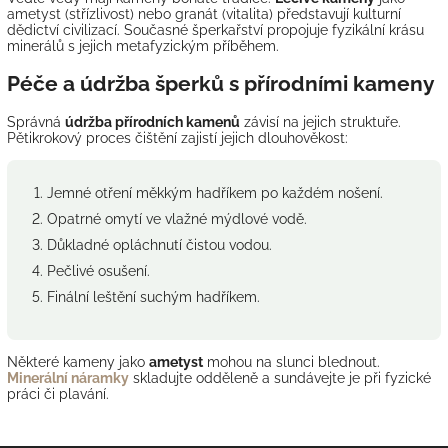
ametyst (střízlivost) nebo granát (vitalita) představují kulturní
dědictví civilizací. Současné šperkařství propojuje fyzikální krásu
minerálů s jejich metafyzickým příběhem.
Péče a údržba šperků s přírodními kameny
Správná
údržba přírodních kamenů
závisí na jejich struktuře.
Pětikrokový proces čištění zajistí jejich dlouhověkost:
Jemné otření měkkým hadříkem po každém nošení.
Opatrné omytí ve vlažné mýdlové vodě.
Důkladné opláchnutí čistou vodou.
Pečlivé osušení.
Finální leštění suchým hadříkem.
Některé kameny jako
ametyst
mohou na slunci blednout.
Minerální náramky
skladujte odděleně a sundávejte je při fyzické
práci či plavání.