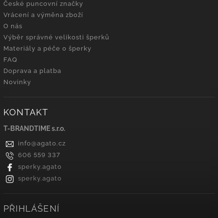
České puncovní značky
Vrácení a výměna zboží
O nás
Výběr správné velikosti šperků
Materiály a péče o šperky
FAQ
Doprava a platba
Novinky
KONTAKT
T-BRANDTIME s.r.o.
info
@
agato.cz
606 559 337
sperky.agato
sperky.agato
PŘIHLÁŠENÍ