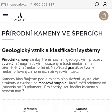
info@agato.cz
606 559 337
Hledat
PŘÍRODNÍ KAMENY VE ŠPERCÍCH
Geologický vznik a klasifikační systémy
Přírodní kameny
vznikají třemi hlavními geologickými procesy:
vyvřelým (magmatickým), usazeným (sedimentárním) a
přeměněným (metamorfním). Například
granát
se tvoří v
metamorfovaných horninách při vysokém tlaku.
Kameny klasifikujeme podle minerálního složení, krystalické
struktury a tvrdosti na
Mohsově stupnici
, která měří odolnost od 1
(mastek) po 10 (diamant). Pro šperky jsou ideální kameny s
tvrdostí nad 7.
Křemen
Korund