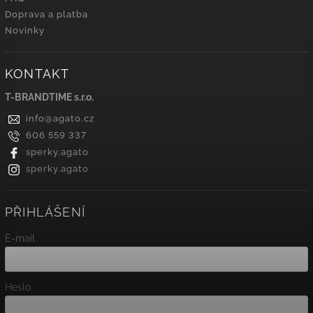
Doprava a platba
Novinky
KONTAKT
T-BRANDTIME s.r.o.
info
@
agato.cz
606 559 337
sperky.agato
sperky.agato
PŘIHLÁŠENÍ
E-mail
Heslo