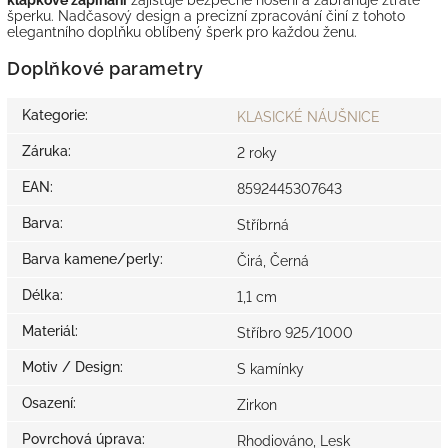
šperku. Nadčasový design a precizní zpracování činí z tohoto
elegantního doplňku oblíbený šperk pro každou ženu.
Doplňkové parametry
Kategorie
:
KLASICKÉ NÁUŠNICE
Záruka
:
2 roky
EAN
:
8592445307643
Barva
:
Stříbrná
Barva kamene/perly
:
Čirá, Černá
Délka
:
1,1 cm
Materiál
:
Stříbro 925/1000
Motiv / Design
:
S kamínky
Osazení
:
Zirkon
Povrchová úprava
:
Rhodiováno, Lesk