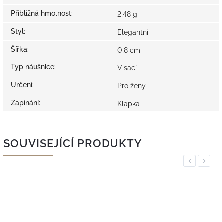
Přibližná hmotnost
:
2,48 g
Styl
:
Elegantní
Šířka
:
0,8 cm
Typ náušnice
:
Visací
Určení
:
Pro ženy
Zapínání
:
Klapka
SOUVISEJÍCÍ PRODUKTY
Previous
Next