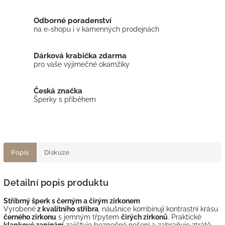
Odborné poradenství
na e-shopu i v kamenných prodejnách
Dárková krabička zdarma
pro vaše výjimečné okamžiky
Česká značka
Šperky s příběhem
Popis
Diskuze
Detailní popis produktu
Stříbrný šperk s černým a čirým zirkonem
Vyrobené
z kvalitního
stříbra
, náušnice kombinují kontrastní krásu
černého zirkonu
s jemným třpytem
čirých zirkonů
. Praktické
klapkové zapínání
zajišťuje bezpečné nošení a zabraňuje ztrátě