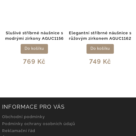
Slušivé stříbrné náušnice s
Elegantní stříbrné náušnice s
modrými zirkony AGUC1156
růžovým zirkonem AGUC1162
Do košíku
Do košíku
769 Kč
749 Kč
INFORMACE PRO VÁS
Obchodní podmínky
Podmínky ochrany osobních údajů
Reklamační řád