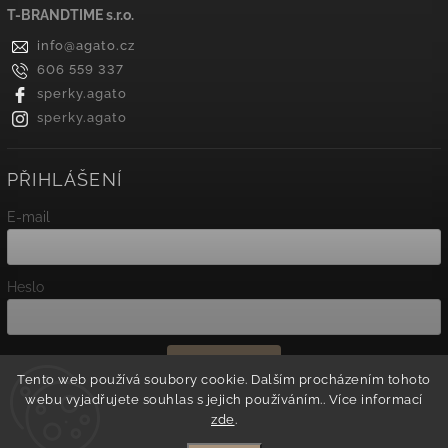
T-BRANDTIME s.r.o.
info
@
agato.cz
606 559 337
sperky.agato
sperky.agato
PŘIHLÁŠENÍ
E-mail
Heslo
Přihlásit se
Tento web používá soubory cookie. Dalším procházením tohoto
webu vyjadřujete souhlas s jejich používáním.. Více informací
Nová registrace
zde
.
Zapomenuté heslo