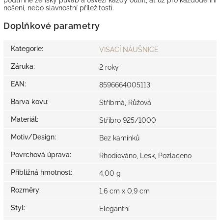
nošení, nebo slavnostní příležitosti.
Doplňkové parametry
Kategorie
:
VISACÍ NÁUŠNICE
Záruka
:
2 roky
EAN
:
8596664005113
Barva kovu
:
Stříbrná, Růžová
Materiál
:
Stříbro 925/1000
Motiv/Design
:
Bez kamínků
Povrchová úprava
:
Rhodiováno, Lesk, Pozlaceno
Přibližná hmotnost
:
4,00 g
Rozměry
:
1,6 cm x 0,9 cm
Styl
:
Elegantní