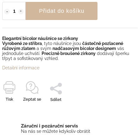
Přidat do košíku
Elegantní bicolor náušnice se zirkony
Vyrobené ze stříbra
, tyto náušnice jsou
částečně pozlacené
růžovým zlatem
a svým
nadčasovým bicolor designem
vás
jednoduše uchvátí.
Precizně broušené zirkony
dodávají šperku
třpyt a sofistikovaný vzhled.
Detailní informace
Tisk
Zeptat se
Sdílet
Záruční i pozáruční servis
Na nás se můžete kdykoliv obrátit