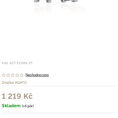
Kód:
AGT-E123KK-2T
Neohodnoceno
Značka:
AGATO
1 219 Kč
Skladem
(>5 pár)