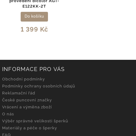
provedení bicolor AGT-
E122KK-2T
Do košíku
1 399 Kč
INFORMACE PRO VÁS
Obchodní podmínky
Podmínky ochrany osobních údajů
Reklamační řád
České puncovní značky
Vrácení a výměna zboží
O nás
Výběr správné velikosti šperků
Materiály a péče o šperky
FAQ