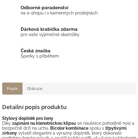
Odborné poradenství
na e-shopu i v kamenných prodejnách
Dárková krabička zdarma
pro vaše výjimečné okamžiky
Česká značka
Šperky s příběhem
Popis
Diskuze
Detailní popis produktu
Stylový doplněk pro ženy
Díky
zapínání na klenotnickou klipsu
se náušnice pohodlně nosí a
bezpečně drží na uchu.
Bicolor kombinace
spolu s
třpytivými
zirkony
vytváří elegantní a výrazný doplněk, který dokonale
podtrhne ženský půvab a osvěží každý outfit, ať už pro každodenní