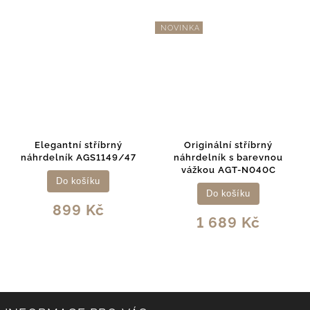
NOVINKA
Elegantní stříbrný
Originální stříbrný
náhrdelník AGS1149/47
náhrdelník s barevnou
vážkou AGT-N040C
Do košíku
Do košíku
899 Kč
1 689 Kč