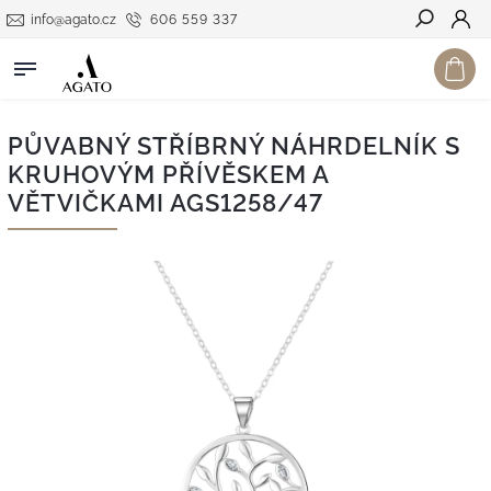
info@agato.cz
606 559 337
Hledat
PŮVABNÝ STŘÍBRNÝ NÁHRDELNÍK S
KRUHOVÝM PŘÍVĚSKEM A
VĚTVIČKAMI AGS1258/47