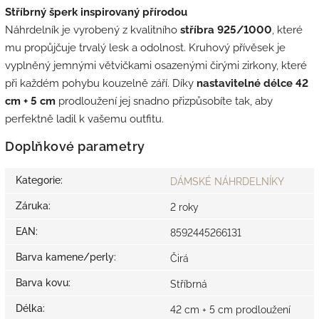
Stříbrný šperk inspirovaný přírodou
Náhrdelník je vyrobený z kvalitního
stříbra 925/1000
, které
mu propůjčuje trvalý lesk a odolnost. Kruhový přívěsek je
vyplněný jemnými větvičkami osazenými čirými zirkony, které
při každém pohybu kouzelně září. Díky
nastavitelné délce 42
cm + 5 cm
prodloužení jej snadno přizpůsobíte tak, aby
perfektně ladil k vašemu outfitu.
Doplňkové parametry
Kategorie
:
DÁMSKÉ NÁHRDELNÍKY
Záruka
:
2 roky
EAN
:
8592445266131
Barva kamene/perly
:
Čirá
Barva kovu
:
Stříbrná
Délka
:
42 cm + 5 cm prodloužení