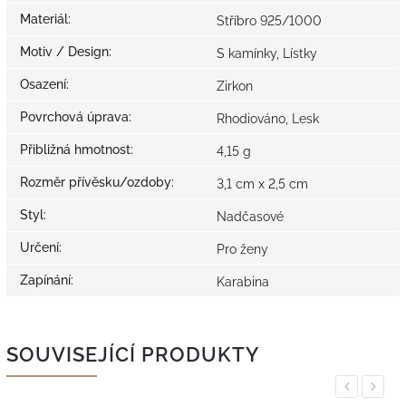
Materiál
:
Stříbro 925/1000
Motiv / Design
:
S kamínky, Lístky
Osazení
:
Zirkon
Povrchová úprava
:
Rhodiováno, Lesk
Přibližná hmotnost
:
4,15 g
Rozměr přívěsku/ozdoby
:
3,1 cm x 2,5 cm
Styl
:
Nadčasové
Určení
:
Pro ženy
Zapínání
:
Karabina
SOUVISEJÍCÍ PRODUKTY
Previous
Next