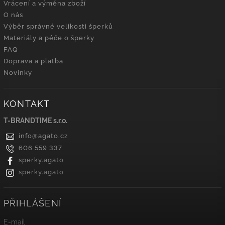
Vrácení a výměna zboží
O nás
Výběr správné velikosti šperků
Materiály a péče o šperky
FAQ
Doprava a platba
Novinky
KONTAKT
T-BRANDTIME s.r.o.
info
@
agato.cz
606 559 337
sperky.agato
sperky.agato
PŘIHLÁŠENÍ
E-mail