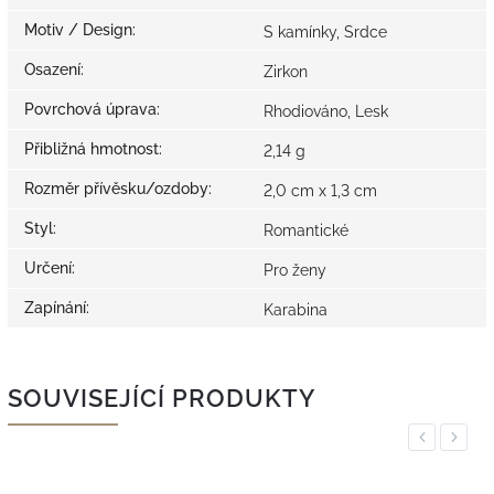
Motiv / Design
:
S kamínky, Srdce
Osazení
:
Zirkon
Povrchová úprava
:
Rhodiováno, Lesk
Přibližná hmotnost
:
2,14 g
Rozměr přívěsku/ozdoby
:
2,0 cm x 1,3 cm
Styl
:
Romantické
Určení
:
Pro ženy
Zapínání
:
Karabina
SOUVISEJÍCÍ PRODUKTY
Previous
Next