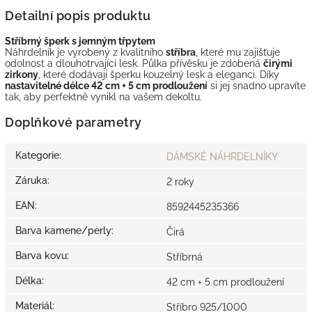
Detailní popis produktu
Stříbrný šperk s jemným třpytem
Náhrdelník je vyrobený z kvalitního
stříbra
, které mu zajišťuje
odolnost a dlouhotrvající lesk. Půlka přívěsku je zdobená
čirými
zirkony
, které dodávají šperku kouzelný lesk a eleganci. Díky
nastavitelné délce 42 cm + 5 cm prodloužení
si jej snadno upravíte
tak, aby perfektně vynikl na vašem dekoltu.
Doplňkové parametry
Kategorie
:
DÁMSKÉ NÁHRDELNÍKY
Záruka
:
2 roky
EAN
:
8592445235366
Barva kamene/perly
:
Čirá
Barva kovu
:
Stříbrná
Délka
:
42 cm + 5 cm prodloužení
Materiál
:
Stříbro 925/1000