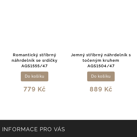
Romantický stříbrný
Jemný stříbrný náhrdelník s
náhrdelník se srdíčky
točeným kruhem
AGS1555/47
AGS1504/47
Do košíku
Do košíku
779 Kč
889 Kč
INFORMACE PRO VÁS