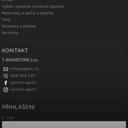
Výběr správné velikosti šperků
Materiály a péče o šperky
FAQ
Doprava a platba
Novinky
KONTAKT
T-BRANDTIME s.r.o.
info
@
agato.cz
606 559 337
sperky.agato
sperky.agato
PŘIHLÁŠENÍ
E-mail