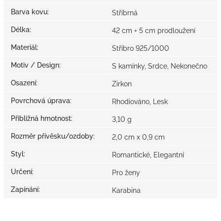
Barva kovu
:
Stříbrná
Délka
:
42 cm + 5 cm prodloužení
Materiál
:
Stříbro 925/1000
Motiv / Design
:
S kamínky, Srdce, Nekonečno
Osazení
:
Zirkon
Povrchová úprava
:
Rhodiováno, Lesk
Přibližná hmotnost
:
3,10 g
Rozměr přívěsku/ozdoby
:
2,0 cm x 0,9 cm
Styl
:
Romantické, Elegantní
Určení
:
Pro ženy
Zapínání
:
Karabina