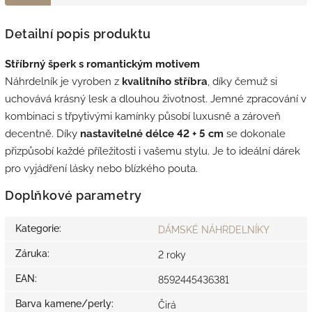
Detailní popis produktu
Stříbrný šperk s romantickým motivem
Náhrdelník je vyroben z
kvalitního
stříbra
, díky čemuž si
uchovává krásný lesk a dlouhou životnost. Jemné zpracování v
kombinaci s třpytivými kamínky působí luxusně a zároveň
decentně. Díky
nastavitelné délce 42 + 5 cm
se dokonale
přizpůsobí každé příležitosti i vašemu stylu. Je to ideální dárek
pro vyjádření lásky nebo blízkého pouta.
Doplňkové parametry
Kategorie
:
DÁMSKÉ NÁHRDELNÍKY
Záruka
:
2 roky
EAN
:
8592445436381
Barva kamene/perly
:
Čirá