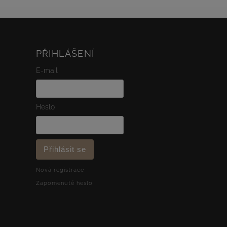
PŘIHLÁŠENÍ
E-mail
Heslo
Přihlásit se
Nová registrace
Zapomenuté heslo