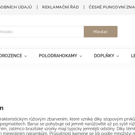
SOBNÍCH ÚDAJŮ
REKLAMAČNÍ ŘÁD
ČESKÉ PUNCOVNÍ ZN
Hledat
VOROZENCE
POLODRAHOKAMY
DOPLŇKY
L
um
arakteristickým růžovým zbarvením, které vzniká díky stopovým prvkům
 v pegmatitech. Barva se pohybuje od jemně narůžovělé až po sytě růž
, zatímco brazilské vzorky mají typicky jemnější odstíny. Díky tě
minerálním náramkům. Průsvitnost kamene se liší podle množství mikr