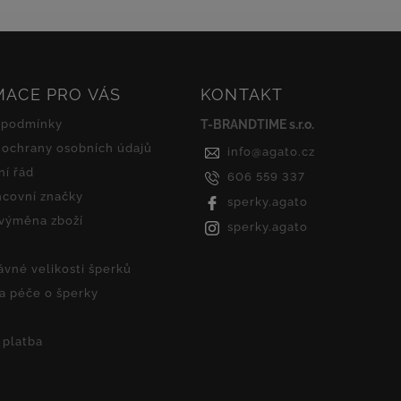
MACE PRO VÁS
KONTAKT
 podmínky
T-BRANDTIME s.r.o.
ochrany osobních údajů
info
@
agato.cz
í řád
606 559 337
covní značky
sperky.agato
 výměna zboží
sperky.agato
ávné velikosti šperků
 a péče o šperky
 platba