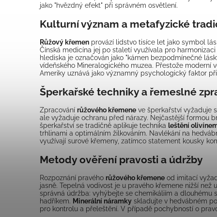
jako "hvězdný efekt" při správném osvětlení.
Kulturní význam a metafyzické trad
Růžový křemen
provází lidstvo tisíce let jako symbol lá
Čínská medicína jej po staletí využívala pro harmonizac
hlediska je označován jako "kámen bezpodmínečné lásky"
vídeňského Mineralogického muzea. Přestože moderní věda
Ameriky uznává jako významný psychologický faktor př
Šperkařské techniky a řemeslné zpr
Zpracování
růžového křemene
ve šperkařství vyžaduje s
ale vyžaduje ochranu před nárazy. Nejčastější formou br
šperkařství se tradičně aplikuje technika
leštění olivíne
trhlinami a optimálním žilkováním. Navlékání na hedváb
využívají surové křemeny, zatímco statement kousky ko
Metody ověření pravosti a údržby
Rozpoznání pravého
růžového křemene
od imitací vyža
jasně. Tepelná vodivost je u pravého křemene nižší než u
správná údržba: vyhýbejte se chemikáliím a dlouhému 
hadříkem.
Minerální náramky
skladujte v hedvábném pou
pro kontrolu a přeleštění. V případě pochybností o pra