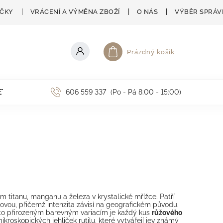
AČKY
VRÁCENÍ A VÝMĚNA ZBOŽÍ
O NÁS
VÝBĚR SPRÁV
Prázdný košík
Nákupní košík
ETNÍ AKCE
606 559 337
(Po - Pá 8:00 - 15:00)
 titanu, manganu a železa v krystalické mřížce. Patří
ovou, přičemž intenzita závisí na geografickém původu.
mto přirozeným barevným variacím je každý kus
růžového
oskopických jehliček rutilu, které vytvářejí jev známý