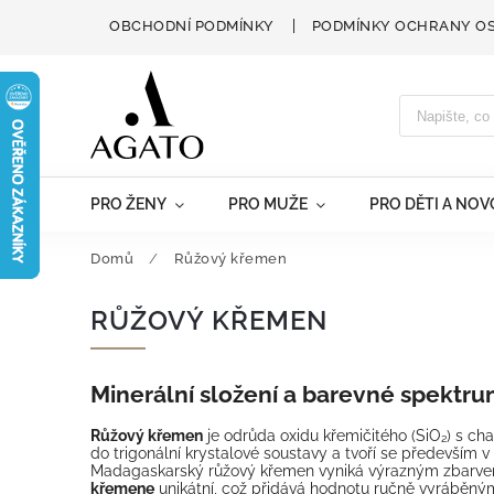
OBCHODNÍ PODMÍNKY
PODMÍNKY OCHRANY O
PRO ŽENY
PRO MUŽE
PRO DĚTI A NO
Domů
/
Růžový křemen
RŮŽOVÝ KŘEMEN
Minerální složení a barevné spektr
Růžový křemen
je odrůda oxidu křemičitého (SiO₂) s ch
do trigonální krystalové soustavy a tvoří se především
Madagaskarský růžový křemen vyniká výrazným zbarvením
křemene
unikátní, což přidává hodnotu ručně vyráběným 