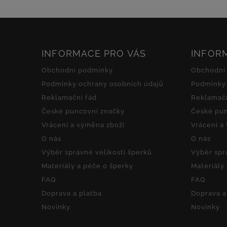
INFORMACE PRO VÁS
INFOR
Obchodní podmínky
Obchodní
Podmínky ochrany osobních údajů
Podmínky 
Reklamační řád
Reklamačn
České puncovní značky
České pun
Vrácení a výměna zboží
Vrácení a
O nás
O nás
Výběr správné velikosti šperků
Výběr spr
Materiály a péče o šperky
Materiály
FAQ
FAQ
Doprava a platba
Doprava a
Novinky
Novinky