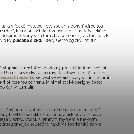
nutí a v řecké mytologii byl spojen s bohyní Afroditou.
n srdce", který přináší do domova klid. Z metafyzického
ou dokumentovány v kulturních pramenech, včetně sbírek
iv díky
placebo efektu
, který Gemologický institut
ově stupnici je dostatečně odolný pro každodenní nošení,
. Pro čistší vzorky se používá fasetový brus. V českém
erálních náramků
se pečlivě vybírají kusy s minimálními
eni přirozenou ochranu. Minimalistické designy často
bo černý turmalín.
 mléčný odlesk, zatímco skleněné napodobeniny září
vený howlit nebo sklo. Pro zachování krásy je klíčová
ovádějte vlažnou vodou s jemným mýdlem a měkkým
oručujeme jednou ročně navštívit šperkařský servis