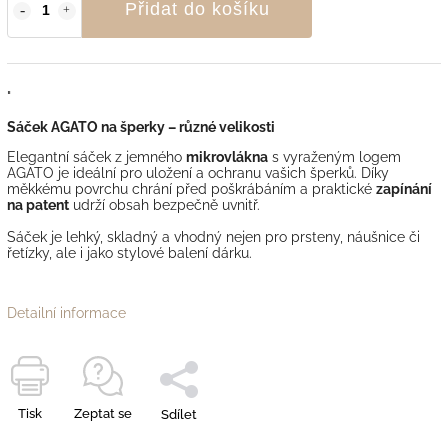
Přidat do košíku
"
Sáček AGATO na šperky – různé velikosti
Elegantní sáček z jemného
mikrovlákna
s vyraženým logem
AGATO je ideální pro uložení a ochranu vašich šperků. Díky
měkkému povrchu chrání před poškrábáním a praktické
zapínání
na patent
udrží obsah bezpečně uvnitř.
Sáček je lehký, skladný a vhodný nejen pro prsteny, náušnice či
řetízky, ale i jako stylové balení dárku.
Detailní informace
Tisk
Zeptat se
Sdílet