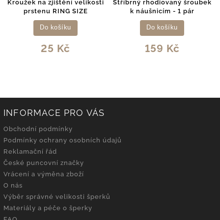
Kroužek na zjištění velikosti
Stříbrný rhodiovaný šroubek
prstenu RING SIZE
k náušnicím - 1 pár
Do košíku
Do košíku
25 Kč
159 Kč
INFORMACE PRO VÁS
Obchodní podmínky
Podmínky ochrany osobních údajů
Reklamační řád
České puncovní značky
Vrácení a výměna zboží
O nás
Výběr správné velikosti šperků
Materiály a péče o šperky
FAQ