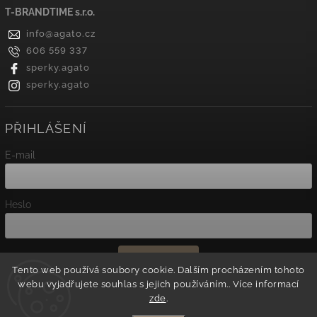
T-BRANDTIME s.r.o.
info
@
agato.cz
606 559 337
sperky.agato
sperky.agato
PŘIHLÁŠENÍ
E-mail
Heslo
Přihlásit se
Tento web používá soubory cookie. Dalším procházením tohoto
webu vyjadřujete souhlas s jejich používáním.. Více informací
Nová registrace
zde
.
Zapomenuté heslo