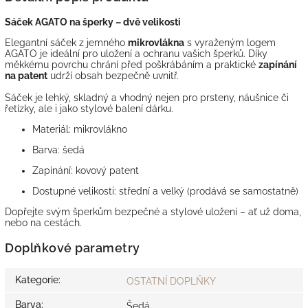
Sáček AGATO na šperky – dvě velikosti
Elegantní sáček z jemného
mikrovlákna
s vyraženým logem
AGATO je ideální pro uložení a ochranu vašich šperků. Díky
měkkému povrchu chrání před poškrábáním a praktické
zapínání
na patent
udrží obsah bezpečně uvnitř.
Sáček je lehký, skladný a vhodný nejen pro prsteny, náušnice či
řetízky, ale i jako stylové balení dárku.
Materiál: mikrovlákno
Barva: šedá
Zapínání: kovový patent
Dostupné velikosti: střední a velký (prodává se samostatně)
Dopřejte svým šperkům bezpečné a stylové uložení – ať už doma,
nebo na cestách.
Doplňkové parametry
Kategorie
:
OSTATNÍ DOPLŇKY
Barva
:
Šedá