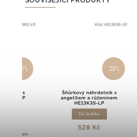
SOUVISEJÍCÍ PRODUKTY
3RG-LP
Kód:
HE13K3S-LP
0 Kč
660 Kč
0 %
–20 %
 s
Šňůrkový náhrdelník s
Š
LP
angelitem a růženínem
ap
HE13K3S-LP
Do košíku
528 Kč
lami
Šňůr