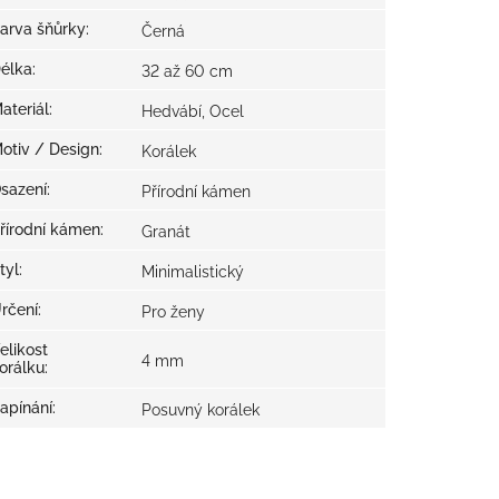
arva šňůrky
:
Černá
élka
:
32 až 60 cm
ateriál
:
Hedvábí, Ocel
otiv / Design
:
Korálek
sazení
:
Přírodní kámen
řírodní kámen
:
Granát
tyl
:
Minimalistický
rčení
:
Pro ženy
elikost
4 mm
orálku
:
apínání
:
Posuvný korálek