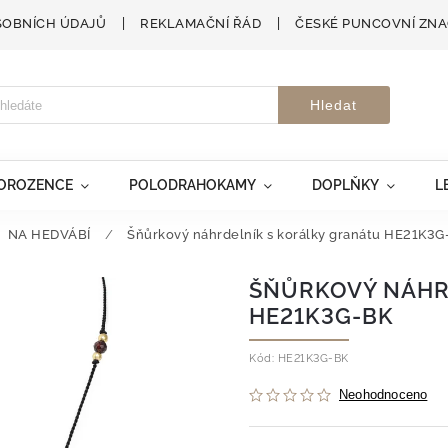
SOBNÍCH ÚDAJŮ
REKLAMAČNÍ ŘÁD
ČESKÉ PUNCOVNÍ ZN
Hledat
VOROZENCE
POLODRAHOKAMY
DOPLŇKY
L
NA HEDVÁBÍ
/
Šňůrkový náhrdelník s korálky granátu HE21K3G
ŠŇŮRKOVÝ NÁHR
HE21K3G-BK
Kód:
HE21K3G-BK
Neohodnoceno