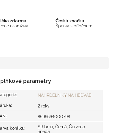
bička zdarma
Česká značka
mečné okamžiky
Šperky s příběhem
plňkové parametry
ategorie
:
NÁHRDELNÍKY NA HEDVÁBÍ
áruka
:
2 roky
EAN
:
8596664000798
Stříbrná, Černá, Červeno-
arva korálku
:
hnědá