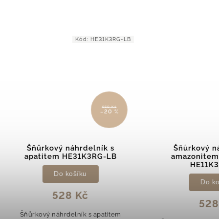
Kód:
HE31K3RG-LB
Kód:
HE11
660 Kč
6
–20 %
–
ňůrkový náhrdelník s
Šňůrkový náhrdelník
atitem HE31K3RG-LB
amazonitem a apati
HE11K3RG-LB
Do košíku
Do košíku
528 Kč
528 Kč
kový náhrdelník s apatitem