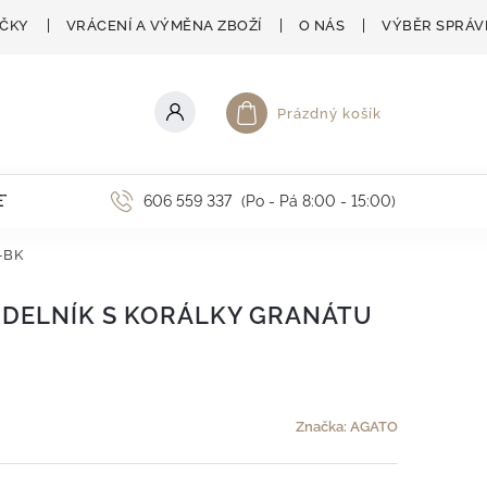
AČKY
VRÁCENÍ A VÝMĚNA ZBOŽÍ
O NÁS
VÝBĚR SPRÁV
Prázdný košík
Nákupní košík
ETNÍ AKCE
606 559 337
(Po - Pá 8:00 - 15:00)
-BK
DELNÍK S KORÁLKY GRANÁTU
Značka:
AGATO