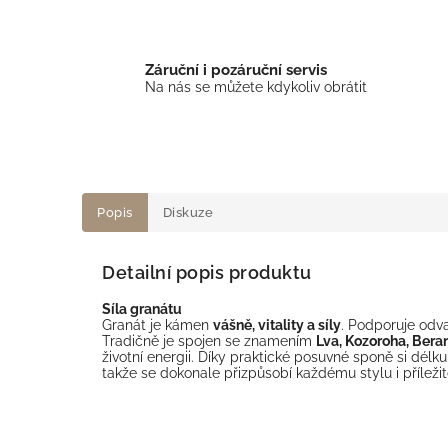
Záruční i pozáruční servis
Na nás se můžete kdykoliv obrátit
Popis
Diskuze
Detailní popis produktu
Síla granátu
Granát je kámen
vášně, vitality a síly
. Podporuje odva
Tradičně je spojen se znamením
Lva, Kozoroha, Beran
životní energii. Díky praktické posuvné sponě si dél
takže se dokonale přizpůsobí každému stylu i příležito