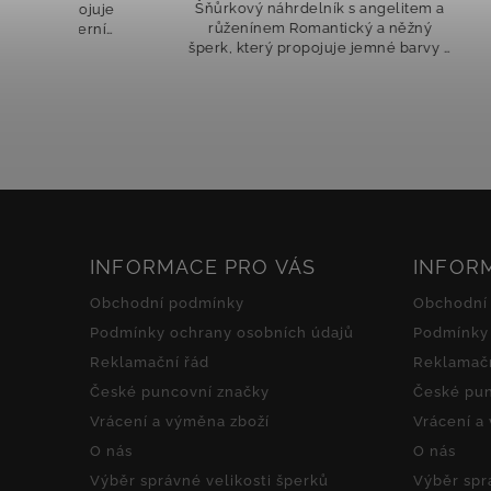
Šňůrkový náhrdelník s angelitem a
pojuje
Ori
růženínem Romantický a něžný
erní
jemno
šperk, který propojuje jemné barvy a
šňůrce
desig
energii přírodních kamenů. Základ
perly,
šňůr
tvoří růžová hedvábná šňůrka, na níž
jsou...
INFORMACE PRO VÁS
INFOR
Obchodní podmínky
Obchodní
Podmínky ochrany osobních údajů
Podmínky 
Reklamační řád
Reklamačn
České puncovní značky
České pun
Vrácení a výměna zboží
Vrácení a
O nás
O nás
Výběr správné velikosti šperků
Výběr spr