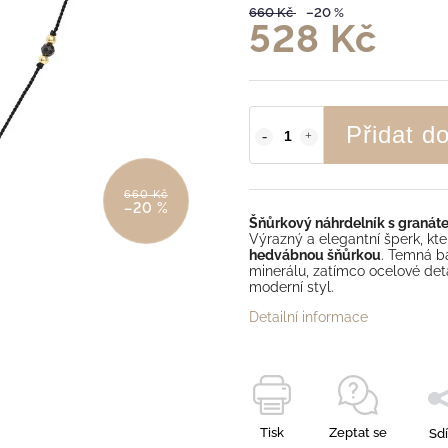
660 Kč
–20 %
528 Kč
Přidat d
660 Kč
–20 %
Šňůrkový náhrdelník s granát
Výrazný a elegantní šperk, kte
hedvábnou šňůrkou
. Temná b
minerálu, zatímco ocelové det
moderní styl.
Detailní informace
Tisk
Zeptat se
Sdí