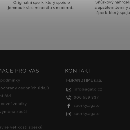
Šňůrkový náhrdelník s amaz
ginální šperk, který spojuje
a apatitem Jemný a zároveň 
u krásu minerálu s moderním
šperk, který spojuje přírodní
nem. Světle modrá hedvábná
kamenů a moderní design. 
ka působí něžně a vzdušně,
tvoří světle modrá hedvábná
zatímco korálky z...
s...
MACE PRO VÁS
KONTAKT
 podmínky
T-BRANDTIME s.r.o.
ochrany osobních údajů
info
@
agato.cz
í řád
606 559 337
covní značky
sperky.agato
 výměna zboží
sperky.agato
ávné velikosti šperků