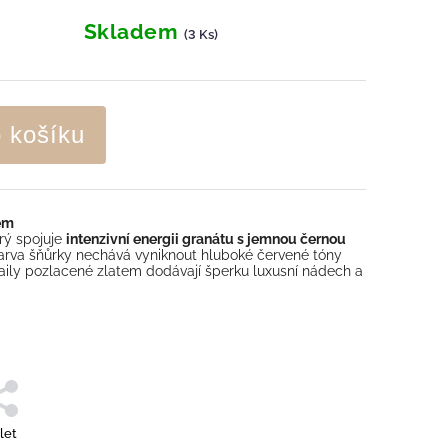
Skladem
(3 Ks)
o košíku
em
rý spojuje
intenzivní energii granátu s jemnou černou
arva šňůrky nechává vyniknout hluboké červené tóny
aily pozlacené zlatem dodávají šperku luxusní nádech a
let