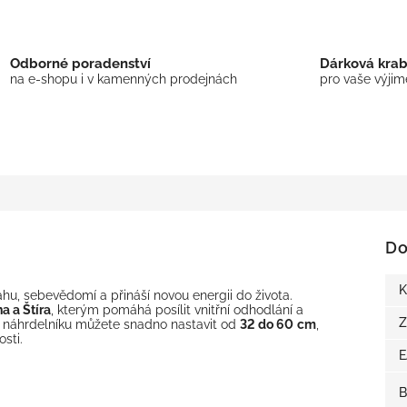
Odborné poradenství
Dárková kra
na e-shopu i v kamenných prodejnách
pro vaše výji
Do
K
hu, sebevědomí a přináší novou energii do života.
a a Štíra
, kterým pomáhá posílit vnitřní odhodlání a
Z
ku náhrdelníku můžete snadno nastavit od
32 do 60
cm
,
sti.
B