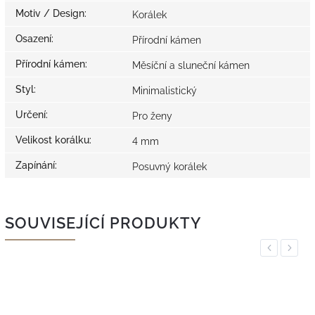
Motiv / Design
:
Korálek
Osazení
:
Přírodní kámen
Přírodní kámen
:
Měsíční a sluneční kámen
Styl
:
Minimalistický
Určení
:
Pro ženy
Velikost korálku
:
4 mm
Zapínání
:
Posuvný korálek
SOUVISEJÍCÍ PRODUKTY
Previous
Next