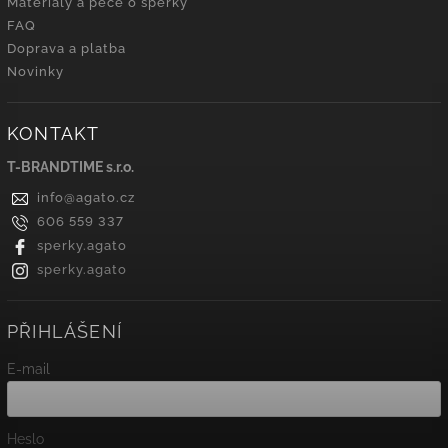
Materiály a péče o šperky
FAQ
Doprava a platba
Novinky
KONTAKT
T-BRANDTIME s.r.o.
info
@
agato.cz
606 559 337
sperky.agato
sperky.agato
PŘIHLÁŠENÍ
E-mail
Heslo