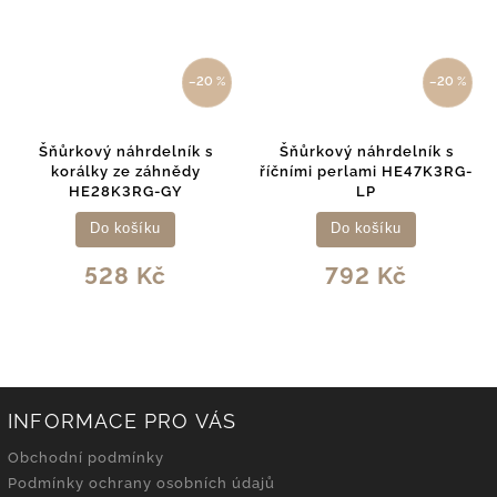
–20 %
–20 %
Šňůrkový náhrdelník s
Šňůrkový náhrdelník s
korálky ze záhnědy
říčními perlami HE47K3RG-
HE28K3RG-GY
LP
Do košíku
Do košíku
528 Kč
792 Kč
INFORMACE PRO VÁS
Obchodní podmínky
Podmínky ochrany osobních údajů