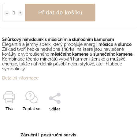
Přidat do košíku
Šňůrkový náhrdelník s měsíčním a slunečním kamenem
Elegantní a jemný šperk, který propojuje energii
měsíce
a
slunce
.
Základ tvoří hebká hedvábná šňůrka, na které jsou navlečené
korálky z vybroušeného
měsíčního kamene
a
slunečního kamene
.
Kombinace těchto minerálů vytváří harmonii ženské a mužské
energie, takže náhrdelník působí nejen stylově, ale i hluboce
symbolicky.
Detailní informace
Tisk
Zeptat se
Sdílet
Záruční i pozáruční servis