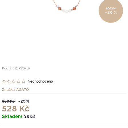
660 Kč
–20 %
Kód:
HE26K3S-LP
Neohodnoceno
Značka:
AGATO
660 Kč
–20 %
528 Kč
Skladem
(>5 Ks)