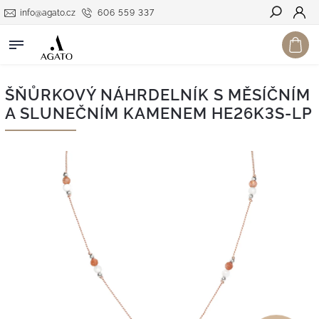
info@agato.cz
606 559 337
Hledat
ŠŇŮRKOVÝ NÁHRDELNÍK S MĚSÍČNÍM
A SLUNEČNÍM KAMENEM HE26K3S-LP