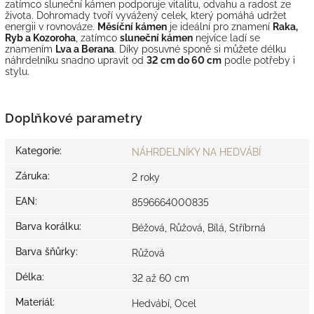
zatímco sluneční kámen podporuje vitalitu, odvahu a radost ze
života. Dohromady tvoří vyvážený celek, který pomáhá udržet
energii v rovnováze.
Měsíční kámen
je ideální pro znamení
Raka,
Ryb a Kozoroha
, zatímco
sluneční kámen
nejvíce ladí se
znamením
Lva a Berana
. Díky posuvné sponě si můžete délku
náhrdelníku snadno upravit od
32 cm do 60 cm
podle potřeby i
stylu.
Doplňkové parametry
Kategorie
:
NÁHRDELNÍKY NA HEDVÁBÍ
Záruka
:
2 roky
EAN
:
8596664000835
Barva korálku
:
Béžová, Růžová, Bílá, Stříbrná
Barva šňůrky
:
Růžová
Délka
:
32 až 60 cm
Materiál
:
Hedvábí, Ocel