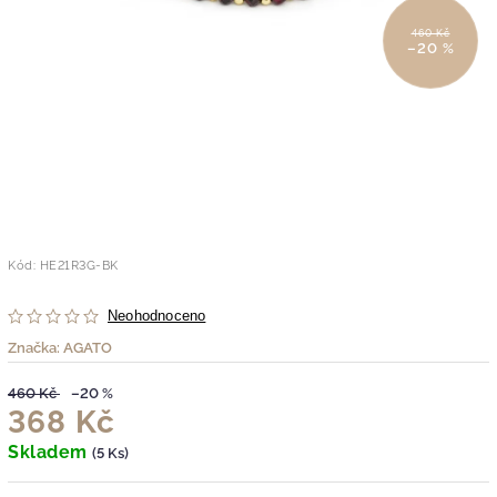
460 Kč
–20 %
Kód:
HE21R3G-BK
Neohodnoceno
Značka:
AGATO
460 Kč
–20 %
368 Kč
Skladem
(5 Ks)