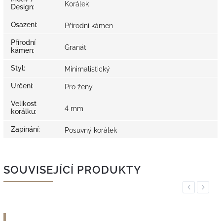
Korálek
Design
:
Osazení
:
Přírodní kámen
Přírodní
Granát
kámen
:
Styl
:
Minimalistický
Určení
:
Pro ženy
Velikost
4 mm
korálku
:
Zapínání
:
Posuvný korálek
SOUVISEJÍCÍ PRODUKTY
Previous
Next