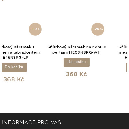
–20 %
–20 %
Šňůrkový náramek na nohu s
Šňůrkový náramek s
perlami HE03N3RG-WH
měsíčním kamenem
HE34R3RG-LP
Do košíku
Do košíku
368 Kč
368 Kč
INFORMACE PRO VÁS