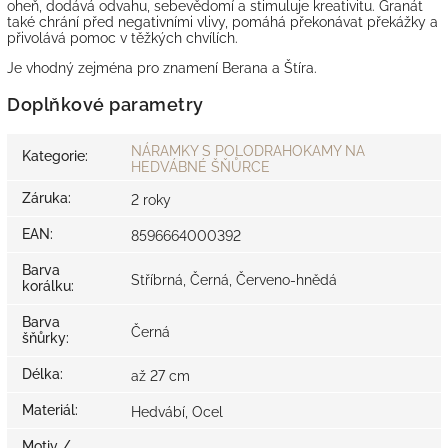
oheň, dodává odvahu, sebevědomí a stimuluje kreativitu. Granát
také chrání před negativními vlivy, pomáhá překonávat překážky a
přivolává pomoc v těžkých chvílích.
Je vhodný zejména pro znamení Berana a Štíra.
Doplňkové parametry
NÁRAMKY S POLODRAHOKAMY NA
Kategorie
:
HEDVÁBNÉ ŠŇŮRCE
Záruka
:
2 roky
EAN
:
8596664000392
Barva
Stříbrná, Černá, Červeno-hnědá
korálku
:
Barva
Černá
šňůrky
:
Délka
:
až 27 cm
Materiál
:
Hedvábí, Ocel
Motiv /