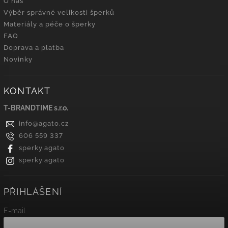
O nás
Výběr správné velikosti šperků
Materiály a péče o šperky
FAQ
Doprava a platba
Novinky
KONTAKT
T-BRANDTIME s.r.o.
info
@
agato.cz
606 559 337
sperky.agato
sperky.agato
PŘIHLÁŠENÍ
E-mail