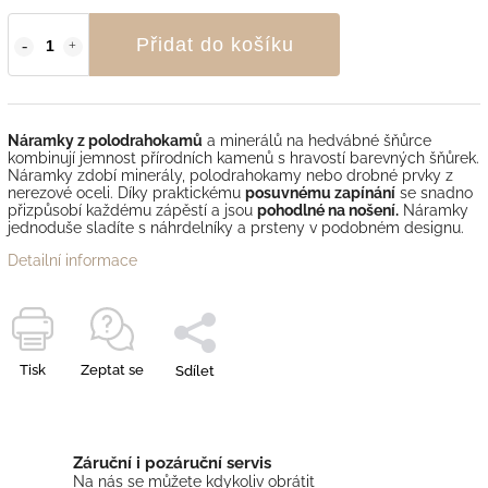
Přidat do košíku
Náramky z polodrahokamů
a minerálů na hedvábné šňůrce
kombinují jemnost přírodních kamenů s hravostí barevných šňůrek.
Náramky zdobí minerály, polodrahokamy nebo drobné prvky z
nerezové oceli. Díky praktickému
posuvnému zapínání
se snadno
přizpůsobí každému zápěstí a jsou
pohodlné na nošení.
Náramky
jednoduše sladíte s náhrdelníky a prsteny v podobném designu.
Detailní informace
Tisk
Zeptat se
Sdílet
Záruční i pozáruční servis
Na nás se můžete kdykoliv obrátit