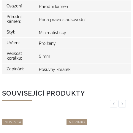
Osazení
:
Přírodní kámen
Přírodní
Perla pravá sladkovodní
kámen
:
Styl
:
Minimalistický
Určení
:
Pro ženy
Velikost
5 mm
korálku
:
Zapínání
:
Posuvný korálek
SOUVISEJÍCÍ PRODUKTY
Previous
Next
NOVINKA