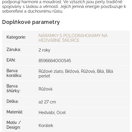
podporují harmonii a moudrost. Ve vztazích jsou perly tradičně
spojovány s láskou a věrností. Jejich jemná energie povzbuzuje k
sebereflexi a duchovnímu růstu.
Doplňkové parametry
NÁRAMKY S POLODRAHOKAMY NA
Kategorie
:
HEDVÁBNÉ ŠŇŮRCE
Záruka
:
2 roky
EAN
:
8596664000545
Barva
Růžové zlato, Béžová, Růžová, Bílá, Bílá
korálku
:
perleť
Barva
Růžová
šňůrky
:
Délka
:
až 27 cm
Materiál
:
Hedvábí, Ocel
Motiv /
Korálek
Design
: