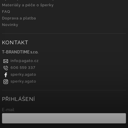
Materiály a péče o šperky
FAQ
Doprava a platba
Novinky
KONTAKT
T-BRANDTIME s.r.o.
info
@
agato.cz
606 559 337
sperky.agato
sperky.agato
PŘIHLÁŠENÍ
E-mail