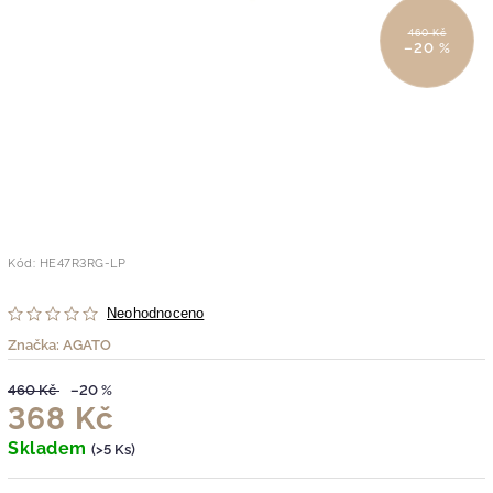
460 Kč
–20 %
Kód:
HE47R3RG-LP
Neohodnoceno
Značka:
AGATO
460 Kč
–20 %
368 Kč
Skladem
(>5 Ks)