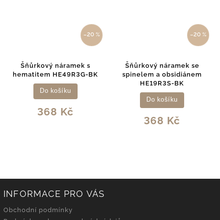
–20 %
–20 %
kový náramek s
Šňůrkový náramek se
Šňůrkový n
tem HE49R3G-BK
spinelem a obsidiánem
avanturín
HE19R3S-BK
HE0
Do košíku
Do košíku
D
368 Kč
368 Kč
3
INFORMACE PRO VÁS
Obchodní podmínky