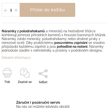
Přidat do košíku
Náramky z polodrahokamů
a minerálů na hedvábné šňůrce
kombinují jemnost přírodních kamenů s hravostí barevných šňůrek.
Náramky zdobí minerály, polodrahokamy nebo drobné prvky z
nerezové oceli. Díky praktickému
posuvnému zapínání
se snadno
přizpůsobí každému zápěstí a jsou
pohodlné na nošení.
Náramky
jednoduše sladíte s náhrdelníky a prsteny v podobném designu.
Detailní informace
Tisk
Zeptat se
Sdílet
Záruční i pozáruční servis
Na nás se můžete kdykoliv obrátit