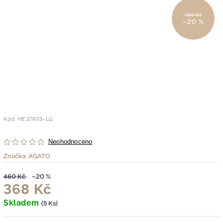
460 Kč
–20 %
Kód:
HE37R3S-LG
Neohodnoceno
Značka:
AGATO
460 Kč
–20 %
368 Kč
Skladem
(5 Ks)