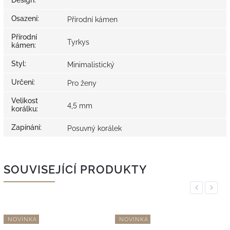
Design
:
Osazení
:
Přírodní kámen
Přírodní
Tyrkys
kámen
:
Styl
:
Minimalistický
Určení
:
Pro ženy
Velikost
4,5 mm
korálku
:
Zapínání
:
Posuvný korálek
SOUVISEJÍCÍ PRODUKTY
Previous
Next
NOVINKA