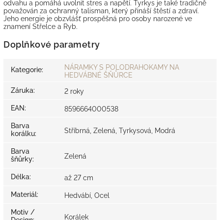
odvahu a pomáhá uvolnit stres a napětí. Tyrkys je také tradičně
považován za ochranný talisman, který přináší štěstí a zdraví.
Jeho energie je obzvlášť prospěšná pro osoby narozené ve
znamení Střelce a Ryb.
Doplňkové parametry
NÁRAMKY S POLODRAHOKAMY NA
Kategorie
:
HEDVÁBNÉ ŠŇŮRCE
Záruka
:
2 roky
EAN
:
8596664000538
Barva
Stříbrná, Zelená, Tyrkysová, Modrá
korálku
:
Barva
Zelená
šňůrky
:
Délka
:
až 27 cm
Materiál
:
Hedvábí, Ocel
Motiv /
Korálek