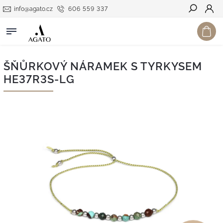
info@agato.cz
606 559 337
Hledat
ŠŇŮRKOVÝ NÁRAMEK S TYRKYSEM
HE37R3S-LG