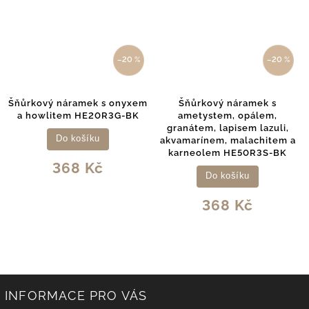
–20 %
–20 %
áramek s onyxem
Šňůrkový náramek s
Šňůrkový nár
em HE20R3G-BK
ametystem, opálem,
ze záhnědy
granátem, lapisem lazuli,
 košíku
Do k
akvamarínem, malachitem a
karneolem HE50R3S-BK
68 Kč
36
Do košíku
368 Kč
INFORMACE PRO VÁS