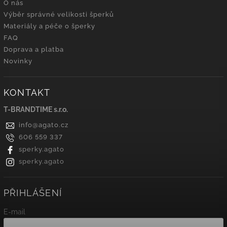
O nás
Výběr správné velikosti šperků
Materiály a péče o šperky
FAQ
Doprava a platba
Novinky
KONTAKT
T-BRANDTIME s.r.o.
info
@
agato.cz
606 559 337
sperky.agato
sperky.agato
PŘIHLÁŠENÍ
E-mail