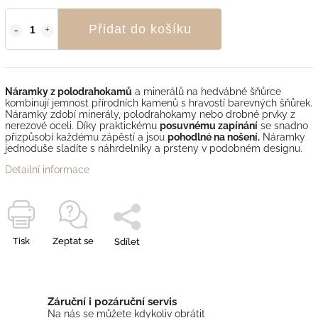
Přidat do košíku
Náramky z polodrahokamů
a minerálů na hedvábné šňůrce
kombinují jemnost přírodních kamenů s hravostí barevných šňůrek.
Náramky zdobí minerály, polodrahokamy nebo drobné prvky z
nerezové oceli. Díky praktickému
posuvnému zapínání
se snadno
přizpůsobí každému zápěstí a jsou
pohodlné na nošení.
Náramky
jednoduše sladíte s náhrdelníky a prsteny v podobném designu.
Detailní informace
Tisk
Zeptat se
Sdílet
Záruční i pozáruční servis
Na nás se můžete kdykoliv obrátit