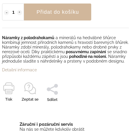
Přidat do košíku
Náramky z polodrahokamů
a minerálů na hedvábné šňůrce
kombinují jemnost přírodních kamenů s hravostí barevných šňůrek.
Náramky zdobí minerály, polodrahokamy nebo drobné prvky z
nerezové oceli. Díky praktickému
posuvnému zapínání
se snadno
přizpůsobí každému zápěstí a jsou
pohodlné na nošení.
Náramky
jednoduše sladíte s náhrdelníky a prsteny v podobném designu.
Detailní informace
Tisk
Zeptat se
Sdílet
Záruční i pozáruční servis
Na nás se můžete kdykoliv obrátit