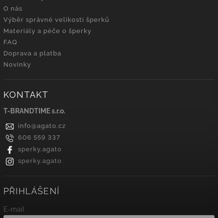
O nás
Výběr správné velikosti šperků
Materiály a péče o šperky
FAQ
Doprava a platba
Novinky
KONTAKT
T-BRANDTIME s.r.o.
info
@
agato.cz
606 559 337
sperky.agato
sperky.agato
PŘIHLÁŠENÍ
E-mail