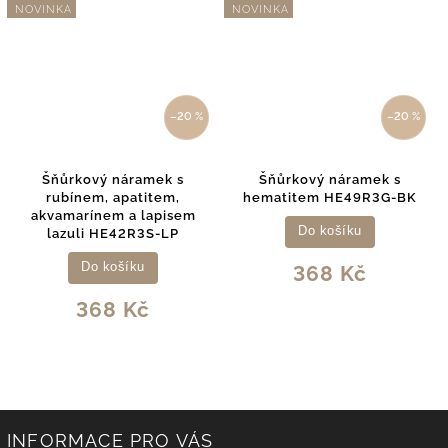
NOVINKA
NOVINKA
–20 %
–20 %
Šňůrkový náramek s
Šňůrkový náramek s
rubínem, apatitem,
hematitem HE49R3G-BK
akvamarínem a lapisem
Do košíku
lazuli HE42R3S-LP
Do košíku
368 Kč
368 Kč
INFORMACE PRO VÁS