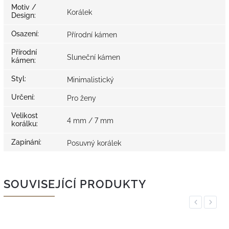
Motiv /
Korálek
Design
:
Osazení
:
Přírodní kámen
Přírodní
Sluneční kámen
kámen
:
Styl
:
Minimalistický
Určení
:
Pro ženy
Velikost
4 mm / 7 mm
korálku
:
Zapínání
:
Posuvný korálek
SOUVISEJÍCÍ PRODUKTY
Previous
Next