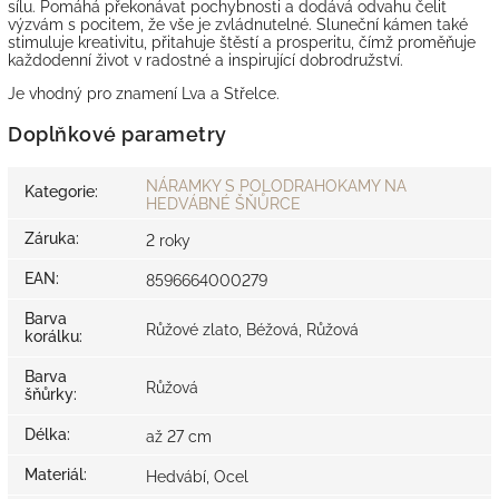
sílu. Pomáhá překonávat pochybnosti a dodává odvahu čelit
výzvám s pocitem, že vše je zvládnutelné. Sluneční kámen také
stimuluje kreativitu, přitahuje štěstí a prosperitu, čímž proměňuje
každodenní život v radostné a inspirující dobrodružství.
Je vhodný pro znamení Lva a Střelce.
Doplňkové parametry
NÁRAMKY S POLODRAHOKAMY NA
Kategorie
:
HEDVÁBNÉ ŠŇŮRCE
Záruka
:
2 roky
EAN
:
8596664000279
Barva
Růžové zlato, Béžová, Růžová
korálku
:
Barva
Růžová
šňůrky
:
Délka
:
až 27 cm
Materiál
:
Hedvábí, Ocel