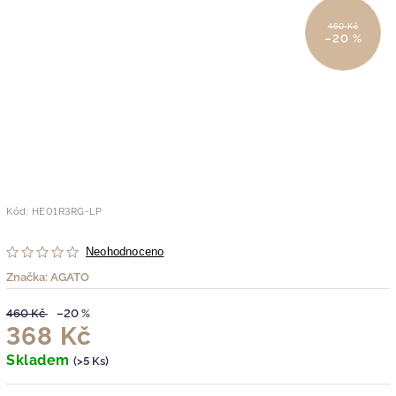
460 Kč
–20 %
Kód:
HE01R3RG-LP
Neohodnoceno
Značka:
AGATO
460 Kč
–20 %
368 Kč
Skladem
(>5 Ks)