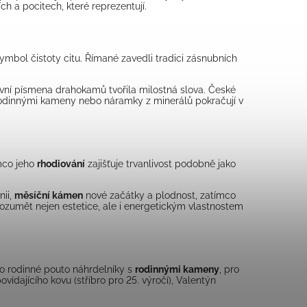
ch a pocitech, které reprezentují.
ymbol čistoty citu. Římané zavedli tradici zásnubních
rvní písmena drahokamů tvořila milostná slova. České
rodinnými kameny nebo náramky z minerálů pokračují v
ímco jeho
rhodiování
zajišťuje trvanlivost podobně jako
nii,
měsíční kámen
nové začátky a plodnost, zatímco
orozumět nejen estetice, ale i energetickým vlastnostem
o rodinné pouto náhrdelníky s
rodinnými kameny
, pro
vídajícího kovu (stříbro pro 25. výročí), Valentýn