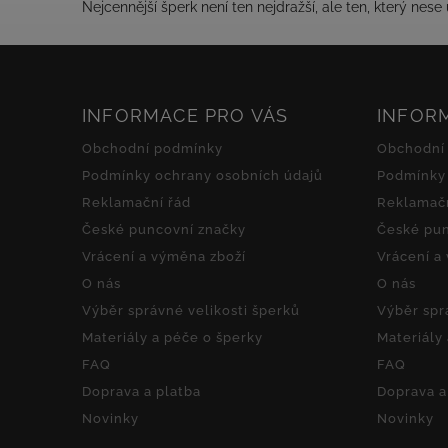
Nejcennější šperk není ten nejdražší, ale ten, který ne
INFORMACE PRO VÁS
INFOR
Obchodní podmínky
Obchodní
Podmínky ochrany osobních údajů
Podmínky 
Reklamační řád
Reklamačn
České puncovní značky
České pun
Vrácení a výměna zboží
Vrácení a
O nás
O nás
Výběr správné velikosti šperků
Výběr spr
Materiály a péče o šperky
Materiály
FAQ
FAQ
Doprava a platba
Doprava a
Novinky
Novinky