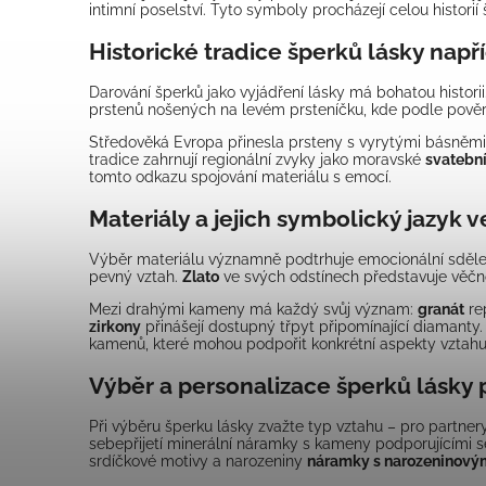
intimní poselství. Tyto symboly procházejí celou historií 
Historické tradice šperků lásky např
Darování šperků jako vyjádření lásky má bohatou histor
prstenů nošených na levém prsteníčku, kde podle pověry
Středověká Evropa přinesla prsteny s vyrytými básněmi
tradice zahrnují regionální zvyky jako moravské
svatební
tomto odkazu spojování materiálu s emocí.
Materiály a jejich symbolický jazyk v
Výběr materiálu významně podtrhuje emocionální sděle
pevný vztah.
Zlato
ve svých odstínech představuje věčno
Mezi drahými kameny má každý svůj význam:
granát
re
zirkony
přinášejí dostupný třpyt připomínající diamanty
kamenů, které mohou podpořit konkrétní aspekty vztahu
Výběr a personalizace šperků lásky
Při výběru šperku lásky zvažte typ vztahu – pro partnery
sebepřijetí minerální náramky s kameny podporujícími sebe
srdíčkové motivy a narozeniny
náramky s narozeninov