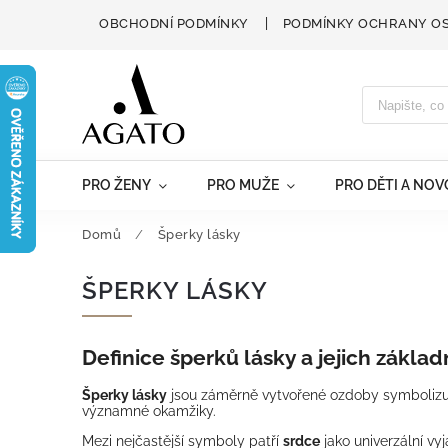
OBCHODNÍ PODMÍNKY
PODMÍNKY OCHRANY O
PRO ŽENY
PRO MUŽE
PRO DĚTI A NO
Domů
/
Šperky lásky
ŠPERKY LÁSKY
Definice šperků lásky a jejich zákla
Šperky lásky
jsou záměrně vytvořené ozdoby symbolizují
významné okamžiky.
Mezi nejčastější symboly patří
srdce
jako univerzální vyj