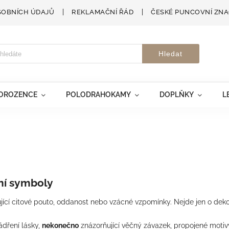
SOBNÍCH ÚDAJŮ
REKLAMAČNÍ ŘÁD
ČESKÉ PUNCOVNÍ ZN
Hledat
VOROZENCE
POLODRAHOKAMY
DOPLŇKY
L
dní symboly
cí citové pouto, oddanost nebo vzácné vzpomínky. Nejde jen o dekor
ádření lásky,
nekonečno
znázorňující věčný závazek, propojené motivy 