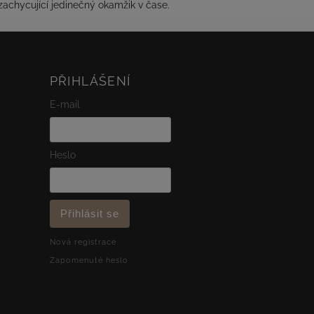
zachycující jedinečný okamžik v čase.
PŘIHLÁŠENÍ
E-mail
Heslo
Přihlásit se
Nová registrace
Zapomenuté heslo