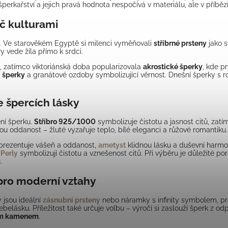
šperkařství a jejich pravá hodnota nespočívá v materiálu, ale v příbězí
íč kulturami
ii. Ve starověkém Egyptě si milenci vyměňovali
stříbrné prsteny
jako s
 vede žíla přímo k srdci.
, zatímco viktoriánská doba popularizovala
akrostické šperky
, kde p
 šperky
a granátové ozdoby symbolizující věrnost. Dnešní šperky s 
e špercích lásky
ní šperku.
Stříbro 925/1000
symbolizuje čistotu a jasnost citů, zat
u oddanost – žluté vyzařuje teplo, bílé eleganci a růžové romantiku.
prezentuje vášeň a oddanost,
ametyst
klidnou lásku a duševní harmo
.
Perly
symbolizují čistotu a vznešenost citů. Při výběru je důležité p
.
 pro moderní vztahy
 jsou ideální
zásnubní prsteny
nebo náramky s infinity symbolem, pr
lásku. Příležitost také určuje volbu – výročí si zaslouží šperk z odpo
ým kamenem
.