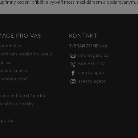
se upřímný osobní příběh a vytváří most mezi dárcem a obdarovaným, 
MACE PRO VÁS
KONTAKT
 podmínky
T-BRANDTIME s.r.o.
ochrany osobních údajů
info
@
agato.cz
í řád
606 559 337
covní značky
sperky.agato
 výměna zboží
sperky.agato
ávné velikosti šperků
 a péče o šperky
 platba