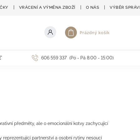
AČKY
VRÁCENÍ A VÝMĚNA ZBOŽÍ
O NÁS
VÝBĚR SPRÁV
Prázdný košík
Nákupní košík
ETNÍ AKCE
606 559 337
(Po - Pá 8:00 - 15:00)
ativní předměty, ale o emocionální kotvy zachycující
reprezentující partnerství a osobní rytiny nesoucí