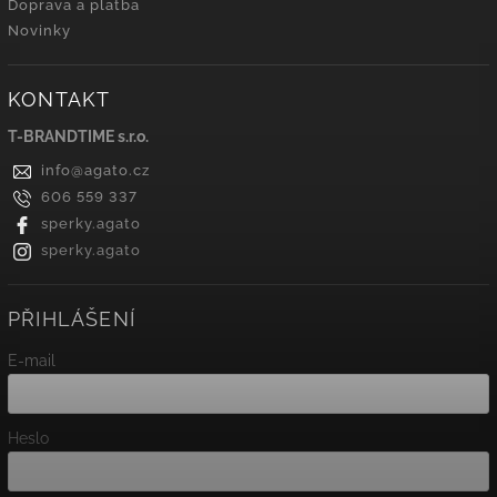
Doprava a platba
Novinky
KONTAKT
T-BRANDTIME s.r.o.
info
@
agato.cz
606 559 337
sperky.agato
sperky.agato
PŘIHLÁŠENÍ
E-mail
Heslo