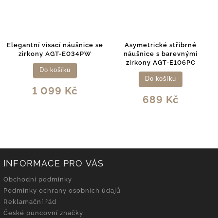
Elegantní visací náušnice se
Asymetrické stříbrné
zirkony AGT-E034PW
náušnice s barevnými
zirkony AGT-E106PC
Do košíku
Do košíku
1 099 Kč
689 Kč
INFORMACE PRO VÁS
Obchodní podmínky
Podmínky ochrany osobních údajů
Reklamační řád
České puncovní značky