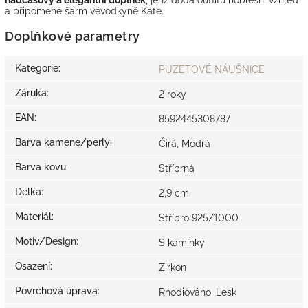
a připomene šarm vévodkyně Kate.
Doplňkové parametry
Kategorie
:
PUZETOVÉ NÁUŠNICE
Záruka
:
2 roky
EAN
:
8592445308787
Barva kamene/perly
:
Čirá, Modrá
Barva kovu
:
Stříbrná
Délka
:
2,9 cm
Materiál
:
Stříbro 925/1000
Motiv/Design
:
S kamínky
Osazení
:
Zirkon
Povrchová úprava
:
Rhodiováno, Lesk