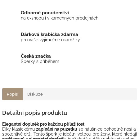
Odborné poradenství
na e-shopu i v kamenných prodejnách
Dárková krabička zdarma
pro vaše výjimečné okamžiky
Česká značka
Šperky s příběhem
Popis
Diskuze
Detailní popis produktu
Elegantní doplněk pro každou příležitost
Díky klasickému
zapínání na puzetku
se náušnice pohodlně nosí a
spolehlivě drží. Tento šperk je ideální volbou pro ženy, které hledají
nadčasový a elegantní doplněk
, jenž dodá outfitu noblesní vzhled