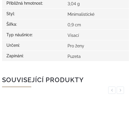
Přibližná hmotnost
:
3,04 g
Styl
:
Minimalistické
Šířka
:
0,9 cm
Typ náušnice
:
Visací
Určení
:
Pro ženy
Zapínání
:
Puzeta
SOUVISEJÍCÍ PRODUKTY
Previous
Next