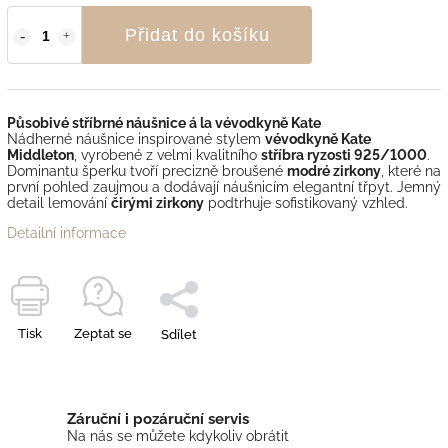
Přidat do košíku
Působivé stříbrné náušnice á la vévodkyně Kate
Nádherné náušnice inspirované stylem
vévodkyně Kate
Middleton
, vyrobené z velmi kvalitního
stříbra ryzosti 925/1000
.
Dominantu šperku tvoří precizně broušené
modré zirkony
, které na
první pohled zaujmou a dodávají náušnicím elegantní třpyt. Jemný
detail lemování
čirými zirkony
podtrhuje sofistikovaný vzhled.
Detailní informace
Tisk
Zeptat se
Sdílet
Záruční i pozáruční servis
Na nás se můžete kdykoliv obrátit