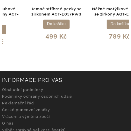
Jemné stříbrné pecky se
Něžné motýlkové náušnice
zirkonem AGT-E057PW3
se zirkony AGT-E112PWF
Do košíku
Do košíku
499 Kč
789 Kč
INFORMACE PRO VÁS
Obchodní podmínky
Podmínky ochrany osobních údajů
Reklamační řád
České puncovní značky
Vrácení a výměna zboží
O nás
Výběr správné velikosti šperků