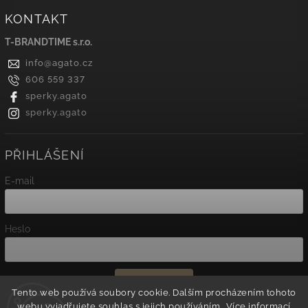
KONTAKT
T-BRANDTIME s.r.o.
info
@
agato.cz
606 559 337
sperky.agato
sperky.agato
PŘIHLÁŠENÍ
E-mail
Heslo
Přihlásit se
Tento web používá soubory cookie. Dalším procházením tohoto
webu vyjadřujete souhlas s jejich používáním.. Více informací