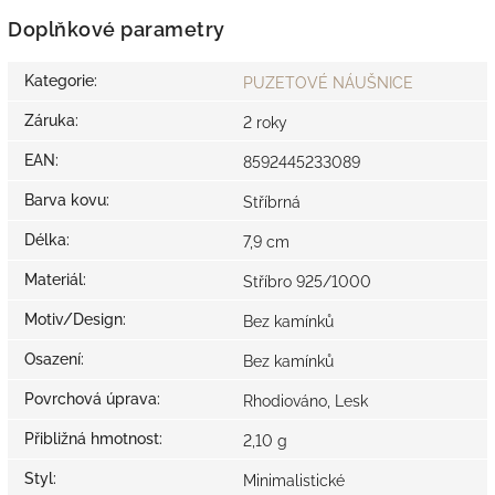
Doplňkové parametry
Kategorie
:
PUZETOVÉ NÁUŠNICE
Záruka
:
2 roky
EAN
:
8592445233089
Barva kovu
:
Stříbrná
Délka
:
7,9 cm
Materiál
:
Stříbro 925/1000
Motiv/Design
:
Bez kamínků
Osazení
:
Bez kamínků
Povrchová úprava
:
Rhodiováno, Lesk
Přibližná hmotnost
:
2,10 g
Styl
:
Minimalistické