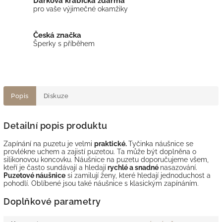
Dárková krabička zdarma
pro vaše výjimečné okamžiky
Česká značka
Šperky s příběhem
Popis
Diskuze
Detailní popis produktu
Zapínání na puzetu je velmi
praktické.
Tyčinka náušnice se
provlékne uchem a zajistí puzetou. Ta může být doplněna o
silikonovou koncovku. Náušnice na puzetu doporučujeme všem,
kteří je často sundávají a hledají
rychlé a snadné
nasazování.
Puzetové náušnice
si zamilují ženy, které hledají jednoduchost a
pohodlí. Oblíbené jsou také náušnice s klasickým zapínáním.
Doplňkové parametry