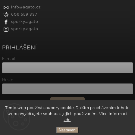
info
@
agato.cz
606 559 337
sperky.agato
sperky.agato
PŘIHLÁŠENÍ
E-mail
Heslo
Přihlásit se
Tento web používá soubory cookie. Dalším procházením tohoto
webu vyjadřujete souhlas s jejich používáním.. Více informací
Nová registrace
zde
.
Zapomenuté heslo
Nastavení