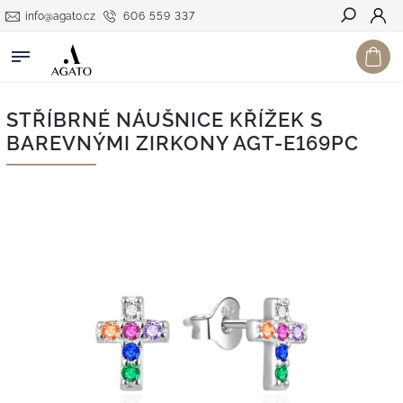
info@agato.cz
606 559 337
Hledat
STŘÍBRNÉ NÁUŠNICE KŘÍŽEK S
BAREVNÝMI ZIRKONY AGT-E169PC