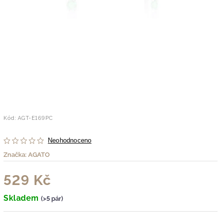
Kód:
AGT-E169PC
Neohodnoceno
Značka:
AGATO
529 Kč
Skladem
(>5 pár)