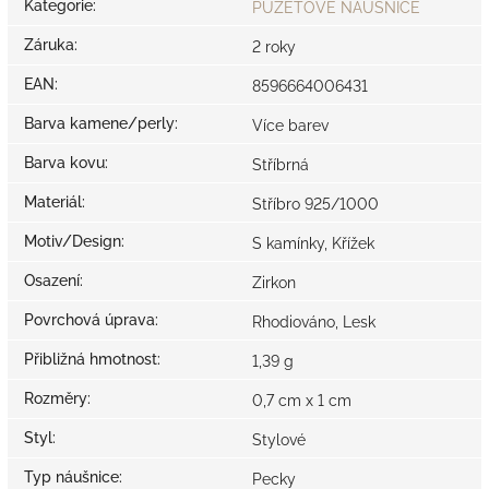
Kategorie
:
PUZETOVÉ NÁUŠNICE
Záruka
:
2 roky
EAN
:
8596664006431
Barva kamene/perly
:
Více barev
Barva kovu
:
Stříbrná
Materiál
:
Stříbro 925/1000
Motiv/Design
:
S kamínky, Křížek
Osazení
:
Zirkon
Povrchová úprava
:
Rhodiováno, Lesk
Přibližná hmotnost
:
1,39 g
Rozměry
:
0,7 cm x 1 cm
Styl
:
Stylové
Typ náušnice
:
Pecky