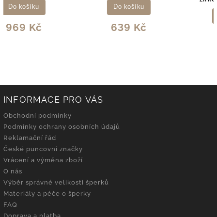
Do košíku
Do košíku
639 Kč
619 Kč
INFORMACE PRO VÁS
Obchodní podmínky
Podmínky ochrany osobních údajů
Reklamační řád
České puncovní značky
Vrácení a výměna zboží
O nás
Výběr správné velikosti šperků
Materiály a péče o šperky
FAQ
Doprava a platba