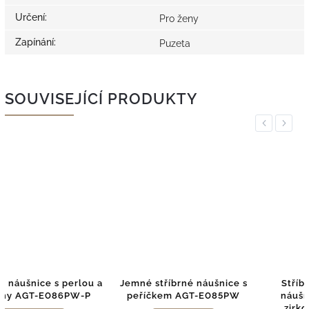
Určení
:
Pro ženy
Zapínání
:
Puzeta
SOUVISEJÍCÍ PRODUKTY
Previous
Next
a
Jemné stříbrné náušnice s
Stříbrné hvězdičkové
peříčkem AGT-E085PW
náušnice s barevnými
zirkony AGT-E166PC