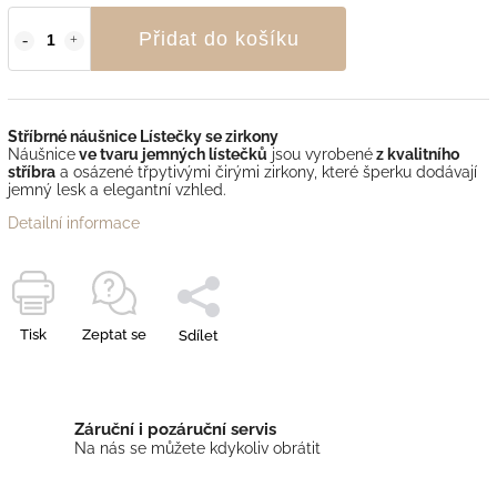
Přidat do košíku
Stříbrné náušnice Lístečky se zirkony
Náušnice
ve tvaru jemných lístečků
jsou vyrobené
z kvalitního
stříbra
a osázené třpytivými čirými zirkony, které šperku dodávají
jemný lesk a elegantní vzhled.
Detailní informace
Tisk
Zeptat se
Sdílet
Záruční i pozáruční servis
Na nás se můžete kdykoliv obrátit