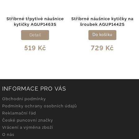
Stříbrné třpytivé náušnice
Stříbrné náušnice kytičky na
kytičky AGUP1463S
šroubek AGUP1442S
Detail
Do košíku
519 Kč
729 Kč
INFORMACE PRO VÁS
Obchodní podmínky
Podmínky ochrany osobních údajů
Reklamační řád
České puncovní značky
Vrácení a výměna zboží
O nás