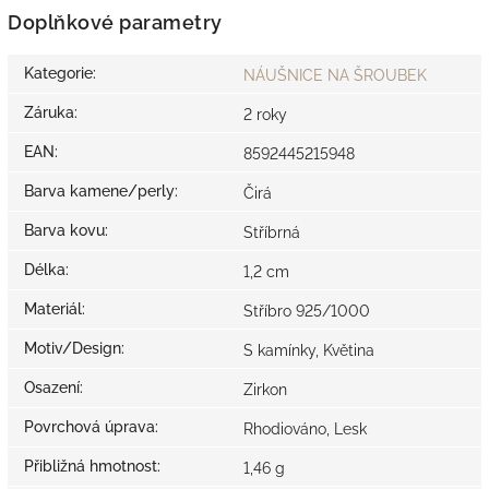
Doplňkové parametry
Kategorie
:
NÁUŠNICE NA ŠROUBEK
Záruka
:
2 roky
EAN
:
8592445215948
Barva kamene/perly
:
Čirá
Barva kovu
:
Stříbrná
Délka
:
1,2 cm
Materiál
:
Stříbro 925/1000
Motiv/Design
:
S kamínky, Květina
Osazení
:
Zirkon
Povrchová úprava
:
Rhodiováno, Lesk
Přibližná hmotnost
:
1,46 g