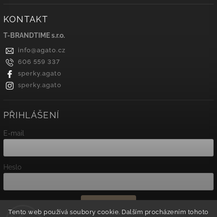
KONTAKT
T-BRANDTIME s.r.o.
info
@
agato.cz
606 559 337
sperky.agato
sperky.agato
PŘIHLÁŠENÍ
E-mail
Heslo
Přihlásit se
Tento web používá soubory cookie. Dalším procházením tohoto