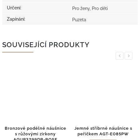
Určení
:
Pro ženy, Pro děti
Zapínání
:
Puzeta
SOUVISEJÍCÍ PRODUKTY
Previous
Next
Bronzové podélné náušnice
Jemné stříbrné náušnice s
s růžovými zirkony
peříčkem AGT-E085PW
AGUP3299DB-ROSE