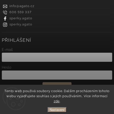
info
@
agato.cz
606 559 337
sperky.agato
sperky.agato
PŘIHLÁŠENÍ
E-mail
Heslo
Přihlásit se
Tento web používá soubory cookie. Dalším procházením tohoto
webu vyjadřujete souhlas s jejich používáním.. Více informací
Nová registrace
zde
.
Zapomenuté heslo
Nastavení