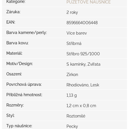
Kategorie
:
PUZETOVÉ NÁUŠNICE
Záruka
:
2 roky
EAN
:
8596664006448
Barva kamene/perly
:
Více barev
Barva kovu
:
Stříbrná
Materiál
:
Stříbro 925/1000
Motiv/Design
:
S kamínky, Zvířata
Osazení
:
Zirkon
Povrchová úprava
:
Rhodiováno, Lesk
Přibližná hmotnost
:
1,13 g
Rozměry
:
1,2 cm x 0,8 cm
Styl
:
Roztomilé
Typ náušnice
:
Pecky