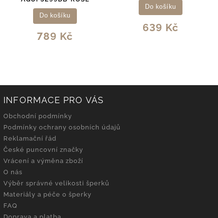
Do košíku
Do košíku
639 Kč
789 Kč
INFORMACE PRO VÁS
Obchodní podmínky
Podmínky ochrany osobních údajů
Reklamační řád
České puncovní značky
Vrácení a výměna zboží
O nás
Výběr správné velikosti šperků
Materiály a péče o šperky
FAQ
Doprava a platba