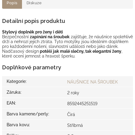
Popis
Diskuze
Detailní popis produktu
Stylový doplněk pro ženy i děti
Bezpečnostní
zapínání na šroubek
zajišťuje, že náušnice spolehlivě
drží a nehrozí jejich ztráta. Tyto motýlky jsou ideálním doplňkem
pro každodenní nošení, slavnostní události nebo jako dárek.
Nadčasový design
potěší jak malé slečny, tak elegantní ženy
,
které ocení jemnost a hravost šperku.
Doplňkové parametry
Kategorie
:
NÁUŠNICE NA ŠROUBEK
Záruka
:
2 roky
EAN
:
8592445251519
Barva kamene/perly
:
Čirá
Barva kovu
:
Stříbrná