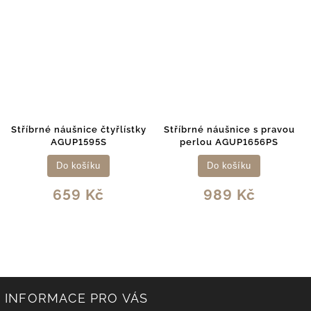
ušnice čtyřlístky
Stříbrné náušnice s pravou
Stříbrné náu
UP1595S
perlou AGUP1656PS
červeným
AGUP
 košíku
Do košíku
Do k
59 Kč
989 Kč
65
INFORMACE PRO VÁS