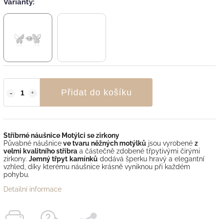
Varianty:
Přidat do košíku
Stříbrné náušnice Motýlci se zirkony
Půvabné náušnice
ve tvaru něžných motýlků
jsou vyrobené
z
velmi kvalitního stříbra
a částečně zdobené třpytivými čirými
zirkony.
Jemný třpyt
kamínků
dodává šperku hravý a elegantní
vzhled, díky kterému náušnice krásně vyniknou při každém
pohybu.
Detailní informace