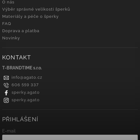
O nás
Výběr správné velikosti šperků
Materiály a péče o šperky
FAQ
Doprava a platba
Novinky
KONTAKT
T-BRANDTIME s.r.o.
info
@
agato.cz
606 559 337
sperky.agato
sperky.agato
PŘIHLÁŠENÍ
E-mail