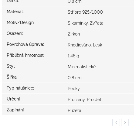
Délka
:
0,8 cm
Materiál
:
Stříbro 925/1000
Motiv/Design
:
S kamínky, Zvířata
Osazení
:
Zirkon
Povrchová úprava
:
Rhodiováno, Lesk
Přibližná hmotnost
:
1,46 g
Styl
:
Minimalistické
Šířka
:
0,8 cm
Typ náušnice
:
Pecky
Určení
:
Pro ženy, Pro děti
Zapínání
:
Puzeta
Previous
Next