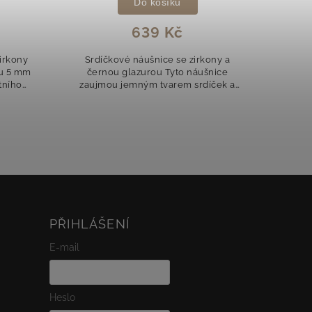
Do košíku
639 Kč
irkony
Srdíčkové náušnice se zirkony a
Nadča
ru 5 mm
černou glazurou Tyto náušnice
pr
tního
zaujmou jemným tvarem srdíček a
Vyrob
ně
třpytivými čirými zirkony. Střed
elega
teré se
každé náušnice je zdobený
desi
elegantní černou...
PŘIHLÁŠENÍ
E-mail
Heslo