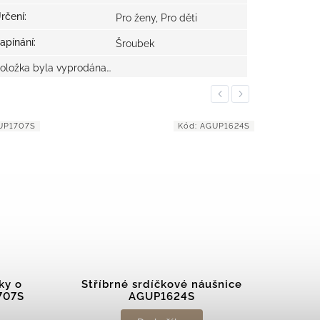
rčení
:
Pro ženy, Pro děti
apínání
:
Šroubek
oložka byla vyprodána…
Previous
Next
UP1707S
Kód:
AGUP1624S
ky o
Stříbrné srdíčkové náušnice
Stří
707S
AGUP1624S