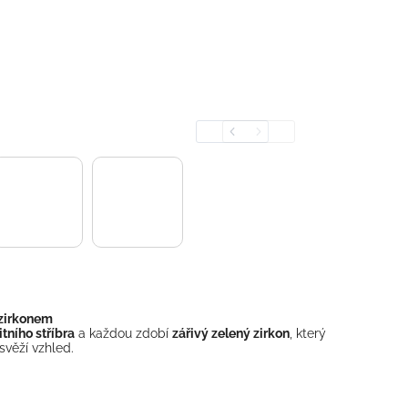
Previous
Next
 zirkonem
tního stříbra
a každou zdobí
zářivý zelený zirkon
, který
svěží vzhled.