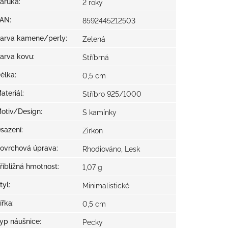
áruka
:
2 roky
EAN
:
8592445212503
arva kamene/perly
:
Zelená
arva kovu
:
Stříbrná
élka
:
0,5 cm
ateriál
:
Stříbro 925/1000
otiv/Design
:
S kamínky
sazení
:
Zirkon
ovrchová úprava
:
Rhodiováno, Lesk
řibližná hmotnost
:
1,07 g
tyl
:
Minimalistické
ířka
:
0,5 cm
yp náušnice
:
Pecky