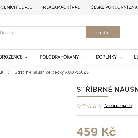
SOBNÍCH ÚDAJŮ
REKLAMAČNÍ ŘÁD
ČESKÉ PUNCOVNÍ ZN
Hledat
VOROZENCE
POLODRAHOKAMY
DOPLŇKY
L
EK
/
Stříbrné náušnice pecky AGUP1562S
STŘÍBRNÉ NÁUŠN
Neohodnoceno
459 Kč