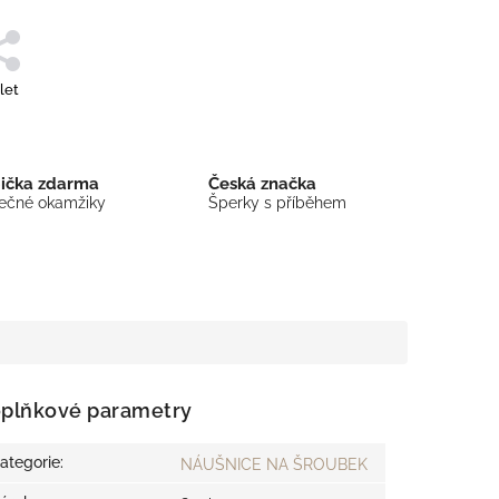
let
bička zdarma
Česká značka
mečné okamžiky
Šperky s příběhem
plňkové parametry
ategorie
:
NÁUŠNICE NA ŠROUBEK