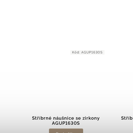
1656PS
Kód:
AGUP1630S
avou
Stříbrné náušnice se zirkony
Stří
S
AGUP1630S