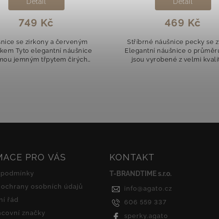
Detail
Detail
749 Kč
469 Kč
nice se zirkony a červeným
Stříbrné náušnice pecky se z
kem Tyto elegantní náušnice
Elegantní náušnice o průmě
mou jemným třpytem čirých
jsou vyrobené z velmi kvali
nů. Uprostřed každé náušnice
stříbra a zdobené preciz
řpytí červený kamínek, který
broušenými čirými zirkony, k
dodává šperku...
nádherně...
MACE PRO VÁS
KONTAKT
 podmínky
T-BRANDTIME s.r.o.
ochrany osobních údajů
info
@
agato.cz
í řád
606 559 337
covní značky
sperky.agato