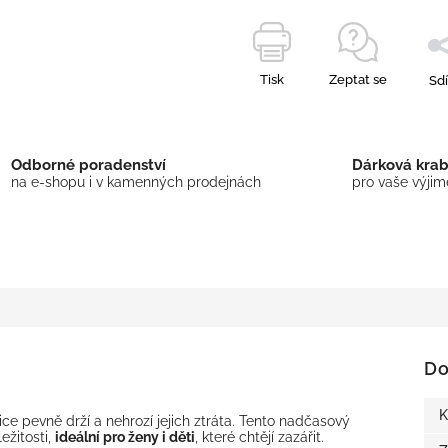
Tisk
Zeptat se
Sdí
Odborné poradenství
Dárková kra
na e-shopu i v kamenných prodejnách
pro vaše výji
Do
K
ice pevně drží a nehrozí jejich ztráta. Tento nadčasový
ežitosti,
ideální pro ženy i děti
, které chtějí zazářit.