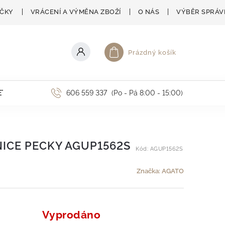
AČKY
VRÁCENÍ A VÝMĚNA ZBOŽÍ
O NÁS
VÝBĚR SPRÁV
Prázdný košík
Nákupní košík
ETNÍ AKCE
606 559 337
(Po - Pá 8:00 - 15:00)
ICE PECKY AGUP1562S
Kód:
AGUP1562S
Značka:
AGATO
Vyprodáno