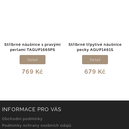
Stříbrné náušnice s pravými
Stříbrné třpytivé náušnice
S
perlami TAGUP1665PS
pecky AGUP1461S
Detail
Detail
769 Kč
679 Kč
INFORMACE PRO VÁS
Obchodní podmínky
Podmínky ochrany osobních údajů