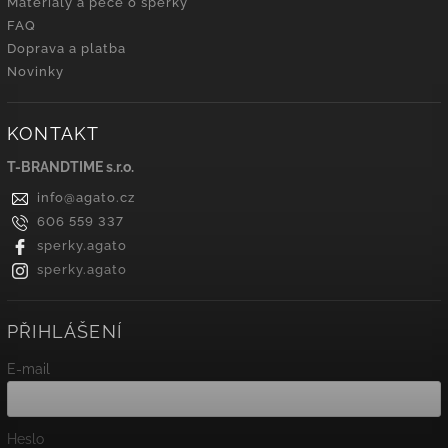
Materiály a péče o šperky
FAQ
Doprava a platba
Novinky
KONTAKT
T-BRANDTIME s.r.o.
info
@
agato.cz
606 559 337
sperky.agato
sperky.agato
PŘIHLÁŠENÍ
E-mail
Heslo