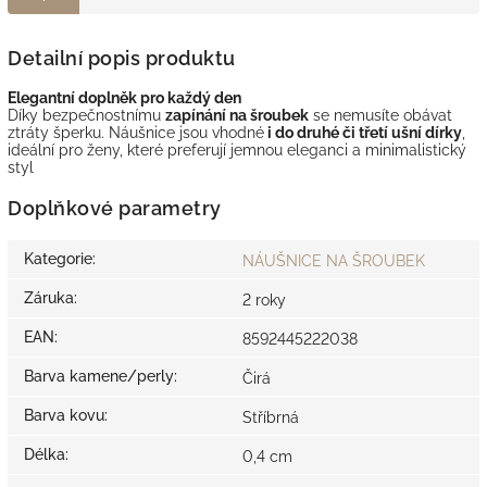
Detailní popis produktu
Elegantní doplněk pro každý den
Díky bezpečnostnímu
zapínání na šroubek
se nemusíte obávat
ztráty šperku. Náušnice jsou vhodné
i do druhé či třetí ušní dírky
,
ideální pro ženy, které preferují jemnou eleganci a minimalistický
styl
Doplňkové parametry
Kategorie
:
NÁUŠNICE NA ŠROUBEK
Záruka
:
2 roky
EAN
:
8592445222038
Barva kamene/perly
:
Čirá
Barva kovu
:
Stříbrná
Délka
:
0,4 cm