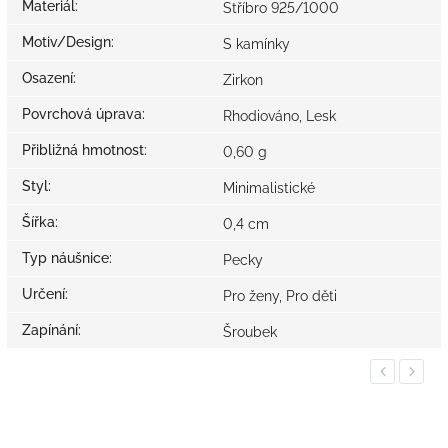
Materiál
:
Stříbro 925/1000
Motiv/Design
:
S kamínky
Osazení
:
Zirkon
Povrchová úprava
:
Rhodiováno, Lesk
Přibližná hmotnost
:
0,60 g
Styl
:
Minimalistické
Šířka
:
0,4 cm
Typ náušnice
:
Pecky
Určení
:
Pro ženy, Pro děti
Zapínání
:
Šroubek
Previous
Next