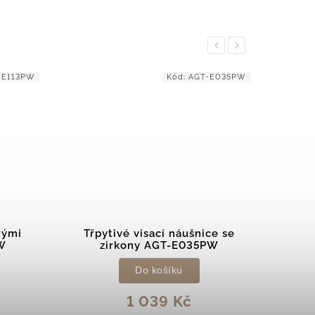
Previous
Next
-E035PW
Kód:
AGT-E188PC
ce se
Stříbrné podélné náušnice s
N
PW
barevnými zirkony AGT-
E188PC
Do košíku
499 Kč