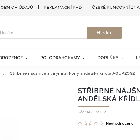
SOBNÍCH ÚDAJŮ
REKLAMAČNÍ ŘÁD
ČESKÉ PUNCOVNÍ ZN
Hledat
VOROZENCE
POLODRAHOKAMY
DOPLŇKY
L
/
Stříbrné náušnice s čirými zirkony andělská křídla AGUP2092
STŘÍBRNÉ NÁUŠN
ANDĚLSKÁ KŘÍD
Kód:
AGUP2092
Neohodnoceno