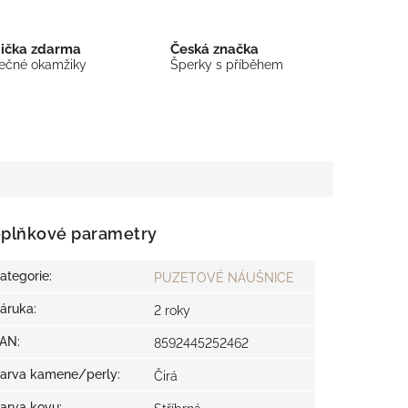
bička zdarma
Česká značka
mečné okamžiky
Šperky s příběhem
plňkové parametry
ategorie
:
PUZETOVÉ NÁUŠNICE
áruka
:
2 roky
EAN
:
8592445252462
arva kamene/perly
:
Čirá
arva kovu
: