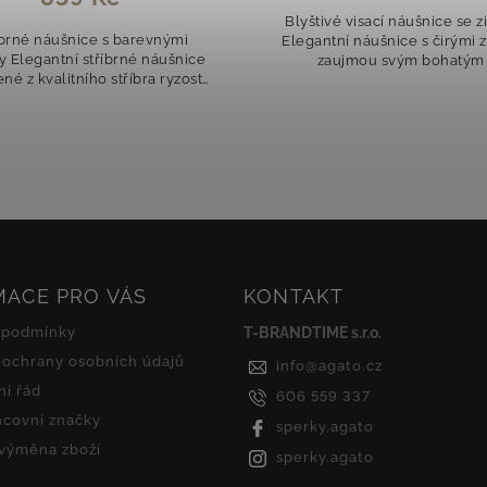
ivé visací náušnice se zirkony
Třpytivé visací náušnice se z
tní náušnice s čirými zirkony
Elegantní stříbrné náušn
aujmou svým bohatým a
925/1000 jsou zdobené třpy
asovým designem. Precizně
čirými zirkony, které dodávaj
šené zirkony dodávají šperku
sofistikovaný a oslnivý vzh
oslnivý třpyt a...
Nadčasový...
MACE PRO VÁS
KONTAKT
 podmínky
T-BRANDTIME s.r.o.
ochrany osobních údajů
info
@
agato.cz
í řád
606 559 337
covní značky
sperky.agato
 výměna zboží
sperky.agato