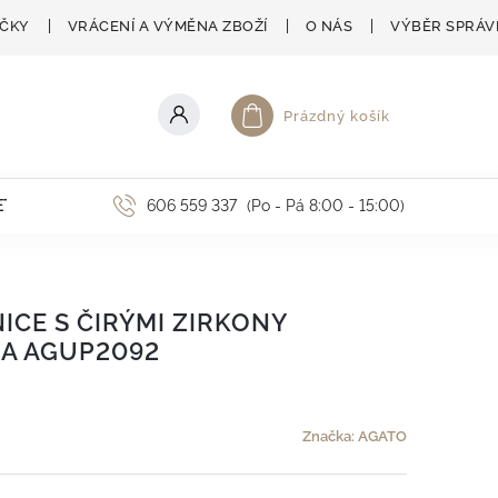
AČKY
VRÁCENÍ A VÝMĚNA ZBOŽÍ
O NÁS
VÝBĚR SPRÁV
Prázdný košík
Nákupní košík
ETNÍ AKCE
606 559 337
(Po - Pá 8:00 - 15:00)
ICE S ČIRÝMI ZIRKONY
LA AGUP2092
Značka:
AGATO