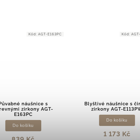
Kód:
AGT-E113PW
Kód:
AGT
štivé náušnice s čirými
Třpytivé visací náušni
zirkony AGT-E113PW
zirkony AGT-E035
Do košíku
Do košíku
1 173 Kč
1 039 Kč