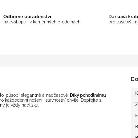
Odborné poradenství
Dárková kra
na e-shopu i v kamenných prodejnách
pro vaše výji
Do
K
tlo, působí elegantně a nadčasově.
Díky pohodlnému
ro každodenní nošení i slavnostní chvíle. Dopřejte si
Z
ný je vždy nablízku.
B
B