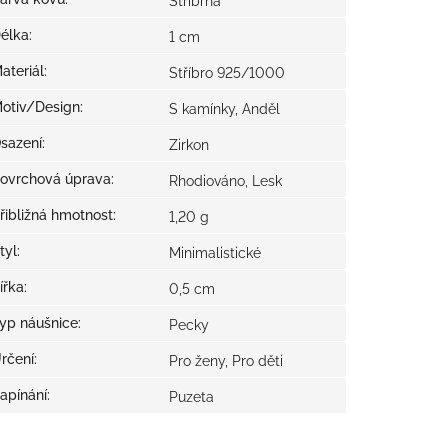
Stříbrná
élka
:
1 cm
ateriál
:
Stříbro 925/1000
otiv/Design
:
S kamínky, Anděl
sazení
:
Zirkon
ovrchová úprava
:
Rhodiováno, Lesk
řibližná hmotnost
:
1,20 g
tyl
:
Minimalistické
ířka
:
0,5 cm
yp náušnice
:
Pecky
rčení
:
Pro ženy, Pro děti
apínání
:
Puzeta