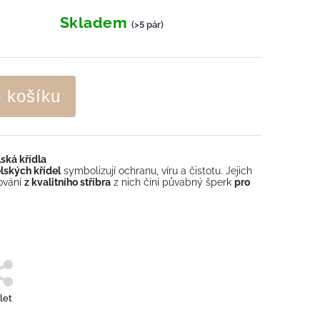
Skladem
(>5 pár)
o košíku
ská křídla
lských křídel
symbolizují ochranu, víru a čistotu. Jejich
cování
z kvalitního stříbra
z nich činí půvabný šperk
pro
let