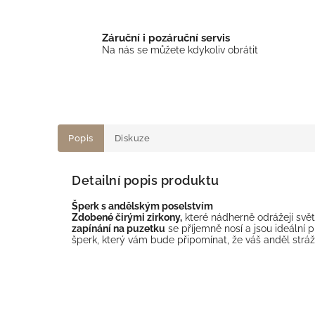
Záruční i pozáruční servis
Na nás se můžete kdykoliv obrátit
Popis
Diskuze
Detailní popis produktu
Šperk s andělským poselstvím
Zdobené čirými zirkony,
které nádherně odrážejí svě
zapínání na puzetku
se příjemně nosí a jsou ideální p
šperk, který vám bude připomínat, že váš anděl stráž