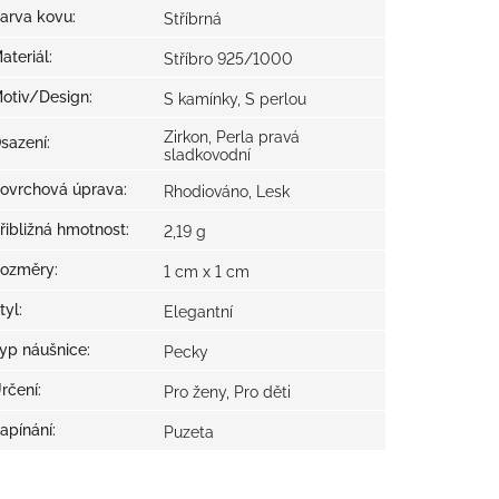
arva kovu
:
Stříbrná
ateriál
:
Stříbro 925/1000
otiv/Design
:
S kamínky, S perlou
Zirkon, Perla pravá
sazení
:
sladkovodní
ovrchová úprava
:
Rhodiováno, Lesk
řibližná hmotnost
:
2,19 g
ozměry
:
1 cm x 1 cm
tyl
:
Elegantní
yp náušnice
:
Pecky
rčení
:
Pro ženy, Pro děti
apínání
:
Puzeta