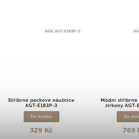
Kód:
AGT-E183P-3
Kód:
AGT-E
íbrné peckové náušnice
Módní stříbrné náušni
AGT-E183P-3
zirkony AGT-E214P
Do košíku
Do košíku
329 Kč
769 Kč