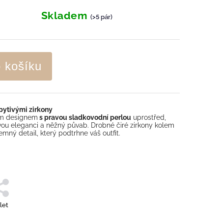
Skladem
(>5 pár)
o košíku
řpytivými zirkony
ým designem
s pravou sladkovodní perlou
uprostřed,
ou eleganci a něžný půvab. Drobné čiré zirkony kolem
jemný detail, který podtrhne váš outfit.
let