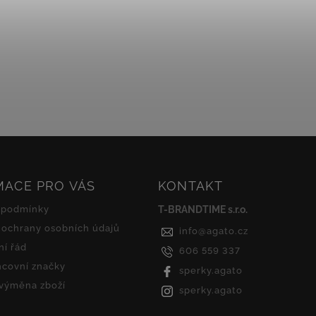
MACE PRO VÁS
KONTAKT
 podmínky
T-BRANDTIME s.r.o.
ochrany osobních údajů
info
@
agato.cz
í řád
606 559 337
covní značky
sperky.agato
 výměna zboží
sperky.agato