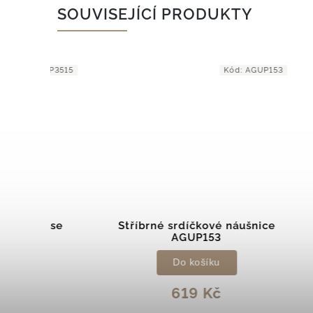
SOUVISEJÍCÍ PRODUKTY
GUP3515
Kód:
AGUP153
e se
Stříbrné srdíčkové náušnice
Stř
AGUP153
Do košíku
619 Kč