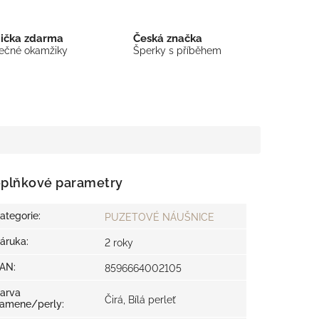
bička zdarma
Česká značka
mečné okamžiky
Šperky s příběhem
plňkové parametry
ategorie
:
PUZETOVÉ NÁUŠNICE
áruka
:
2 roky
EAN
:
8596664002105
arva
Čirá, Bílá perleť
amene/perly
: