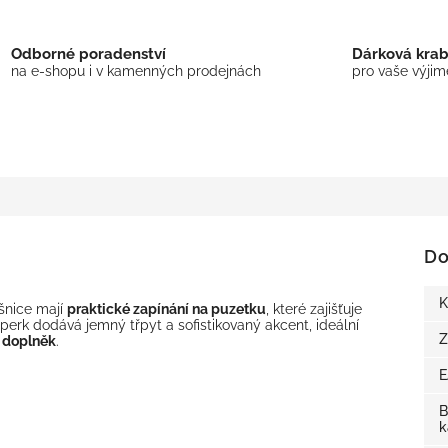
Odborné poradenství
Dárková kra
na e-shopu i v kamenných prodejnách
pro vaše výji
Do
K
ušnice mají
praktické zapínání na puzetku
, které zajišťuje
perk dodává jemný třpyt a sofistikovaný akcent, ideální
Z
 doplněk
.
B
k