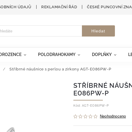
SOBNÍCH ÚDAJŮ
REKLAMAČNÍ ŘÁD
ČESKÉ PUNCOVNÍ ZN
Hledat
VOROZENCE
POLODRAHOKAMY
DOPLŇKY
L
/
Stříbrné náušnice s perlou a zirkony AGT-E086PW-P
STŘÍBRNÉ NÁUŠN
E086PW-P
Kód:
AGT-E086PW-P
Neohodnoceno