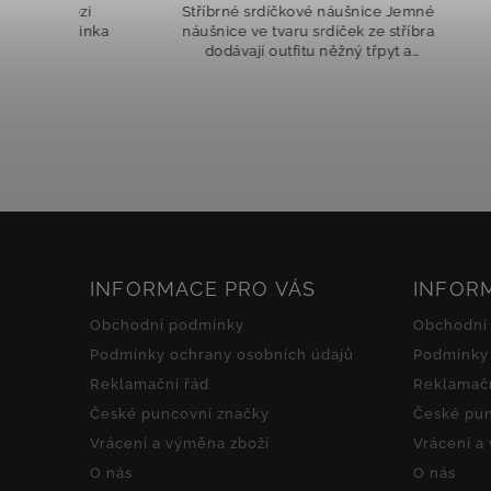
mezi
Stříbrné srdíčkové náušnice Jemné
Tyčinka
náušnice ve tvaru srdíček ze stříbra
dodávají outfitu něžný třpyt a
elegantní detaily. Osazení čirými
zirkony zajišťuje, že šperk při
každém...
INFORMACE PRO VÁS
INFOR
Obchodní podmínky
Obchodní
Podmínky ochrany osobních údajů
Podmínky 
Reklamační řád
Reklamačn
České puncovní značky
České pun
Vrácení a výměna zboží
Vrácení a
O nás
O nás