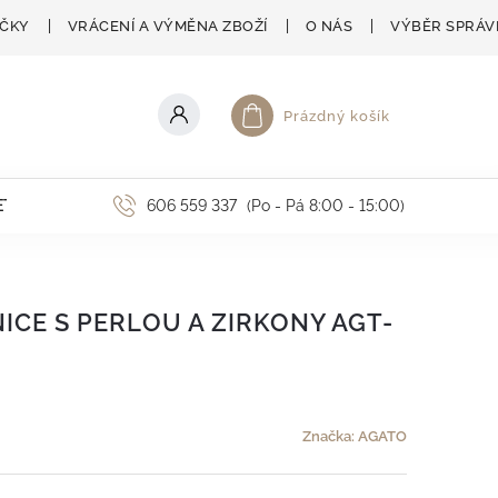
AČKY
VRÁCENÍ A VÝMĚNA ZBOŽÍ
O NÁS
VÝBĚR SPRÁV
Prázdný košík
Nákupní košík
ETNÍ AKCE
606 559 337
(Po - Pá 8:00 - 15:00)
ICE S PERLOU A ZIRKONY AGT-
Značka:
AGATO