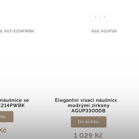
Previous
Next
214PWBK
Kód:
AGUP3300DB
ce se
Elegantní visací náušnice s
WBK
modrými zirkony
ba
AGUP3300DB
Do košíku
1 029 Kč