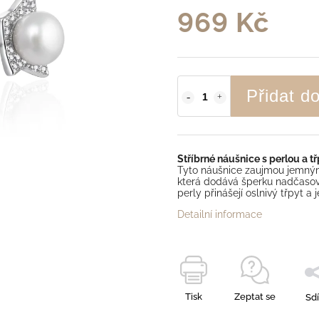
969 Kč
Přidat d
Stříbrné náušnice s perlou a t
Tyto náušnice zaujmou jemn
která dodává šperku nadčasov
perly přinášejí oslnivý třpyt a 
Detailní informace
Tisk
Zeptat se
Sdí