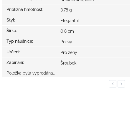
Přibližná hmotnost
:
3,78 g
Styl
:
Elegantní
Šířka
:
0,8 cm
Typ náušnice
:
Pecky
Určení
:
Pro ženy
Zapínání
:
Šroubek
Položka byla vyprodána…
Previous
Next