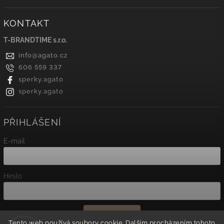
KONTAKT
T-BRANDTIME s.r.o.
info
@
agato.cz
606 559 337
sperky.agato
sperky.agato
PŘIHLÁŠENÍ
E-mail
Heslo
Přihlásit se
Tento web používá soubory cookie. Dalším procházením tohoto