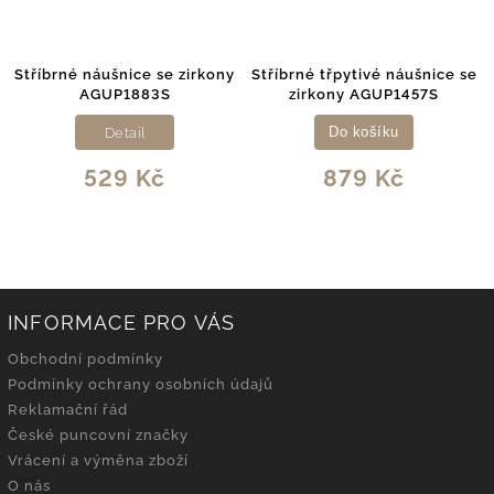
Stříbrné náušnice se zirkony
Stříbrné třpytivé náušnice se
AGUP1883S
zirkony AGUP1457S
Detail
Do košíku
529 Kč
879 Kč
INFORMACE PRO VÁS
Obchodní podmínky
Podmínky ochrany osobních údajů
Reklamační řád
České puncovní značky
Vrácení a výměna zboží
O nás