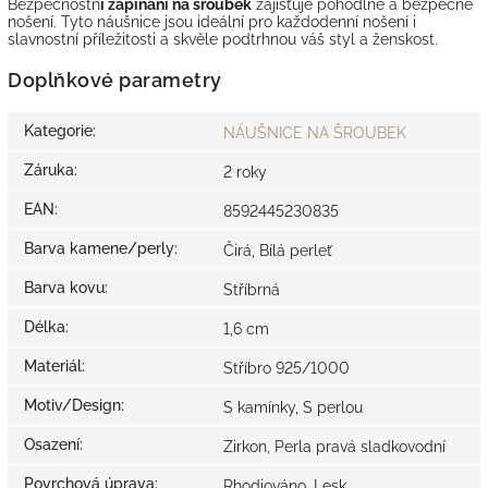
Bezpečnostn
í zapínání na šroubek
zajišťuje pohodlné a bezpečné
nošení. Tyto náušnice jsou ideální pro každodenní nošení i
slavnostní příležitosti a skvěle podtrhnou váš styl a ženskost.
Doplňkové parametry
Kategorie
:
NÁUŠNICE NA ŠROUBEK
Záruka
:
2 roky
EAN
:
8592445230835
Barva kamene/perly
:
Čirá, Bílá perleť
Barva kovu
:
Stříbrná
Délka
:
1,6 cm
Materiál
:
Stříbro 925/1000
Motiv/Design
:
S kamínky, S perlou
Osazení
:
Zirkon, Perla pravá sladkovodní
Povrchová úprava
:
Rhodiováno, Lesk