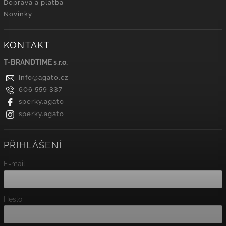
Doprava a platba
Novinky
KONTAKT
T-BRANDTIME s.r.o.
info
@
agato.cz
606 559 337
sperky.agato
sperky.agato
PŘIHLÁŠENÍ
E-mail
Heslo