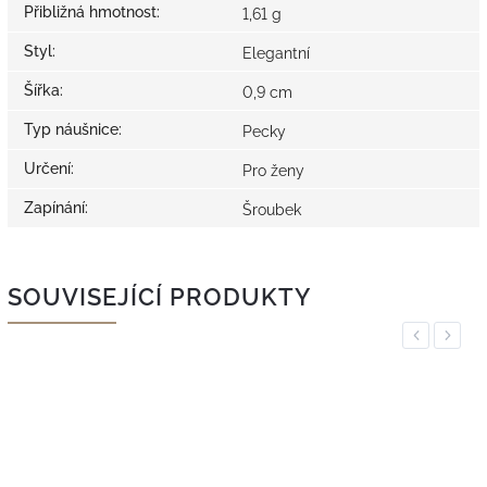
Přibližná hmotnost
:
1,61 g
Styl
:
Elegantní
Šířka
:
0,9 cm
Typ náušnice
:
Pecky
Určení
:
Pro ženy
Zapínání
:
Šroubek
SOUVISEJÍCÍ PRODUKTY
Previous
Next