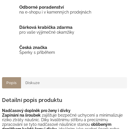
Odborné poradenství
na e-shopu i v kamenných prodejnách
Dárková krabička zdarma
pro vaše výjimečné okamžiky
Česká značka
Šperky s příběhem
Popis
Diskuze
Detailní popis produktu
Nadčasový doplněk pro ženy i dívky
Zapínání na šroubek
zajišťuje bezpečné uchycení a minimalizuje
riziko ztráty náušnic. Díky kvalitnímu stříbru a preciznímu
zpracování se tyto nadčasové náušnice stanou
oblíbeným
doplňkem každé ženy i dívky,
ideálním jako osobní šperk nebo