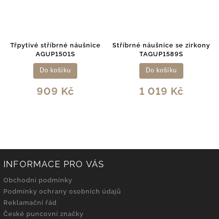
Třpytivé stříbrné náušnice
Stříbrné náušnice se zirkony
AGUP1501S
TAGUP1589S
Do košíku
Do košíku
909 Kč
1 019 Kč
INFORMACE PRO VÁS
Obchodní podmínky
Podmínky ochrany osobních údajů
Reklamační řád
České puncovní značky