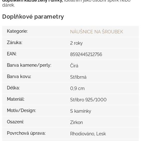
dárek.
Doplňkové parametry
Kategorie
:
NÁUŠNICE NA ŠROUBEK
Záruka
:
2 roky
EAN
:
8592445212756
Barva kamene/perly
:
Čirá
Barva kovu
:
Stříbrná
Délka
:
0,9 cm
Materiál
:
Stříbro 925/1000
Motiv/Design
:
S kamínky
Osazení
:
Zirkon
Povrchová úprava
:
Rhodiováno, Lesk