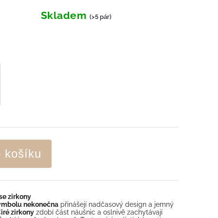
Skladem
(>5 pár)
o košíku
se zirkony
symbolu nekonečna
přinášejí nadčasový design a jemný
iré zirkony
zdobí část náušnic a oslnivě zachytávají