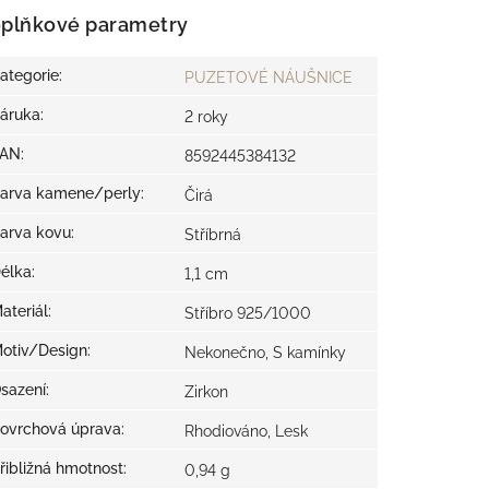
plňkové parametry
ategorie
:
PUZETOVÉ NÁUŠNICE
áruka
:
2 roky
EAN
:
8592445384132
arva kamene/perly
:
Čirá
arva kovu
:
Stříbrná
élka
:
1,1 cm
ateriál
:
Stříbro 925/1000
otiv/Design
:
Nekonečno, S kamínky
sazení
:
Zirkon
ovrchová úprava
:
Rhodiováno, Lesk
řibližná hmotnost
:
0,94 g