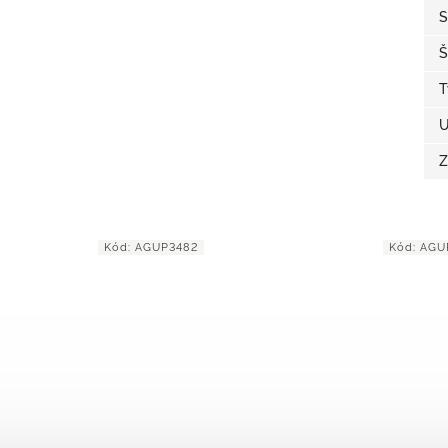
S
Š
T
U
Z
Kód:
AGUP3482
Kód:
AGU