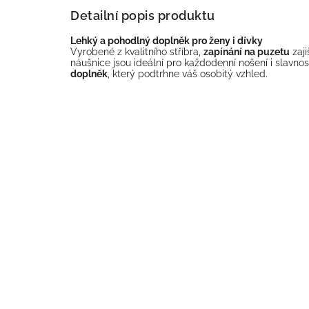
Detailní popis produktu
Lehký a pohodlný doplněk pro ženy i dívky
Vyrobené z kvalitního stříbra,
zapínání na puzetu
zaji
náušnice jsou ideální pro každodenní nošení i slavnost
doplněk
, který podtrhne váš osobitý vzhled.