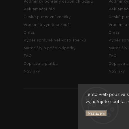
Podmínky ochrany osobních údajů
Podmínky 
Reklamační řád
Reklamačn
České puncovní značky
České pun
Vrácení a výměna zboží
Vrácení a
O nás
O nás
Výběr správné velikosti šperků
Výběr spr
Materiály a péče o šperky
Materiály
FAQ
FAQ
Doprava a platba
Doprava a
Novinky
Novinky
Tento web používá 
vyjadřujete souhlas 
Nastavení