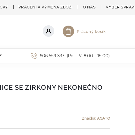
AČKY
VRÁCENÍ A VÝMĚNA ZBOŽÍ
O NÁS
VÝBĚR SPRÁV
Prázdný košík
Nákupní košík
ETNÍ AKCE
606 559 337
(Po - Pá 8:00 - 15:00)
ICE SE ZIRKONY NEKONEČNO
Značka:
AGATO