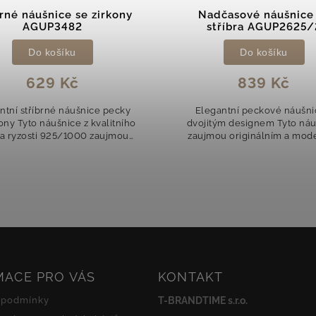
brné náušnice se zirkony
Nadčasové náušnice
AGUP3482
stříbra AGUP2625/
Do košíku
Do košíku
629 Kč
839 Kč
ntní stříbrné náušnice pecky
Elegantní peckové náušni
kony Tyto náušnice z kvalitního
dvojitým designem Tyto ná
ra ryzosti 925/1000 zaujmou
zaujmou originálním a mod
ým nadčasovým peckovým
vzhledem. Dvojité pecky ze s
signem. Každá náušnice je
přinášejí šperku jemný třp
precizně osazena...
zajímavý detail,...
MACE PRO VÁS
KONTAKT
 podmínky
T-BRANDTIME s.r.o.