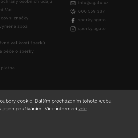
ochrany osobních údajů
info
@
agato.cz
í řád
606 559 337
covní značky
sperky.agato
 výměna zboží
sperky.agato
ávné velikosti šperků
 a péče o šperky
 platba
soubory cookie. Dalším procházením tohoto webu
Copyright 2026
Agato
. Všechna práva vyhrazena.
s jejich používáním.. Více informací
zde
.
Vytvořil
Shoptet
| Design
Shoptak.cz.