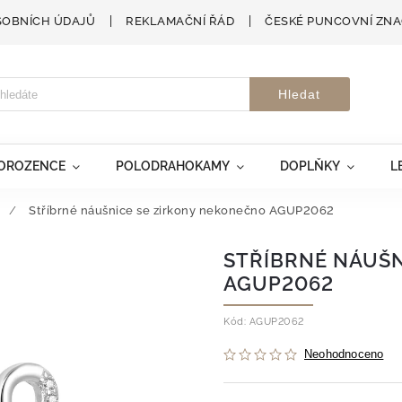
SOBNÍCH ÚDAJŮ
REKLAMAČNÍ ŘÁD
ČESKÉ PUNCOVNÍ ZN
Hledat
VOROZENCE
POLODRAHOKAMY
DOPLŇKY
L
/
Stříbrné náušnice se zirkony nekonečno AGUP2062
STŘÍBRNÉ NÁUŠN
AGUP2062
Kód:
AGUP2062
Neohodnoceno