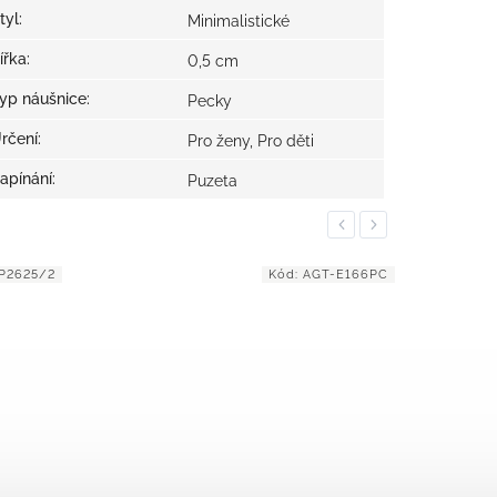
tyl
:
Minimalistické
ířka
:
0,5 cm
yp náušnice
:
Pecky
rčení
:
Pro ženy, Pro děti
apínání
:
Puzeta
Previous
Next
P2625/2
Kód:
AGT-E166PC