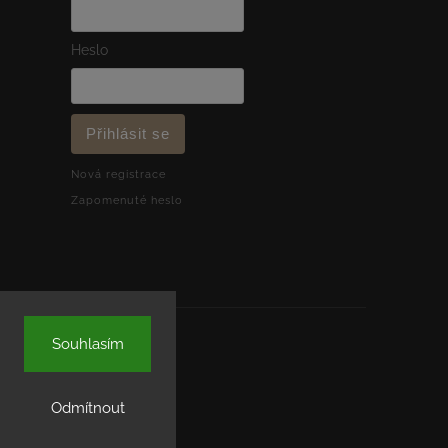
Heslo
Přihlásit se
Nová registrace
Zapomenuté heslo
Souhlasím
Odmítnout