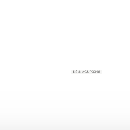
GUP1179
Kód:
AGUP3346