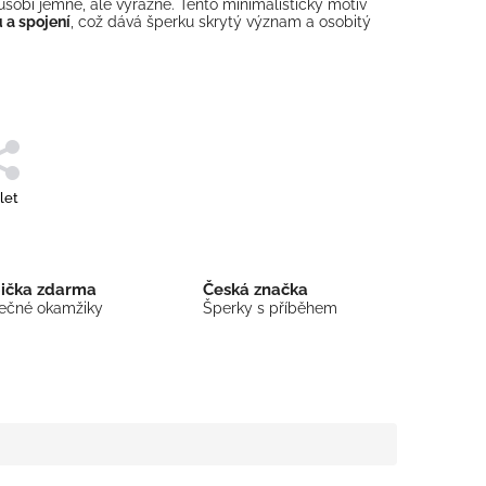
sobí jemně, ale výrazně. Tento minimalistický motiv
 a spojení
, což dává šperku skrytý význam a osobitý
let
bička zdarma
Česká značka
mečné okamžiky
Šperky s příběhem