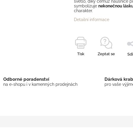
světlo, díky čemuž náušnice pů
symbolizuje
nekonečnou lásku
charakter.
Detailní informace
Tisk
Zeptat se
Sdí
Odborné poradenství
Dárková kra
na e-shopu i v kamenných prodejnách
pro vaše výji