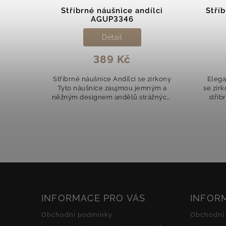
y se
Stříbrné náušnice andílci
Stří
AGUP3346
Detail
389 Kč
rými
Stříbrné náušnice Andílci se zirkony
Elega
ušnice
Tyto náušnice zaujmou jemným a
se zir
 mají
něžným designem andělů strážných.
stříb
který
Motiv andílků zdobený třpytivými
sv
sou
čirými zirkony přináší oslnivý lesk a...
de
INFORMACE PRO VÁS
INFOR
Obchodní podmínky
Obchodní