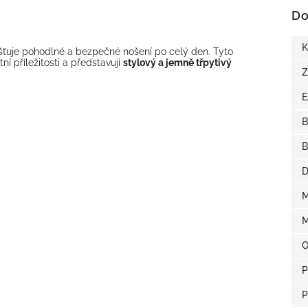
Do
K
šťuje pohodlné a bezpečné nošení po celý den. Tyto
ní příležitosti a představují
stylový a jemně třpytivý
Z
B
B
D
M
M
O
P
P