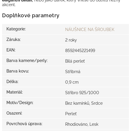
akcent.
Doplňkové parametry
Kategorie
:
NÁUŠNICE NA ŠROUBEK
Záruka
:
2 roky
EAN
:
8592445221499
Barva kamene/perly
:
Bílá perleť
Barva kovu
:
Stříbrná
Délka
:
0,9 cm
Materiál
:
Stříbro 925/1000
Motiv/Design
:
Bez kamínků, Srdce
Osazení
:
Perleť
Povrchová úprava
:
Rhodiováno, Lesk