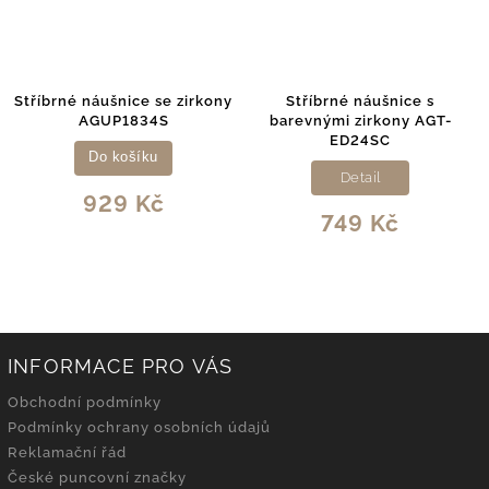
Stříbrné náušnice se zirkony
Stříbrné náušnice s
AGUP1834S
barevnými zirkony AGT-
ED24SC
Do košíku
Detail
929 Kč
749 Kč
INFORMACE PRO VÁS
Obchodní podmínky
Podmínky ochrany osobních údajů
Reklamační řád
České puncovní značky