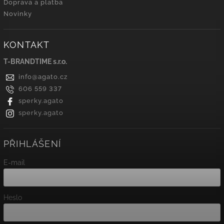
Doprava a platba
Novinky
KONTAKT
T-BRANDTIME s.r.o.
info
@
agato.cz
606 559 337
sperky.agato
sperky.agato
PŘIHLÁŠENÍ
E-mail
Heslo