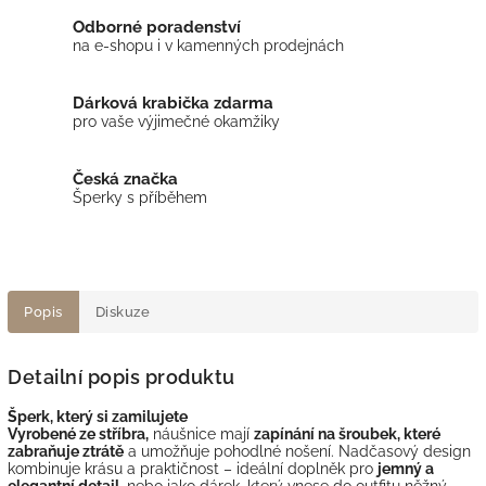
Odborné poradenství
na e-shopu i v kamenných prodejnách
Dárková krabička zdarma
pro vaše výjimečné okamžiky
Česká značka
Šperky s příběhem
Popis
Diskuze
Detailní popis produktu
Šperk, který si zamilujete
Vyrobené ze stříbra,
náušnice mají
zapínání na šroubek, které
zabraňuje ztrátě
a umožňuje pohodlné nošení. Nadčasový design
kombinuje krásu a praktičnost – ideální doplněk pro
jemný a
elegantní detail
, nebo jako dárek, který vnese do outfitu něžný