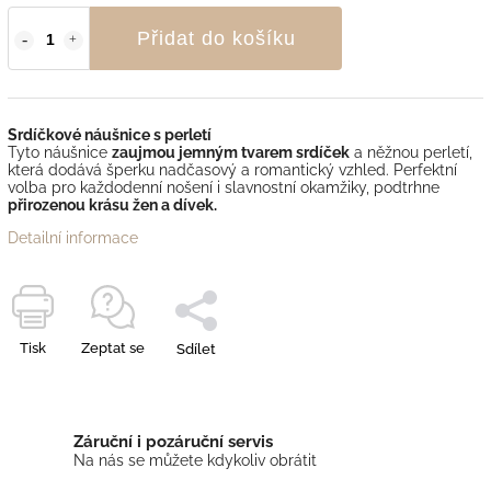
Přidat do košíku
Srdíčkové náušnice s perletí
Tyto náušnice
zaujmou jemným tvarem srdíček
a něžnou perletí,
která dodává šperku nadčasový a romantický vzhled. Perfektní
volba pro každodenní nošení i slavnostní okamžiky, podtrhne
přirozenou krásu žen a dívek.
Detailní informace
Tisk
Zeptat se
Sdílet
Záruční i pozáruční servis
Na nás se můžete kdykoliv obrátit