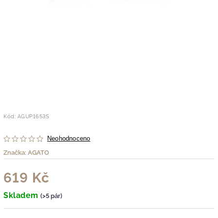
Kód:
AGUP1653S
Neohodnoceno
Značka:
AGATO
619 Kč
Skladem
(>5 pár)