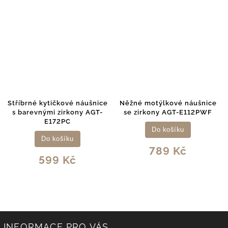
Stříbrné kytičkové náušnice
Něžné motýlkové náušnice
s barevnými zirkony AGT-
se zirkony AGT-E112PWF
E172PC
Do košíku
Do košíku
789 Kč
599 Kč
INFORMACE PRO VÁS