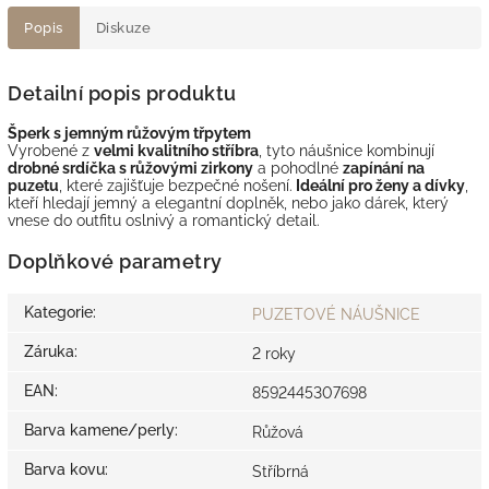
Popis
Diskuze
Detailní popis produktu
Šperk s jemným růžovým třpytem
Vyrobené z
velmi kvalitního stříbra
, tyto náušnice kombinují
drobné srdíčka s růžovými zirkony
a pohodlné
zapínání na
puzetu
, které zajišťuje bezpečné nošení.
Ideální pro ženy a dívky
,
kteří hledají jemný a elegantní doplněk, nebo jako dárek, který
vnese do outfitu oslnivý a romantický detail.
Doplňkové parametry
Kategorie
:
PUZETOVÉ NÁUŠNICE
Záruka
:
2 roky
EAN
:
8592445307698
Barva kamene/perly
:
Růžová
Barva kovu
:
Stříbrná