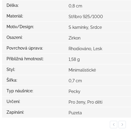
Délka
:
0,8 cm
Materiál
:
Stříbro 925/1000
Motiv/Design
:
S kamínky, Srdce
Osazení
:
Zirkon
Povrchová úprava
:
Rhodiováno, Lesk
Přibližná hmotnost
:
1,58 g
Styl
:
Minimalistické
Šířka
:
0,7 cm
Typ náušnice
:
Pecky
Určení
:
Pro ženy, Pro děti
Zapínání
:
Puzeta
Previous
Next