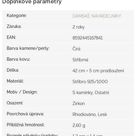
Doplňkové parametry
Kategorie
:
DÁMSKÉ NÁHRDELNÍKY
Záruka
:
2 roky
EAN
:
8592445167841
Barva kamene/perly
:
Čirá
Barva kovu
:
Stříbrná
Délka
:
42 cm + 5 cm prodloužení
Materiál
:
Stříbro 925/1000
Motiv / Design
:
S kamínky, Ostatní
Osazení
:
Zirkon
Povrchová úprava
:
Rhodiováno, Lesk
Přibližná hmotnost
:
2,60 g
Rozměr přívěsku/ozdoby
: