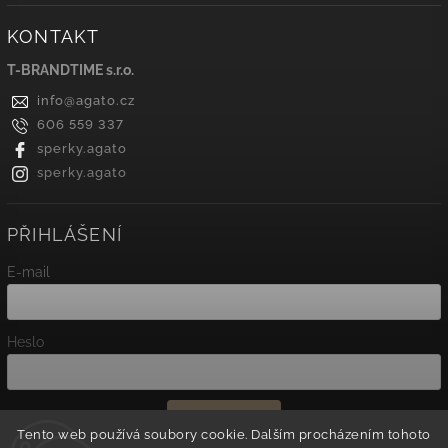
KONTAKT
T-BRANDTIME s.r.o.
info
@
agato.cz
606 559 337
sperky.agato
sperky.agato
PŘIHLÁŠENÍ
E-mail
Heslo
Přihlásit se
Tento web používá soubory cookie. Dalším procházením tohoto