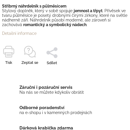
Stříbrný náhrdelník s půlměsícem
Stylový doplněk, který v sobě spojuje
jemnost a třpyt
. Přívěsek ve
tvaru půlměsíce je posetý drobnými čirými zirkony, které na světle
nádherně září. Náhrdelník působí moderně, ale zároveň si
zachovává
romantický a symbolický nádech
.
Detailní informace
Tisk
Zeptat se
Sdílet
Záruční i pozáruční servis
Na nás se můžete kdykoliv obrátit
Odborné poradenství
na e-shopu i v kamenných prodejnách
Dárková krabička zdarma