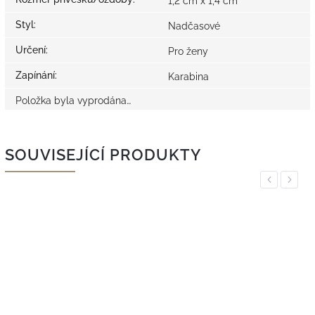
1,2 cm x 1,4 cm
Styl
:
Nadčasové
Určení
:
Pro ženy
Zapínání
:
Karabina
Položka byla vyprodána…
SOUVISEJÍCÍ PRODUKTY
Previous
Next