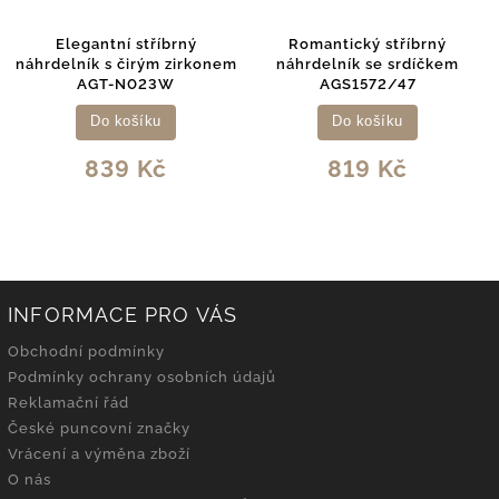
Elegantní stříbrný
Romantický stříbrný
náhrdelník s čirým zirkonem
náhrdelník se srdíčkem
AGT-N023W
AGS1572/47
Do košíku
Do košíku
839 Kč
819 Kč
INFORMACE PRO VÁS
Obchodní podmínky
Podmínky ochrany osobních údajů
Reklamační řád
České puncovní značky
Vrácení a výměna zboží
O nás