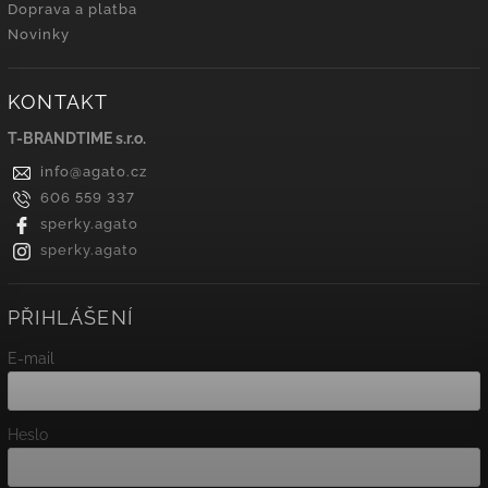
Doprava a platba
Novinky
KONTAKT
T-BRANDTIME s.r.o.
info
@
agato.cz
606 559 337
sperky.agato
sperky.agato
PŘIHLÁŠENÍ
E-mail
Heslo