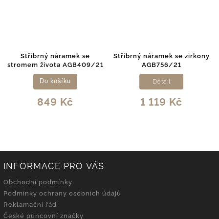
Stříbrný náramek se
Stříbrný náramek se zirkony
stromem života AGB409/21
AGB756/21
Do košíku
Detail
849 Kč
1 119 Kč
INFORMACE PRO VÁS
Obchodní podmínky
Podmínky ochrany osobních údajů
Reklamační řád
České puncovní značky