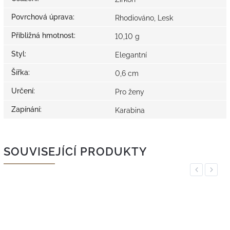
Povrchová úprava
:
Rhodiováno, Lesk
Přibližná hmotnost
:
10,10 g
Styl
:
Elegantní
Šířka
:
0,6 cm
Určení
:
Pro ženy
Zapínání
:
Karabina
SOUVISEJÍCÍ PRODUKTY
Previous
Next