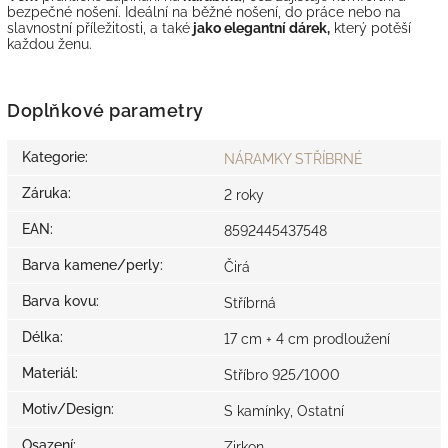
bezpečné nošení. Ideální na běžné nošení, do práce nebo na
slavnostní příležitosti, a také
jako elegantní dárek,
který potěší
každou ženu.
Doplňkové parametry
Kategorie
:
NÁRAMKY STŘÍBRNÉ
Záruka
:
2 roky
EAN
:
8592445437548
Barva kamene/perly
:
Čirá
Barva kovu
:
Stříbrná
Délka
:
17 cm + 4 cm prodloužení
Materiál
:
Stříbro 925/1000
Motiv/Design
:
S kamínky, Ostatní
Osazení
:
Zirkon