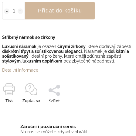
Přidat do košíku
Stříbrný nármek se zirkony
Luxusní náramek
je osazen
čirými zirkony
, které dodávají zápěstí
diskrétní třpyt a sofistikovanou eleganci
. Náramek je
delikátní a
sofistikovaný
, ideální pro ženy, které chtějí zdůraznit zápěstí
stylovým, luxusním doplňkem
bez zbytečné nápadnosti.
Detailní informace
Tisk
Zeptat se
Sdílet
Záruční i pozáruční servis
Na nás se můžete kdykoliv obrátit