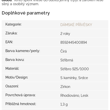
silný a osobitý význam.
Doplňkové parametry
Kategorie
:
DÁMSKÉ PŘÍVĚSKY
Záruka
:
2 roky
EAN
:
8592445400894
Barva kamene/perly
:
Čirá
Barva kovu
:
Stříbrná
Materiál
:
Stříbro 925/1000
Motiv/Design
:
S kamínky, Srdce
Osazení
:
Zirkon
Povrchová úprava
:
Rhodiováno, Lesk
Přibližná hmotnost
:
1,3 g