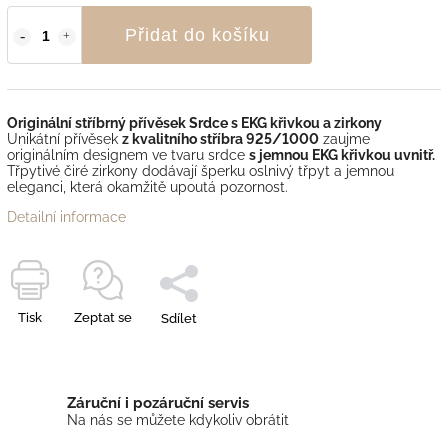
Přidat do košíku
Originální stříbrný přívěsek Srdce s EKG křivkou a zirkony
Unikátní přívěsek
z kvalitního stříbra 925/1000
zaujme
originálním designem ve tvaru srdce
s jemnou EKG křivkou uvnitř.
Třpytivé čiré zirkony dodávají šperku oslnivý třpyt a jemnou
eleganci, která okamžitě upoutá pozornost.
Detailní informace
Tisk
Zeptat se
Sdílet
Záruční i pozáruční servis
Na nás se můžete kdykoliv obrátit