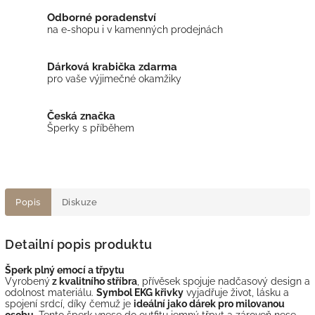
Odborné poradenství
na e-shopu i v kamenných prodejnách
Dárková krabička zdarma
pro vaše výjimečné okamžiky
Česká značka
Šperky s příběhem
Popis
Diskuze
Detailní popis produktu
Šperk plný emocí a třpytu
Vyrobený
z kvalitního stříbra
, přívěsek spojuje nadčasový design a
odolnost materiálu.
Symbol EKG křivky
vyjadřuje život, lásku a
spojení srdcí, díky čemuž je
ideální jako dárek pro milovanou
osobu
. Tento šperk vnese do outfitu jemný třpyt a zároveň nese