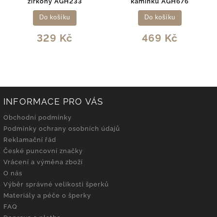
zirkony AGH233
kamínků AGH676
Do košíku
Do košíku
329 Kč
469 Kč
INFORMACE PRO VÁS
Obchodní podmínky
Podmínky ochrany osobních údajů
Reklamační řád
České puncovní značky
Vrácení a výměna zboží
O nás
Výběr správné velikosti šperků
Materiály a péče o šperky
FAQ