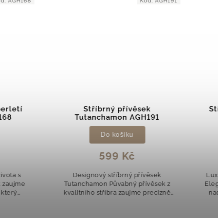
Kód:
AGH191
Kód
Stříbrný přívěsek
Stříbrný přívěsek s m
utanchamon AGH191
zirkonem AGH449
Do košíku
Do košíku
599 Kč
439 Kč
signový stříbrný přívěsek
Luxusní stříbrný přívěsek se 
nchamon Půvabný přívěsek z
Elegantní přívěsek zaujme j
tního stříbra zaujme precizně
nadčasovým designem, ve 
ovanou podobiznou slavného
dominuje oslnivý modrý zi
a Tutanchamona. Nadčasový a
doplněný čirými kamínky. 