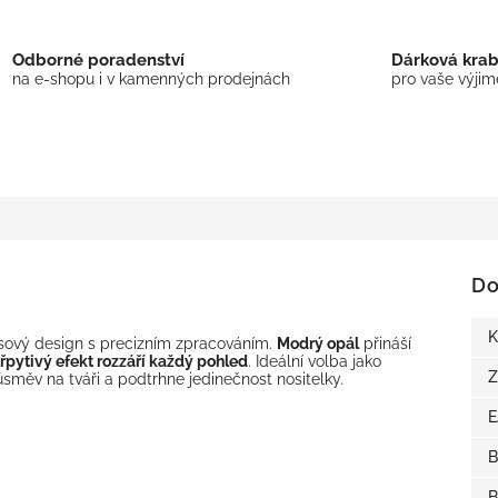
Odborné poradenství
Dárková kra
na e-shopu i v kamenných prodejnách
pro vaše výji
Do
K
sový design s precizním zpracováním.
Modrý opál
přináší
třpytivý efekt rozzáří každý pohled
. Ideální volba jako
Z
úsměv na tváři a podtrhne jedinečnost nositelky.
B
B