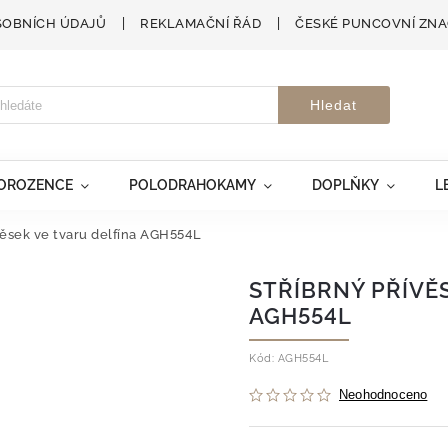
SOBNÍCH ÚDAJŮ
REKLAMAČNÍ ŘÁD
ČESKÉ PUNCOVNÍ ZN
Hledat
VOROZENCE
POLODRAHOKAMY
DOPLŇKY
L
věsek ve tvaru delfína AGH554L
STŘÍBRNÝ PŘÍVĚ
AGH554L
Kód:
AGH554L
Neohodnoceno