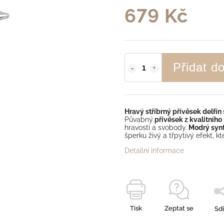
679 Kč
Přidat d
Hravý stříbrný přívěsek delf
Půvabný
přívěsek z kvalitního 
hravosti a svobody.
Modrý synt
šperku živý a třpytivý efekt, 
Detailní informace
Tisk
Zeptat se
Sdí