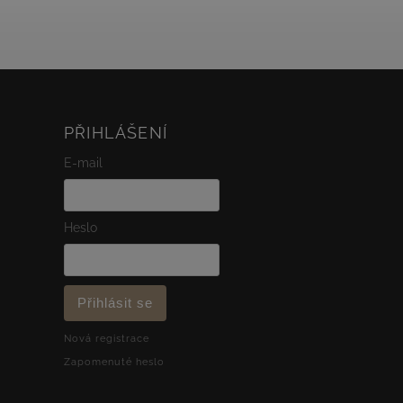
Precizně vsazené...
PŘIHLÁŠENÍ
E-mail
Heslo
Přihlásit se
Nová registrace
Zapomenuté heslo