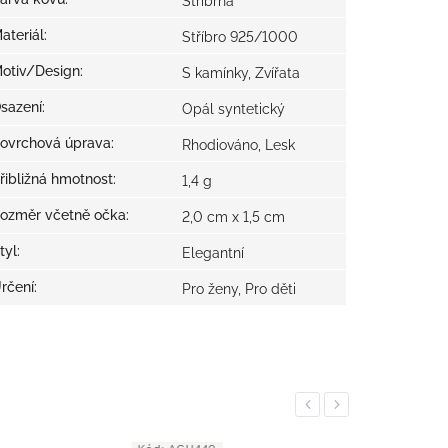
Stříbrná
ateriál
:
Stříbro 925/1000
otiv/Design
:
S kamínky, Zvířata
sazení
:
Opál syntetický
ovrchová úprava
:
Rhodiováno, Lesk
řibližná hmotnost
:
1,4 g
ozměr včetně očka
:
2,0 cm x 1,5 cm
tyl
:
Elegantní
rčení
:
Pro ženy, Pro děti
Previous
Next