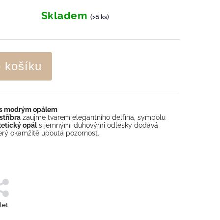
Skladem
(>5 ks)
o košíku
ín s modrým opálem
stříbra
zaujme tvarem elegantního delfína, symbolu
etický opál
s jemnými duhovými odlesky dodává
který okamžitě upoutá pozornost.
let