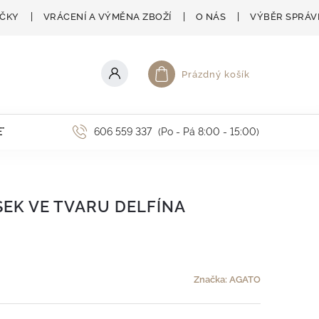
AČKY
VRÁCENÍ A VÝMĚNA ZBOŽÍ
O NÁS
VÝBĚR SPRÁV
Prázdný košík
Nákupní košík
ETNÍ AKCE
606 559 337
(Po - Pá 8:00 - 15:00)
SEK VE TVARU DELFÍNA
Značka:
AGATO