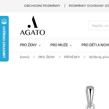
OBCHODNÍ PODMÍNKY
PODMÍNKY OCHRANY O
PRO ŽENY
PRO MUŽE
PRO DĚTI A NO
Domů
/
PRO ŽENY
/
PŘÍVĚSKY
/
Stříbrný pří