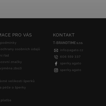
originální design...
krásně třpytí...
MACE PRO VÁS
KONTAKT
 podmínky
T-BRANDTIME s.r.o.
ochrany osobních údajů
info
@
agato.cz
í řád
606 559 337
covní značky
sperky.agato
 výměna zboží
sperky.agato
ávné velikosti šperků
 a péče o šperky
 platba