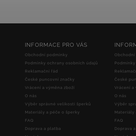
dodává...
INFORMACE PRO VÁS
INFOR
Obchodní podmínky
Obchodní
Podmínky ochrany osobních údajů
Podmínky 
Reklamační řád
Reklamačn
České puncovní značky
České pun
Vrácení a výměna zboží
Vrácení a
O nás
O nás
Výběr správné velikosti šperků
Výběr spr
Materiály a péče o šperky
Materiály
FAQ
FAQ
Doprava a platba
Doprava a