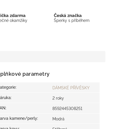
bička zdarma
Česká značka
mečné okamžiky
Šperky s příběhem
plňkové parametry
ategorie
:
DÁMSKÉ PŘÍVĚSKY
áruka
:
2 roky
EAN
:
8592445308251
arva kamene/perly
:
Modrá
arva kovu
: