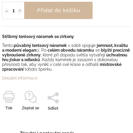
Přidat do košíku
Stříbrný tenisový náramek se zirkony
Tento
půvabný tenisový náramek
v sobě spojuje
jemnost, kvalitu
a moderní elegan
ci. Po
celém obvodu náramku
se
blyští precizně
vybroušené
zirkony
, které při dopadu světla vytvářejí
úchvatnou
hru jisker a odlesků
. Každý kamínek je zasazen s dokonalou
přesností tak, aby vynikl v celé své kráse a odhalil
mistrovské
zpracování
tohoto šperku.
Detailní informace
Tisk
Zeptat se
Sdílet