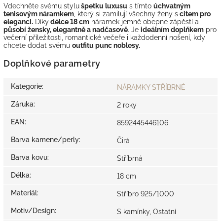
Vdechněte svému stylu
špetku luxusu
s tímto
úchvatným
tenisovým náramkem
, který si zamilují všechny ženy s
citem pro
eleganci.
Díky
délce 18 cm
náramek jemně obepne zápěstí a
působí žensky, elegantně a nadčasově
. Je
ideálním doplňkem
pro
večerní příležitosti, romantické večeře i každodenní nošení, kdy
chcete dodat svému
outfitu punc noblesy.
Doplňkové parametry
Kategorie
:
NÁRAMKY STŘÍBRNÉ
Záruka
:
2 roky
EAN
:
8592445446106
Barva kamene/perly
:
Čirá
Barva kovu
:
Stříbrná
Délka
:
18 cm
Materiál
:
Stříbro 925/1000
Motiv/Design
:
S kamínky, Ostatní