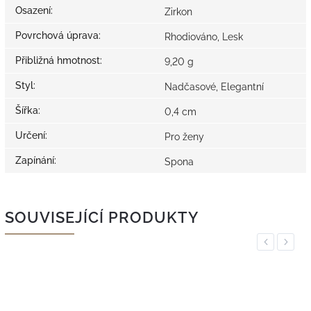
Osazení
:
Zirkon
Povrchová úprava
:
Rhodiováno, Lesk
Přibližná hmotnost
:
9,20 g
Styl
:
Nadčasové, Elegantní
Šířka
:
0,4 cm
Určení
:
Pro ženy
Zapínání
:
Spona
SOUVISEJÍCÍ PRODUKTY
Previous
Next