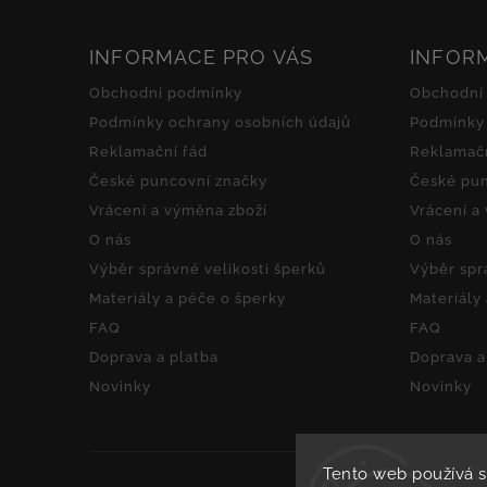
INFORMACE PRO VÁS
INFOR
Obchodní podmínky
Obchodní
Podmínky ochrany osobních údajů
Podmínky 
Reklamační řád
Reklamačn
České puncovní značky
České pun
Vrácení a výměna zboží
Vrácení a
O nás
O nás
Výběr správné velikosti šperků
Výběr spr
Materiály a péče o šperky
Materiály
FAQ
FAQ
Doprava a platba
Doprava a
Novinky
Novinky
Tento web používá 