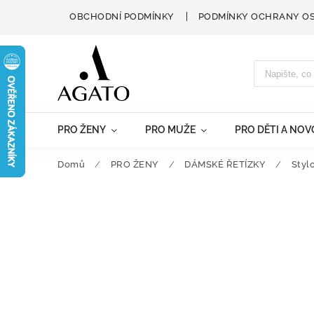
OBCHODNÍ PODMÍNKY
PODMÍNKY OCHRANY O
PRO ŽENY
PRO MUŽE
PRO DĚTI A NO
Domů
/
PRO ŽENY
/
DÁMSKÉ ŘETÍZKY
/
Styl