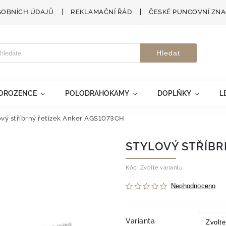
SOBNÍCH ÚDAJŮ
REKLAMAČNÍ ŘÁD
ČESKÉ PUNCOVNÍ ZN
Hledat
VOROZENCE
POLODRAHOKAMY
DOPLŇKY
L
ový stříbrný řetízek Anker AGS1073CH
STYLOVÝ STŘÍBR
Kód:
Zvolte variantu
Neohodnoceno
Varianta