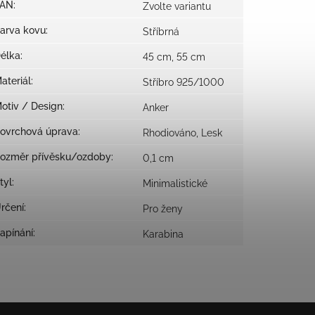
EAN
:
Zvolte variantu
arva kovu
:
Stříbrná
élka
:
45 cm, 55 cm
ateriál
:
Stříbro 925/1000
otiv / Design
:
Anker
ovrchová úprava
:
Rhodiováno, Lesk
ozměr přívěsku/ozdoby
:
0,1 cm
tyl
:
Minimalistické
rčení
:
Pro ženy
apínání
:
Karabina