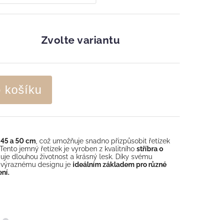
Zvolte variantu
o košíku
,
45 a 50 cm
, což umožňuje snadno přizpůsobit řetízek
Tento jemný řetízek je vyroben z kvalitního
stříbra o
čuje dlouhou životnost a krásný lesk. Díky svému
ň výraznému designu je
ideálním základem pro různé
ní.