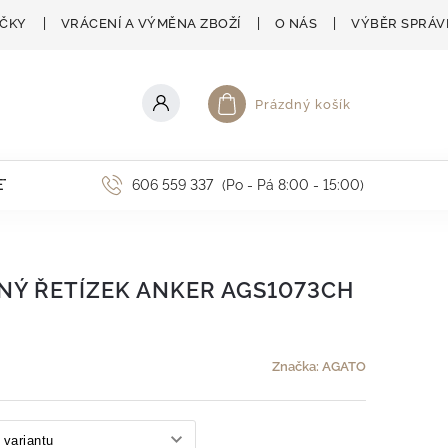
AČKY
VRÁCENÍ A VÝMĚNA ZBOŽÍ
O NÁS
VÝBĚR SPRÁV
Prázdný košík
Nákupní košík
ETNÍ AKCE
606 559 337
(Po - Pá 8:00 - 15:00)
NÝ ŘETÍZEK ANKER AGS1073CH
Značka:
AGATO