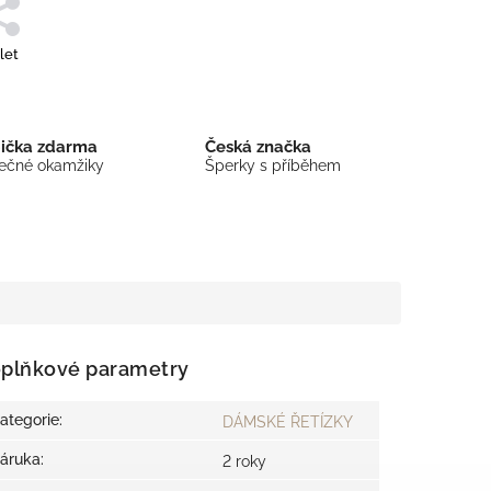
let
bička zdarma
Česká značka
mečné okamžiky
Šperky s příběhem
plňkové parametry
ategorie
:
DÁMSKÉ ŘETÍZKY
áruka
:
2 roky