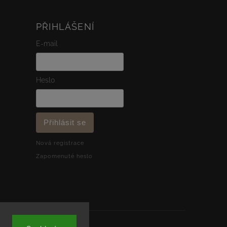
PŘIHLÁŠENÍ
E-mail
Heslo
Přihlásit se
Nová registrace
Zapomenuté heslo