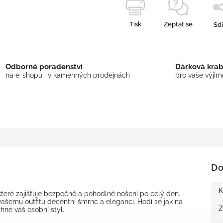
Tisk
Zeptat se
Sdí
Odborné poradenství
Dárková kra
na e-shopu i v kamenných prodejnách
pro vaše výji
Do
K
 které zajišťuje bezpečné a pohodlné nošení po celý den.
ašemu outfitu decentní šmrnc a eleganci. Hodí se jak na
Z
rhne váš osobní styl.