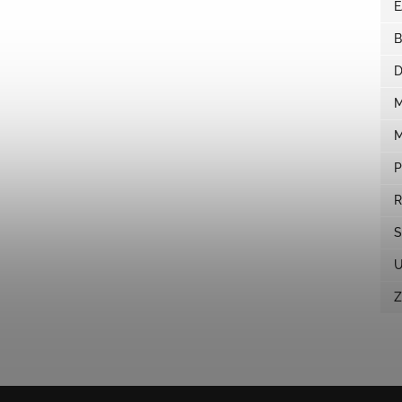
B
D
M
M
P
R
S
U
Z