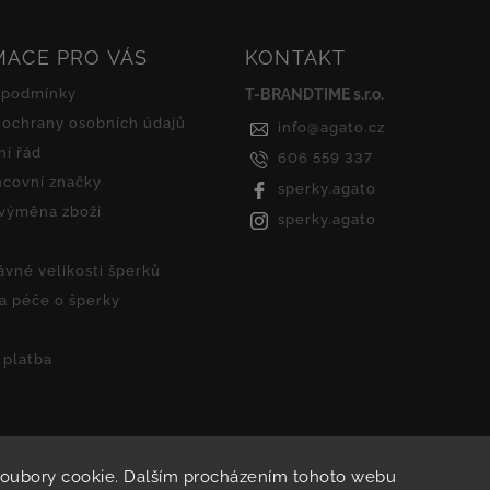
MACE PRO VÁS
KONTAKT
 podmínky
T-BRANDTIME s.r.o.
ochrany osobních údajů
info
@
agato.cz
í řád
606 559 337
covní značky
sperky.agato
 výměna zboží
sperky.agato
ávné velikosti šperků
 a péče o šperky
 platba
soubory cookie. Dalším procházením tohoto webu