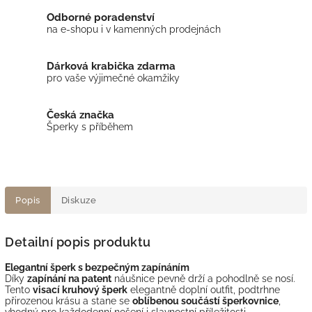
Odborné poradenství
na e-shopu i v kamenných prodejnách
Dárková krabička zdarma
pro vaše výjimečné okamžiky
Česká značka
Šperky s příběhem
Popis
Diskuze
Detailní popis produktu
Elegantní šperk s bezpečným zapínáním
Díky
zapínání na patent
náušnice pevně drží a pohodlně se nosí.
Tento
visací kruhový šperk
elegantně doplní outfit, podtrhne
přirozenou krásu a stane se
oblíbenou součástí šperkovnice
,
vhodný pro každodenní nošení i slavnostní příležitosti.