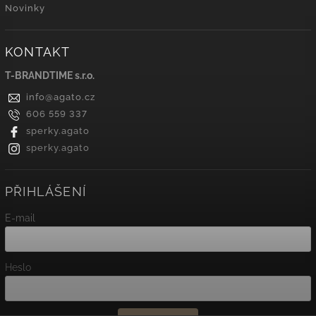
Novinky
KONTAKT
T-BRANDTIME s.r.o.
info
@
agato.cz
606 559 337
sperky.agato
sperky.agato
PŘIHLÁŠENÍ
E-mail
Heslo