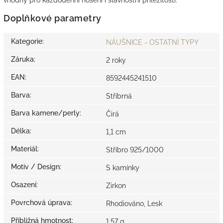
Doplňkové parametry
Kategorie
:
NÁUŠNICE - OSTATNÍ TYPY
Záruka
:
2 roky
EAN
:
8592445241510
Barva
:
Stříbrná
Barva kamene/perly
:
Čirá
Délka
:
1,1 cm
Materiál
:
Stříbro 925/1000
Motiv / Design
:
S kamínky
Osazení
:
Zirkon
Povrchová úprava
:
Rhodiováno, Lesk
Přibližná hmotnost
:
1,57 g