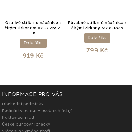
Oslnivé stříbrné náušnice s
Půvabné stříbrné náušnice s
čirým zirkonem AGUC2692-
čirými zirkony AGUC1835
W
Do košíku
Do košíku
799 Kč
919 Kč
INFORMACE PRO VÁS
Obchodní podmínky
Podmínky ochrany osobních údajů
Reklamační řád
České puncovní značky
Vrácení a výměna zboží