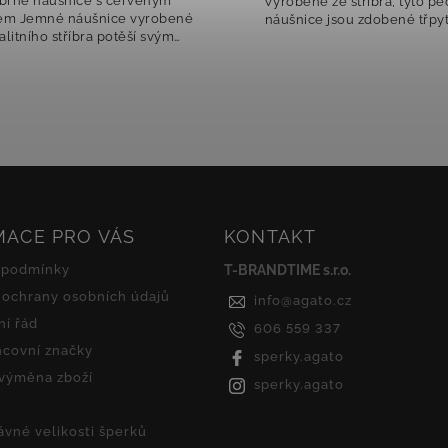
obené ze stříbra, tyto peckové
Tyto stříbrné náušnice z
šnice jsou zdobené třpytivými
oblíbeným tvarem stromu 
i zirkony, které dodávají jemný
Čiré zirkony se oslnivě tř
nivý lesk. Jejich jednoduchý a...
dodávají šperku nadčas
sofistikovaný...
MACE PRO VÁS
KONTAKT
 podmínky
T-BRANDTIME s.r.o.
ochrany osobních údajů
info
@
agato.cz
í řád
606 559 337
covní značky
sperky.agato
 výměna zboží
sperky.agato
ávné velikosti šperků