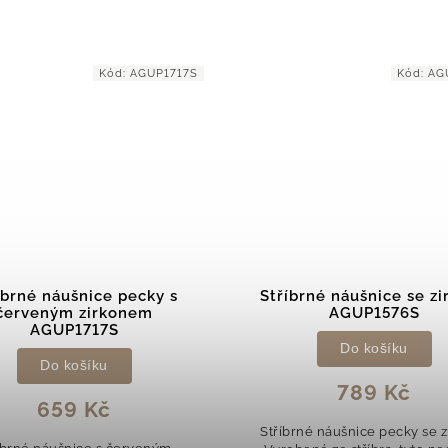
Kód:
AGUP1576S
Kód:
A
íbrné náušnice se zirkony
Stříbrné náušnice s
AGUP1576S
života AGUP354
Do košíku
Do košíku
789 Kč
789 Kč
brné náušnice pecky se zirkony
Náušnice strom života se 