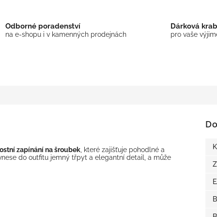
Odborné poradenství
Dárková kra
na e-shopu i v kamenných prodejnách
pro vaše výji
Do
K
stní zapínání na šroubek
, které zajišťuje pohodlné a
 vnese do outfitu jemný třpyt a elegantní detail, a může
Z
B
B