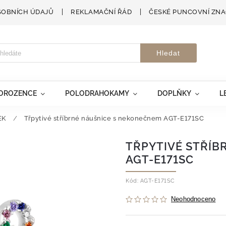
SOBNÍCH ÚDAJŮ
REKLAMAČNÍ ŘÁD
ČESKÉ PUNCOVNÍ ZN
Hledat
VOROZENCE
POLODRAHOKAMY
DOPLŇKY
L
EK
/
Třpytivé stříbrné náušnice s nekonečnem AGT-E171SC
TŘPYTIVÉ STŘÍB
AGT-E171SC
Kód:
AGT-E171SC
Neohodnoceno