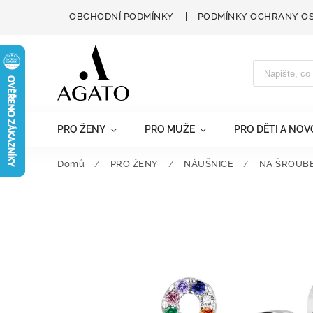
OBCHODNÍ PODMÍNKY
PODMÍNKY OCHRANY O
PRO ŽENY
PRO MUŽE
PRO DĚTI A NO
Domů
/
PRO ŽENY
/
NÁUŠNICE
/
NA ŠROUB