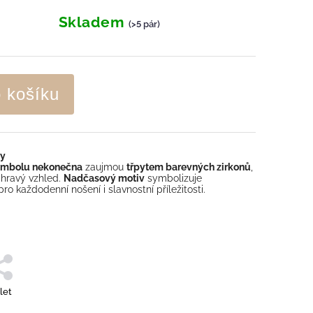
Skladem
(>5 pár)
o košíku
ny
ymbolu nekonečna
zaujmou
třpytem barevných zirkonů
,
 hravý vzhled.
Nadčasový motiv
symbolizuje
ro každodenní nošení i slavnostní příležitosti.
let