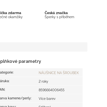
bička zdarma
Česká značka
mečné okamžiky
Šperky s příběhem
plňkové parametry
ategorie
:
NÁUŠNICE NA ŠROUBEK
áruka
:
2 roky
EAN
:
8596664006455
arva kamene/perly
:
Více barev
arva kovu
: