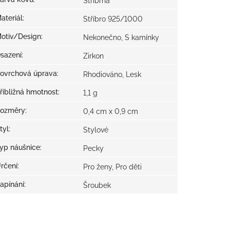
Stříbrná
ateriál
:
Stříbro 925/1000
otiv/Design
:
Nekonečno, S kamínky
sazení
:
Zirkon
ovrchová úprava
:
Rhodiováno, Lesk
řibližná hmotnost
:
1,1 g
ozměry
:
0,4 cm x 0,9 cm
tyl
:
Stylové
yp náušnice
:
Pecky
rčení
:
Pro ženy, Pro děti
apínání
:
Šroubek