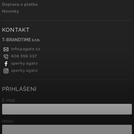
Doprava a platba
Novinky
KONTAKT
T-BRANDTIME s.r.o.
info
@
agato.cz
606 559 337
sperky.agato
sperky.agato
PŘIHLÁŠENÍ
E-mail
Heslo