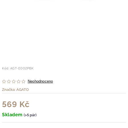
Kód:
AGT-E002PBK
Neohodnoceno
Značka:
AGATO
569 Kč
Skladem
(>5 pár)