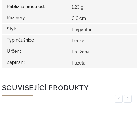
Přibližná hmotnost
:
1,23 g
Rozměry
:
0,6 cm
Styl
:
Elegantní
Typ náušnice
:
Pecky
Určení
:
Pro ženy
Zapínání
:
Puzeta
SOUVISEJÍCÍ PRODUKTY
Previous
Next