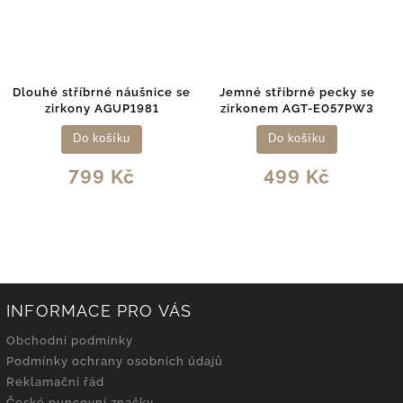
Dlouhé stříbrné náušnice se
Jemné stříbrné pecky se
zirkony AGUP1981
zirkonem AGT-E057PW3
Do košíku
Do košíku
799 Kč
499 Kč
INFORMACE PRO VÁS
Obchodní podmínky
Podmínky ochrany osobních údajů
Reklamační řád
České puncovní značky