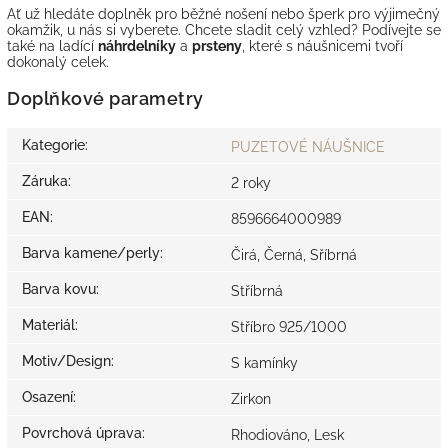
Ať už hledáte doplněk pro běžné nošení nebo šperk pro výjimečný
okamžik, u nás si vyberete. Chcete sladit celý vzhled? Podívejte se
také na ladící
náhrdelníky
a
prsteny
, které s náušnicemi tvoří
dokonalý celek.
Doplňkové parametry
Kategorie
:
PUZETOVÉ NÁUŠNICE
Záruka
:
2 roky
EAN
:
8596664000989
Barva kamene/perly
:
Čirá, Černá, Sříbrná
Barva kovu
:
Stříbrná
Materiál
:
Stříbro 925/1000
Motiv/Design
:
S kamínky
Osazení
:
Zirkon
Povrchová úprava
:
Rhodiováno, Lesk