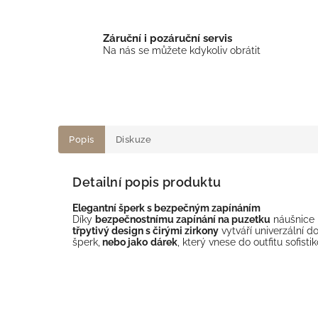
Záruční i pozáruční servis
Na nás se můžete kdykoliv obrátit
Popis
Diskuze
Detailní popis produktu
Elegantní šperk s bezpečným zapínáním
Díky
bezpečnostnímu zapínání na puzetku
náušnice p
třpytivý design s čirými zirkony
vytváří univerzální do
šperk,
nebo jako
dárek
, který vnese do outfitu sofist