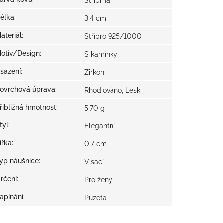
Stříbrná
élka
:
3,4 cm
ateriál
:
Stříbro 925/1000
otiv/Design
:
S kamínky
sazení
:
Zirkon
ovrchová úprava
:
Rhodiováno, Lesk
řibližná hmotnost
:
5,70 g
tyl
:
Elegantní
ířka
:
0,7 cm
yp náušnice
:
Visací
rčení
:
Pro ženy
apínání
:
Puzeta