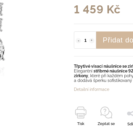
1 459 Kč
Přidat d
Třpytivé visací náušnice se zi
Elegantní
stříbrné náušnice 
zirkony
, které při každém poh
a dodává šperku sofistikovaný 
Detailní informace
Tisk
Zeptat se
Sdí