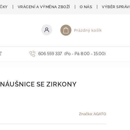
AČKY
VRÁCENÍ A VÝMĚNA ZBOŽÍ
O NÁS
VÝBĚR SPRÁV
Prázdný košík
Nákupní košík
ETNÍ AKCE
606 559 337
(Po - Pá 8:00 - 15:00)
 NÁUŠNICE SE ZIRKONY
Značka:
AGATO