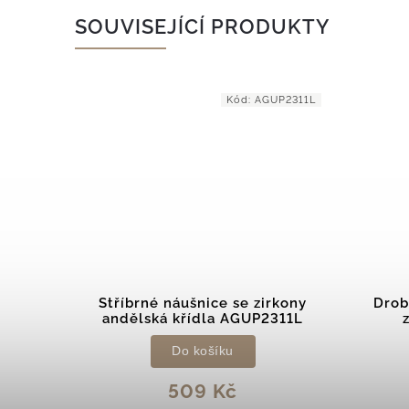
SOUVISEJÍCÍ PRODUKTY
E085PW
Kód:
AGUP2311L
ce s
Stříbrné náušnice se zirkony
Drob
PW
andělská křídla AGUP2311L
Do košíku
509 Kč