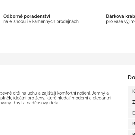
Odborné poradenství
Dárková kra
na e-shopu i v kamenných prodejnách
pro vaše výji
Do
K
evně drží na uchu a zajišťují komfortní nošení. Jemný a
plněk, ideální pro ženy, které hledají moderní a elegantní
Z
ikovaný třpyt a nadčasový detail.
B
B