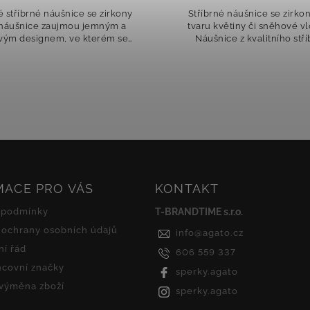
 stříbrné náušnice se zirkony
Stříbrné náušnice se zirko
 náušnice zaujmou jemným a
tvaru květiny či sněhové v
ivým designem, ve kterém se
Náušnice z kvalitního stří
bí elegance a subtilní lesk.
zaujmou svým jemným a ele
 čiré zirkony dodávají šperku
designem připomínajícím sn
oslnivý...
vločku nebo...
MACE PRO VÁS
KONTAKT
 podmínky
T-BRANDTIME s.r.o.
ochrany osobních údajů
info
@
agato.cz
í řád
606 559 337
covní značky
sperky.agato
 výměna zboží
sperky.agato