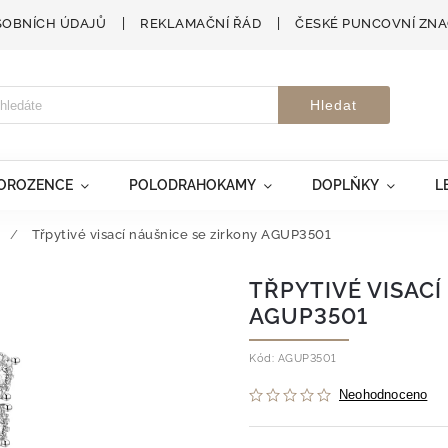
SOBNÍCH ÚDAJŮ
REKLAMAČNÍ ŘÁD
ČESKÉ PUNCOVNÍ ZN
Hledat
VOROZENCE
POLODRAHOKAMY
DOPLŇKY
L
/
Třpytivé visací náušnice se zirkony AGUP3501
TŘPYTIVÉ VISACÍ
AGUP3501
Kód:
AGUP3501
Neohodnoceno