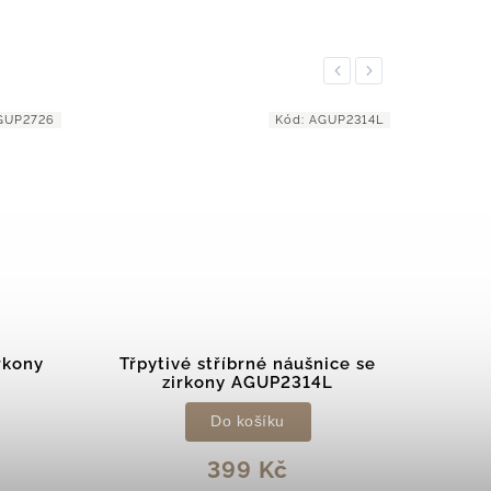
Previous
Next
GUP2726
Kód:
AGUP2314L
rkony
Třpytivé stříbrné náušnice se
zirkony AGUP2314L
ná
Do košíku
399 Kč