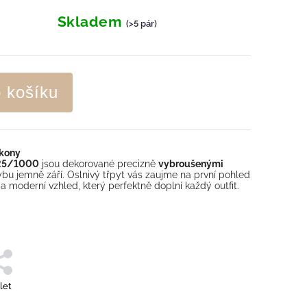
Skladem
(>5 pár)
o košíku
rkony
925/1000
jsou dekorované precizně
vybroušenými
ybu jemně září. Oslnivý třpyt vás zaujme na první pohled
a moderní vzhled, který perfektně doplní každý outfit.
let