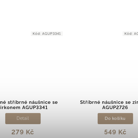
Kód:
AGUP3341
Kód:
A
né stříbrné náušnice se
Stříbrné náušnice se zi
zirkonem AGUP3341
AGUP2726
Detail
Do košíku
279 Kč
549 Kč