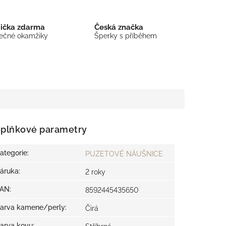
bička zdarma
Česká značka
mečné okamžiky
Šperky s příběhem
plňkové parametry
ategorie
:
PUZETOVÉ NÁUŠNICE
áruka
:
2 roky
EAN
:
8592445435650
arva kamene/perly
:
Čirá
arva kovu
: