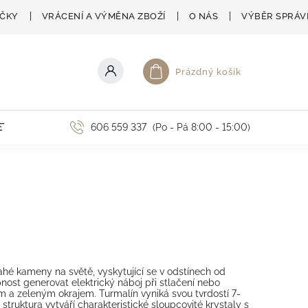
AČKY
VRÁCENÍ A VÝMĚNA ZBOŽÍ
O NÁS
VÝBĚR SPRÁV
Prázdný košík
Nákupní košík
ETNÍ AKCE
606 559 337
(Po - Pá 8:00 - 15:00)
ahé kameny na světě, vyskytující se v odstínech od
ost generovat elektrický náboj při stlačení nebo
 a zeleným okrajem. Turmalín vyniká svou tvrdostí 7-
á struktura vytváří charakteristické sloupcovité krystaly s