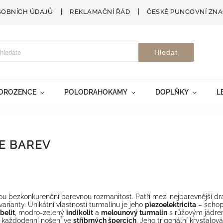
SOBNÍCH ÚDAJŮ
REKLAMAČNÍ ŘÁD
ČESKÉ PUNCOVNÍ ZN
Hledat
VOROZENCE
POLODRAHOKAMY
DOPLŇKY
L
E BAREV
vou bezkonkurenční barevnou rozmanitost. Patří mezi nejbarevnější dr
arianty. Unikátní vlastností turmalínu je jeho
piezoelektricita
– schopn
belit
, modro-zelený
indikolit
a
melounový turmalín
s růžovým jádrem
ro každodenní nošení ve
stříbrných špercích
. Jeho trigonální krystalov