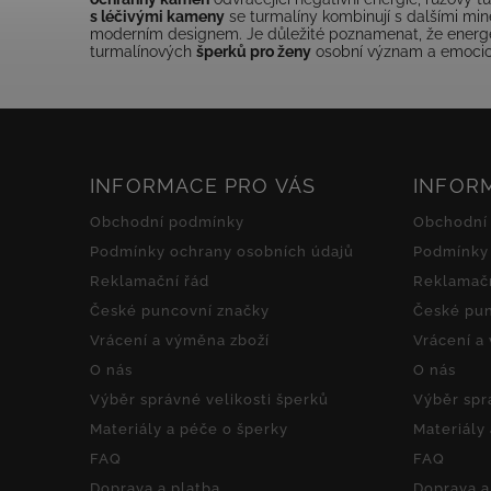
s léčivými kameny
se turmalíny kombinují s dalšími mine
moderním designem. Je důležité poznamenat, že energeti
turmalínových
šperků pro ženy
osobní význam a emocioná
INFORMACE PRO VÁS
INFOR
Obchodní podmínky
Obchodní
Podmínky ochrany osobních údajů
Podmínky 
Reklamační řád
Reklamačn
České puncovní značky
České pun
Vrácení a výměna zboží
Vrácení a
O nás
O nás
Výběr správné velikosti šperků
Výběr spr
Materiály a péče o šperky
Materiály
FAQ
FAQ
Doprava a platba
Doprava a