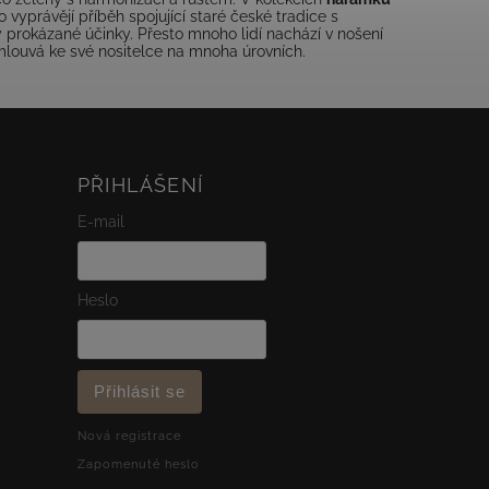
vyprávějí příběh spojující staré české tradice s
 prokázané účinky. Přesto mnoho lidí nachází v nošení
louvá ke své nositelce na mnoha úrovních.
PŘIHLÁŠENÍ
E-mail
Heslo
Přihlásit se
Nová registrace
Zapomenuté heslo