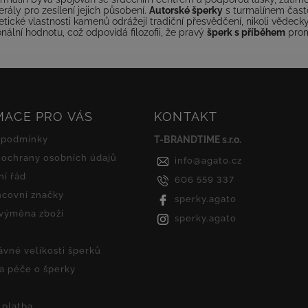
rály pro zesílení jejich působení.
Autorské šperky
s turmalínem často 
cké vlastnosti kamenů odrážejí tradiční přesvědčení, nikoli vědecky
lní hodnotu, což odpovídá filozofii, že pravý
šperk s příběhem
prom
MACE PRO VÁS
KONTAKT
 podmínky
T-BRANDTIME s.r.o.
ochrany osobních údajů
info
@
agato.cz
í řád
606 559 337
covní značky
sperky.agato
 výměna zboží
sperky.agato
ávné velikosti šperků
 a péče o šperky
 platba