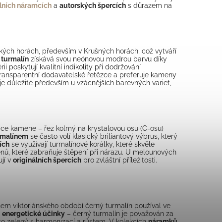
lních náramcích
a
autorských špercích
s důrazem na
eských horách, především v Krušných horách, což vytváří
 turmalín
získává svou neónovou modrou barvu díky
ii poskytují kvalitní indikolity při dodržování
ransparentní dodavatelské řetězce a preferuje kameny
o je důležité především u vzácnějších barevných variet,
ntace kamene – řez kolmý na krystalovou osu (C-osu)
rmalínem
se často volí klasický briliantový výbrus, který
ích
se využívají turmalínové korálky, které skvěle
nů, které zabraňuje štěpení při nárazu. U melounových
jí v
originálních špercích
pro zvláštní příležitosti.
ěhem viktoriánského období černý turmalín používal ve
í
energetické účinky
– černý turmalín je považován za
co zelený s harmonizací a růstem. V kolekcích
náramků