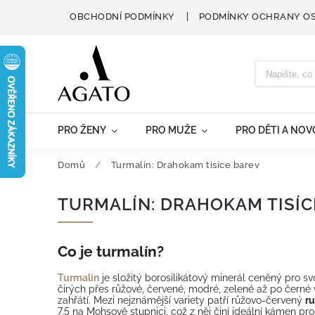
OBCHODNÍ PODMÍNKY
PODMÍNKY OCHRANY O
PRO ŽENY
PRO MUŽE
PRO DĚTI A NO
Domů
/
Turmalín: Drahokam tisíce barev
TURMALÍN: DRAHOKAM TISÍC
Co je turmalín?
Turmalín
je složitý borosilikátový minerál ceněný pro s
čirých přes růžové, červené, modré, zelené až po černé v
zahřátí. Mezi nejznámější variety patří růžovo-červený
ru
7,5 na Mohsově stupnici, což z něj činí ideální kámen p