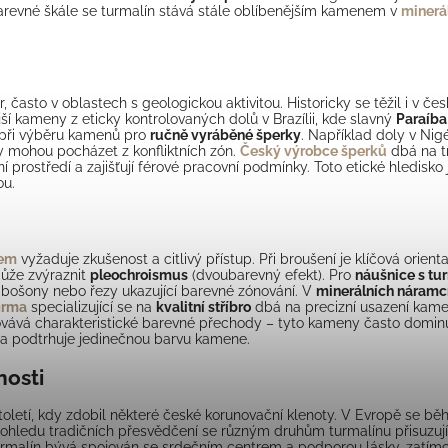
barevné škále se turmalín stává stále oblíbenějším kamenem v
minerá
 často v oblastech s geologickou aktivitou. Historicky se těžil i v č
nější kameny z eticky kontrolovaných dolů v Brazílii, kde slavný
Paraíba
m při výběru kamenů pro
ručně vyráběné šperky
. Například doly v Nigér
y mohou pocházet z konfliktních zón.
Český výrobce šperků
dbá na t
ní prostředí a zajišťují férové pracovní podmínky. Toto etické hledisk
ou.
hem
vyžaduje zkušenost a citlivý přístup. Při broušení je klíčová orie
může zvýraznit
pleochroismus
(dvoubarevný efekt). Pro
náušnice s tu
abošony nebo řezy ukazující barevné zónování. V
minerálních náramc
irma
specializující se na
kvalitní stříbro
dbá na precizní usazení kame
hovává charakteristické barevné přechody – tyto kameny často dominu
t a podtrhuje jedinečnou barvu kamene.
nosti
 století, kdy zdobil některé české korunovační klenoty. V Evropě se b
ohledu tradičních přesvědčení se různým druhům turmalínu přisuzuj
turmalín bývá spojován se srdečním centrem a podporou lásky, zatím