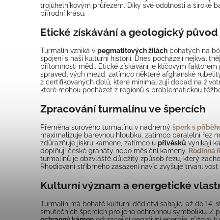
trojúhelníkovým průřezem. Díky své odolnosti a široké 
přírodní krásu.
Etické získávání a geologický původ
Turmalín vzniká v
pegmatitových žilách
bohatých na bór,
spojení s naší kulturní historií. Dnes pocházejí nejkvalit
přítomnosti mědi. Etické získávání je klíčovým faktore
spravedlivých mezd, zatímco některé afghánské rubelit
z certifikovaných dolů, které minimalizují dopad na život
které mohou pocházet z regionů s problematickou těžb
Zpracování turmalínu ve špercích
Přeměna surového turmalínu v nádherný
šperk s příbě
maximalizuje barevnou hloubku, zatímco paralelní řez 
zdůrazňuje jiskru kamene, zatímco u
přívěsků
vynikají k
doplňují české granáty nebo měsíční kameny.
Rodinná f
turmalínů je obzvláště důležitý způsob řezu, který zac
Rhodiování stříbrného zasazení navíc zvyšuje trvanlivos
Kulturní význam a energetické vlast
Turmalín má bohaté kulturní dědictví sahající až do 14.
smutečních špercích pro jeho ochrannou symboliku. Z p
ochranný kámen
odvracející negativní energie, růžový 