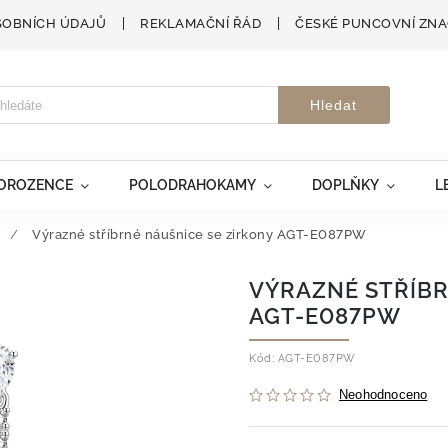
SOBNÍCH ÚDAJŮ
REKLAMAČNÍ ŘÁD
ČESKÉ PUNCOVNÍ ZN
Hledat
VOROZENCE
POLODRAHOKAMY
DOPLŇKY
L
/
Výrazné stříbrné náušnice se zirkony AGT-E087PW
VÝRAZNÉ STŘÍBR
AGT-E087PW
Kód:
AGT-E087PW
Neohodnoceno