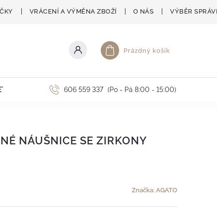
AČKY
VRÁCENÍ A VÝMĚNA ZBOŽÍ
O NÁS
VÝBĚR SPRÁV
Prázdný košík
Nákupní košík
ETNÍ AKCE
606 559 337
(Po - Pá 8:00 - 15:00)
NÉ NÁUŠNICE SE ZIRKONY
Značka:
AGATO