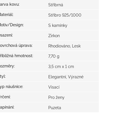
arva kovu
:
Stříbrná
ateriál
:
Stříbro 925/1000
otiv/Design
:
S kamínky
sazení
:
Zirkon
ovrchová úprava
:
Rhodiováno, Lesk
řibližná hmotnost
:
7,70 g
ozměry
:
3,5 cm x 1 cm
tyl
:
Elegantní, Výrazné
yp náušnice
:
Visací
rčení
:
Pro ženy
apínání
:
Puzeta