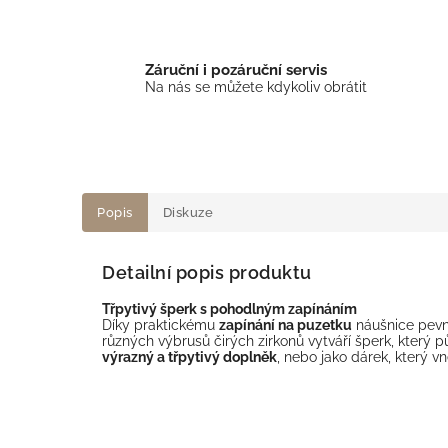
Záruční i pozáruční servis
Na nás se můžete kdykoliv obrátit
Popis
Diskuze
Detailní popis produktu
Třpytivý šperk s pohodlným zapínáním
Díky praktickému
zapínání na puzetku
náušnice pevně
různých výbrusů čirých zirkonů vytváří šperk, který 
výrazný a třpytivý doplněk
, nebo jako dárek, který vn