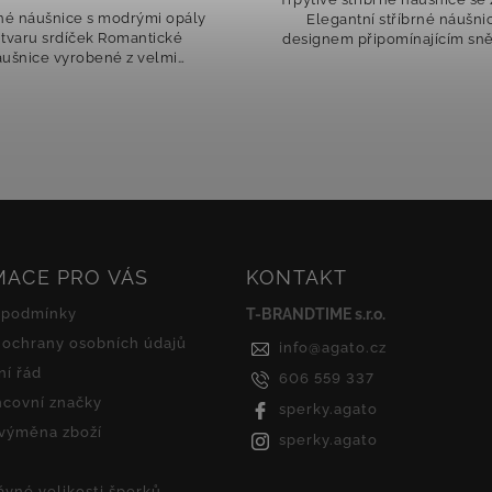
gantní stříbrné náušnice s
zirkony Tyto náušnice přin
nem připomínajícím sněhovou
jemný třpyt a něžný šarm, 
očku či rozkvetlou květinu
krásně obepíná ušní lalůč
í outfitu oslnivý a romantický
dodává šperku hravý a eleg
detail....
akcent. Třpytivé čiré...
MACE PRO VÁS
KONTAKT
 podmínky
T-BRANDTIME s.r.o.
ochrany osobních údajů
info
@
agato.cz
í řád
606 559 337
covní značky
sperky.agato
 výměna zboží
sperky.agato
ávné velikosti šperků