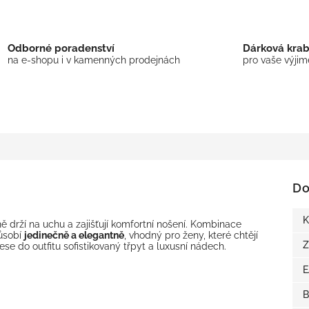
Odborné poradenství
Dárková kra
na e-shopu i v kamenných prodejnách
pro vaše výji
Do
K
 drží na uchu a zajišťují komfortní nošení. Kombinace
působí
jedinečně a elegantně
, vhodný pro ženy, které chtějí
Z
ese do outfitu sofistikovaný třpyt a luxusní nádech.
B