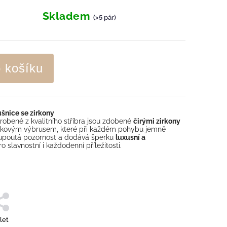
Skladem
(>5 pár)
o košíku
šnice se zirkony
robené z kvalitního stříbra jsou zdobené
čirými zirkony
škovým výbrusem, které při každém pohybu jemně
upoutá pozornost a dodává šperku
luxusní a
pro slavnostní i každodenní příležitosti.
let