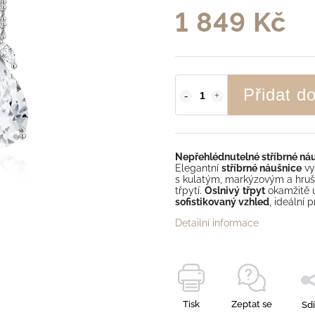
1 849 Kč
Přidat d
Nepřehlédnutelné stříbrné náu
Elegantní
stříbrné náušnice
vy
s kulatým, markýzovým a hru
třpytí.
Oslnivý
třpyt
okamžitě 
sofistikovaný vzhled
, ideální 
Detailní informace
Tisk
Zeptat se
Sdí