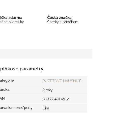
bička zdarma
Česká značka
mečné okamžiky
Šperky s příběhem
plňkové parametry
ategorie
:
PUZETOVÉ NÁUŠNICE
áruka
:
2 roky
EAN
:
8596664002112
arva kamene/perly
:
Čirá