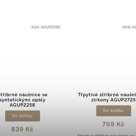
Kód:
AGUP2725
Kód:
AG
ivé stříbrné náušnice se
Elegantní podélné stř
zirkony AGUP2725
náušnice AGUP178
Do košíku
Detail
769 Kč
479 Kč
é stříbrné náušnice se zirkony
Elegantní podélné náušnic