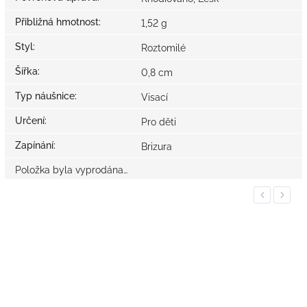
Přibližná hmotnost
:
1,52 g
Styl
:
Roztomilé
Šířka
:
0,8 cm
Typ náušnice
:
Visací
Určení
:
Pro děti
Zapínání
:
Brizura
Položka byla vyprodána…
Previous
Next