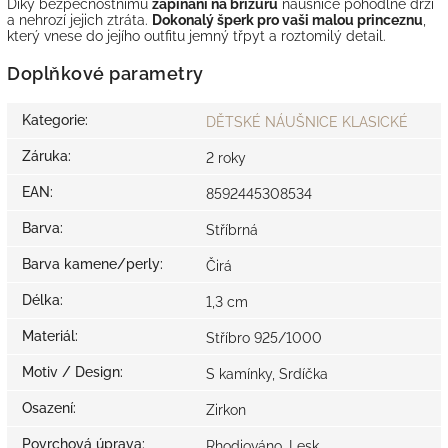
Díky bezpečnostnímu
zapínání na brizuru
náušnice pohodlně drží
a nehrozí jejich ztráta.
Dokonalý šperk pro vaši malou princeznu
,
který vnese do jejího outfitu jemný třpyt a roztomilý detail.
Doplňkové parametry
Kategorie
:
DĚTSKÉ NÁUŠNICE KLASICKÉ
Záruka
:
2 roky
EAN
:
8592445308534
Barva
:
Stříbrná
Barva kamene/perly
:
Čirá
Délka
:
1,3 cm
Materiál
:
Stříbro 925/1000
Motiv / Design
:
S kamínky, Srdíčka
Osazení
:
Zirkon
Povrchová úprava
:
Rhodiováno, Lesk