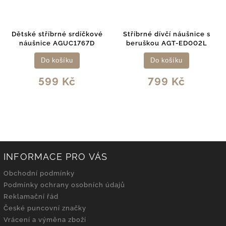
Dětské stříbrné srdíčkové
Stříbrné dívčí náušnice s
náušnice AGUC1767D
beruškou AGT-ED002L
Do košíku
Do košíku
599 Kč
799 Kč
INFORMACE PRO VÁS
Obchodní podmínky
Podmínky ochrany osobních údajů
Reklamační řád
České puncovní značky
Vrácení a výměna zboží