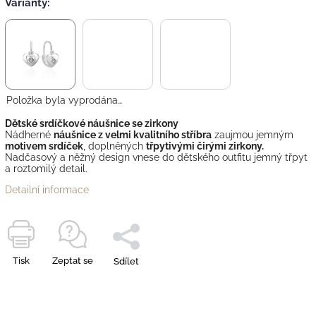
Varianty:
Položka byla vyprodána…
Dětské srdíčkové náušnice se zirkony
Nádherné
náušnice z velmi kvalitního stříbra
zaujmou jemným
motivem srdíček
, doplněných
třpytivými čirými zirkony.
Nadčasový a něžný design vnese do dětského outfitu jemný třpyt
a roztomilý detail.
Detailní informace
Tisk
Zeptat se
Sdílet