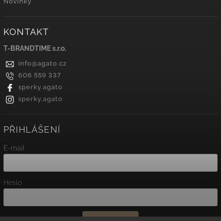
Novinky
KONTAKT
T-BRANDTIME s.r.o.
info
@
agato.cz
606 559 337
sperky.agato
sperky.agato
PŘIHLÁŠENÍ
E-mail
Heslo
Přihlásit se