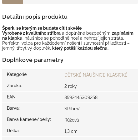
Detailní popis produktu
Šperk, se kterým se budete cítit skvěle
Vyrobené z kvalitního stříbra
a doplněné bezpečným
zapínáním
na klapku
, náušnice se pohodlně nosí a nehrozí jejich ztráta.
Perfektní volba pro každodenní nošení i slavnostní příležitosti –
jemný, třpytivý doplněk,
který potěší každou slečnu.
Doplňkové parametry
Kategorie
:
DĚTSKÉ NÁUŠNICE KLASICKÉ
Záruka
:
2 roky
EAN
:
8592445309258
Barva
:
Stříbrná
Barva kamene/perly
:
Růžová
Délka
:
1,3 cm