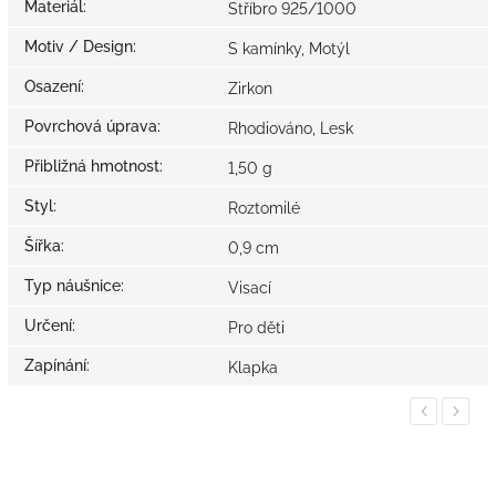
Materiál
:
Stříbro 925/1000
Motiv / Design
:
S kamínky, Motýl
Osazení
:
Zirkon
Povrchová úprava
:
Rhodiováno, Lesk
Přibližná hmotnost
:
1,50 g
Styl
:
Roztomilé
Šířka
:
0,9 cm
Typ náušnice
:
Visací
Určení
:
Pro děti
Zapínání
:
Klapka
Previous
Next