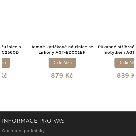
Jemné kytičkové náušnice se
Půvabné stříbrné náušnice s
zirkony AGT-ED001BF
motýlkem AGT-ED017L
Do košíku
Do košíku
879 Kč
839 Kč
INFORMACE PRO VÁS
Obchodní podmínky