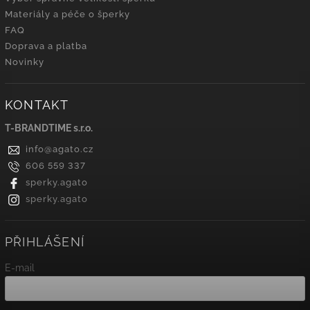
Materiály a péče o šperky
FAQ
Doprava a platba
Novinky
KONTAKT
T-BRANDTIME s.r.o.
info
@
agato.cz
606 559 337
sperky.agato
sperky.agato
PŘIHLÁŠENÍ
E-mail