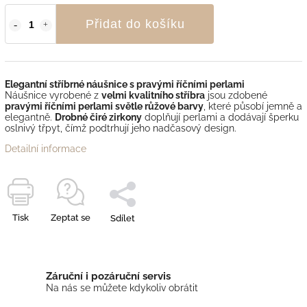
Přidat do košíku
Elegantní stříbrné náušnice s pravými říčními perlami
Náušnice vyrobené z
velmi kvalitního stříbra
jsou zdobené
pravými říčními perlami světle růžové barvy
, které působí jemně a
elegantně.
Drobné čiré zirkony
doplňují perlami a dodávají šperku
oslnivý třpyt, čímž podtrhují jeho nadčasový design.
Detailní informace
Tisk
Zeptat se
Sdílet
Záruční i pozáruční servis
Na nás se můžete kdykoliv obrátit