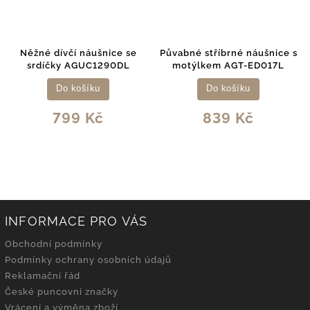
é dívčí náušnice se
Půvabné stříbrné náušnice s
Jemné s
íčky AGUC1290DL
motýlkem AGT-ED017L
motý
Do košíku
Do košíku
799 Kč
839 Kč
INFORMACE PRO VÁS
Obchodní podmínky
Podmínky ochrany osobních údajů
Reklamační řád
České puncovní značky
Vrácení a výměna zboží