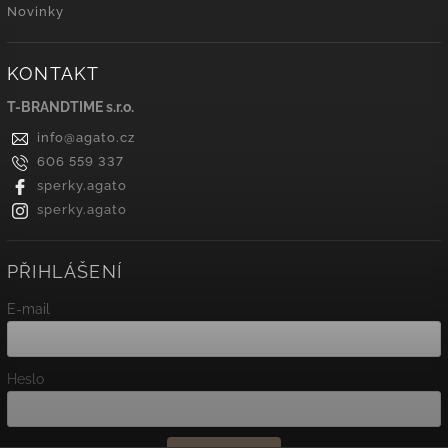
Novinky
KONTAKT
T-BRANDTIME s.r.o.
info
@
agato.cz
606 559 337
sperky.agato
sperky.agato
PŘIHLÁŠENÍ
E-mail
Heslo