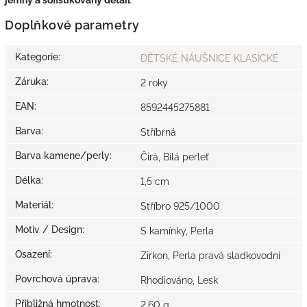
Doplňkové parametry
Kategorie
:
DĚTSKÉ NÁUŠNICE KLASICKÉ
Záruka
:
2 roky
EAN
:
8592445275881
Barva
:
Stříbrná
Barva kamene/perly
:
Čirá, Bílá perleť
Délka
:
1,5 cm
Materiál
:
Stříbro 925/1000
Motiv / Design
:
S kamínky, Perla
Osazení
:
Zirkon, Perla pravá sladkovodní
Povrchová úprava
:
Rhodiováno, Lesk
Přibližná hmotnost
:
2,60 g