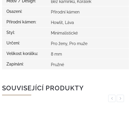
Motiv / Design
:
Bez kamínků, Korálek
Osazení
:
Přírodní kámen
Přírodní kámen
:
Howlit, Láva
Styl
:
Minimalistické
Určení
:
Pro ženy, Pro muže
Velikost korálku
:
8 mm
Zapínání
:
Pružné
SOUVISEJÍCÍ PRODUKTY
Previous
Next