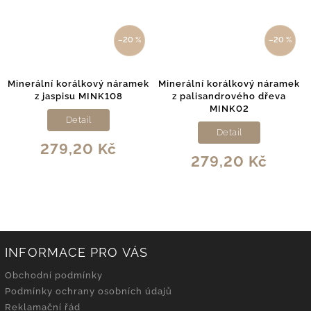
–20 %
–20 %
Minerální korálkový náramek
Minerální korálkový náramek
z jaspisu MINK108
z palisandrového dřeva
MINK02
Detail
Detail
279,20 Kč
279,20 Kč
INFORMACE PRO VÁS
Obchodní podmínky
Podmínky ochrany osobních údajů
Reklamační řád