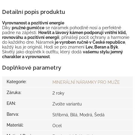
Detailní popis produktu
Vyrovnanost a pozitivní energie
Díky
pružné gumičce
se náramek pohodlně nosí a perfektně
padne na zápěstí.
Howlit a lávový kámen podporují vnitřní klid,
rovnováhu a pozitivní energii
, přinášejí pocit ochrany a harmonie
do každého dne. Náramek
je vyroben
ručně v České republice
,
každý kus je originál. Hodí se pro znamení
Lev, Beran a Býk
.
Skvělý jako doplněk k outfitu, který dodá
vašemu stylu jemný
charakter a vyrovnanost
.
Doplňkové parametry
Kategorie
:
MINERÁLNÍ NÁRAMKY PRO MUŽE
Záruka
:
2 roky
EAN
:
Zvolte variantu
Barva
:
Stříbrná, Bílá, Modrá, Šedá
Materiál
:
Ocel