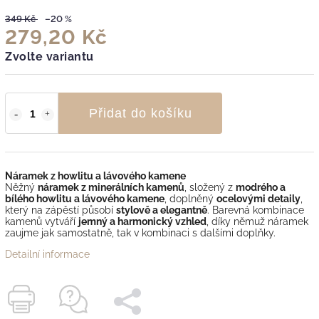
349 Kč
–20 %
279,20 Kč
Zvolte variantu
Přidat do košíku
Náramek z howlitu a lávového kamene
Něžný
náramek z minerálních kamenů
, složený z
modrého a
bílého howlitu a lávového kamene
, doplněný
ocelovými detaily
,
který na zápěstí působí
stylově a elegantně
. Barevná kombinace
kamenů vytváří
jemný a harmonický vzhled
, díky němuž náramek
zaujme jak samostatně, tak v kombinaci s dalšími doplňky.
Detailní informace