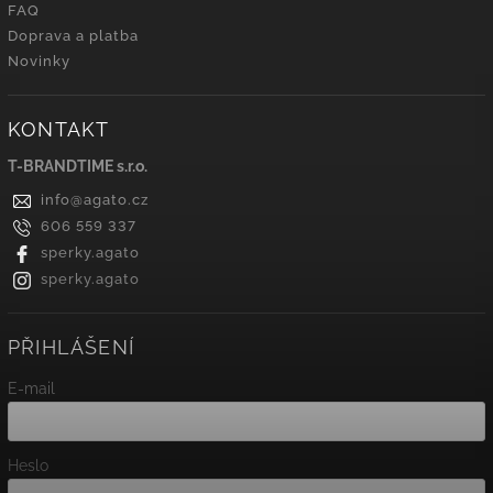
FAQ
Doprava a platba
Novinky
KONTAKT
T-BRANDTIME s.r.o.
info
@
agato.cz
606 559 337
sperky.agato
sperky.agato
PŘIHLÁŠENÍ
E-mail
Heslo