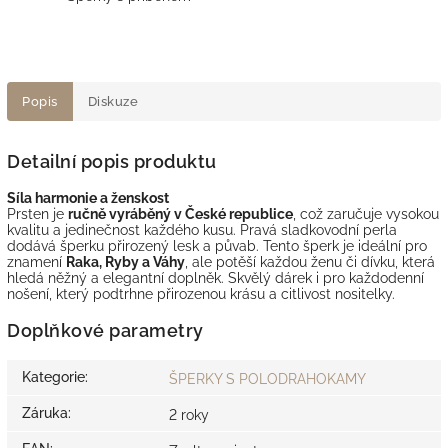
Popis
Diskuze
Detailní popis produktu
Síla harmonie a ženskost
Prsten je
ručně vyráběný v České republice
, což zaručuje vysokou
kvalitu a jedinečnost každého kusu. Pravá sladkovodní perla
dodává šperku přirozený lesk a půvab. Tento šperk je ideální pro
znamení
Raka, Ryby a Váhy
, ale potěší každou ženu či dívku, která
hledá něžný a elegantní doplněk. Skvělý dárek i pro každodenní
nošení, který podtrhne přirozenou krásu a citlivost nositelky.
Doplňkové parametry
Kategorie
:
ŠPERKY S POLODRAHOKAMY
Záruka
:
2 roky