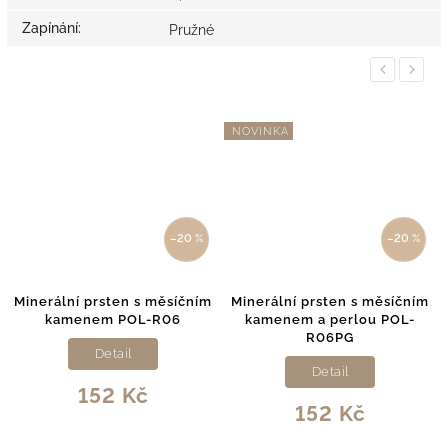
Zapínání
:
Pružné
Previous
Next
NOVINKA
NOVINKA
–20 %
–20 %
 prsten s měsíčním
Minerální prsten s měsíčním
Minerální p
enem POL-R06
kamenem a perlou POL-
a pravou p
R06PG
Detail
Detail
152 Kč
1
152 Kč