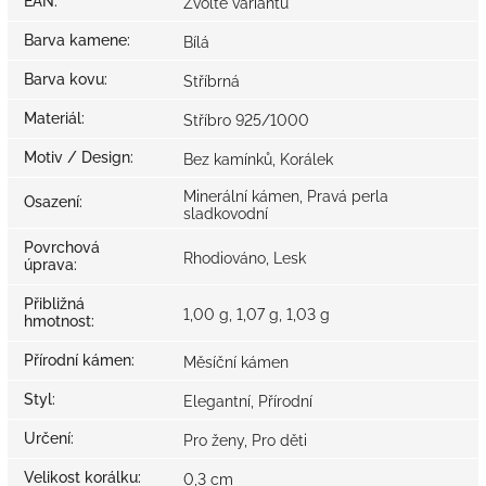
EAN
:
Zvolte variantu
Barva kamene
:
Bílá
Barva kovu
:
Stříbrná
Materiál
:
Stříbro 925/1000
Motiv / Design
:
Bez kamínků, Korálek
Minerální kámen, Pravá perla
Osazení
:
sladkovodní
Povrchová
Rhodiováno, Lesk
úprava
:
Přibližná
1,00 g, 1,07 g, 1,03 g
hmotnost
:
Přírodní kámen
:
Měsíční kámen
Styl
:
Elegantní, Přírodní
Určení
:
Pro ženy, Pro děti
Velikost korálku
:
0,3 cm