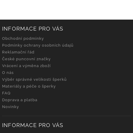
INFORMACE PRO VÁS
Obchodní podmínky
Podmínky ochrany osobních údajů
Reklamační řád
České puncovní značky
Vrácení a výměna zboží
O nás
Výběr správné velikosti šperků
Materiály a péče o šperky
FAQ
Doprava a platba
Novinky
INFORMACE PRO VÁS