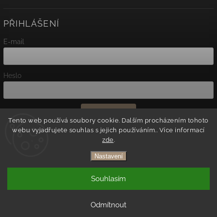
PŘIHLÁŠENÍ
E-mail
Heslo
Přihlásit se
Tento web používá soubory cookie. Dalším procházením tohoto
webu vyjadřujete souhlas s jejich používáním.. Více informací
Nová registrace
zde
.
Zapomenuté heslo
Nastavení
Copyright 2026
Agato
. Všechna práva vyhrazena.
Souhlasím
Vytvořil
Shoptet
| Design
Shoptak.cz.
Odmítnout