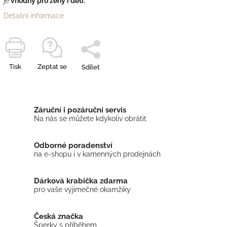
je
vhodný pro ženy i děti.
Detailní informace
Tisk
Zeptat se
Sdílet
Záruční i pozáruční servis
Na nás se můžete kdykoliv obrátit
Odborné poradenství
na e-shopu i v kamenných prodejnách
Dárková krabička zdarma
pro vaše výjimečné okamžiky
Česká značka
Šperky s příběhem