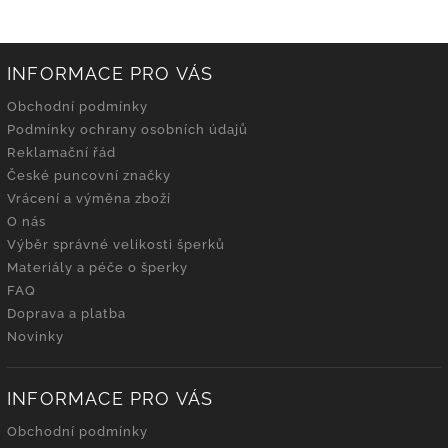
INFORMACE PRO VÁS
Obchodní podmínky
Podmínky ochrany osobních údajů
Reklamační řád
České puncovní značky
Vrácení a výměna zboží
O nás
Výběr správné velikosti šperků
Materiály a péče o šperky
FAQ
Doprava a platba
Novinky
INFORMACE PRO VÁS
Obchodní podmínky