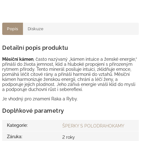
Popis
Diskuze
Detailní popis produktu
Měsíční kámen
, často nazývaný „kámen intuice a ženské energie,“
přináší do života jemnost, klid a hluboké propojení s přirozeným
rytmem přírody. Tento minerál posiluje intuici, zklidňuje emoce,
pomáhá léčit citové rány a přináší harmonii do vztahů. Měsíční
kámen harmonizuje ženskou energii, chrání a léčí ženy, a
podporuje jejich plodnost. Jeho zářivá energie vnáší klid do mysli
a podporuje duchovní růst i sebereflexi.
Je vhodný pro znamení Raka a Ryby.
Doplňkové parametry
Kategorie
:
ŠPERKY S POLODRAHOKAMY
Záruka
:
2 roky