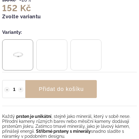
190 Kč
–20 %
152 Kč
Zvolte variantu
Varianty:
Přidat do košíku
Každý
prsten je unikátní
, stejně jako minerál, který v sobě nese.
Přírodní kameny různých barev nebo měsíční kameny dodávají
prstenům jiskru. Zatímco tmavé minerály, jako je lávový kámen,
přinášejí energii.
Stříbrné prsteny s minerály
snadno sladíte s
náramky v podobném designu.