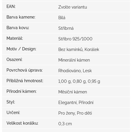
EAN
:
Zvolte variantu
Barva kamene
:
Bílá
Barva kovu
:
Stříbrná
Materiál
:
Stříbro 925/1000
Motiv / Design
:
Bez kamínků, Korálek
Osazení
:
Minerální kámen
Povrchová úprava
:
Rhodiováno, Lesk
Přibližná hmotnost
:
1,00 g, 0,80 g, 0,95 g
Přírodní kámen
:
Měsíční kámen
Styl
:
Elegantní, Přírodní
Určení
:
Pro ženy, Pro děti
Velikost korálku
:
0,3 cm