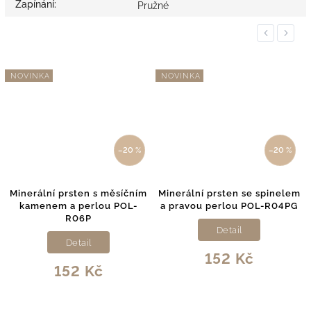
Zapínání
:
Pružné
Previous
Next
NOVINKA
NOVINKA
–20 %
–20 %
Minerální prsten s měsíčním
Minerální prsten se spinelem
kamenem a perlou POL-
a pravou perlou POL-R04PG
R06P
Detail
Detail
152 Kč
152 Kč